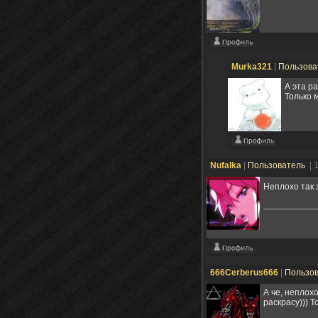
Murka321
|
Пользова
А эта р
Только 
Nufalka
|
Пользователь
| 
Неплохо так
666Cerberus666
|
Пользо
А че, неплох
раскрасу))) 