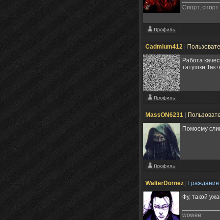
Спорт, спорт
Cadmium412
|
Пользоват
Работа качес
татушки.Так 
MassON6231
|
Пользоват
Помоему слиш
WalterDornez
|
Граждани
Фу, такой ужа
wowee