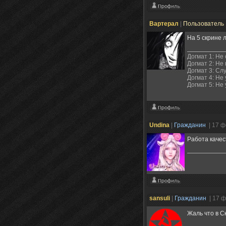
Вартерал
|
Пользователь
На 5 скрине 
Догмат 1: Не
Догмат 2: Не
Догмат 3: Сл
Догмат 4: Не
Догмат 5: Не
Undina
|
Гражданин
| 17 
Работа качес
sansuli
|
Гражданин
| 17 
Жаль что в С