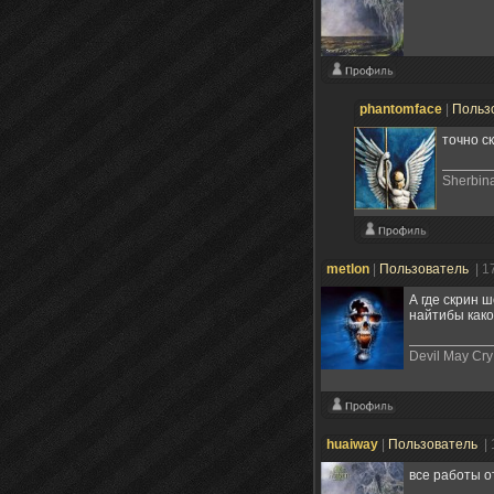
phantomface
|
Польз
точно с
Sherbin
metlon
|
Пользователь
| 1
А где скрин 
найтибы како
Devil May Cry
huaiway
|
Пользователь
|
все работы о