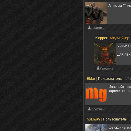
А что за **пл
Kepper
|
Модмейкер
Учимся 
Для ле
Eldar
|
Пользователь
| 17
Извиняйте за
короче осозн
huaiway
|
Пользователь
|
где скрины н