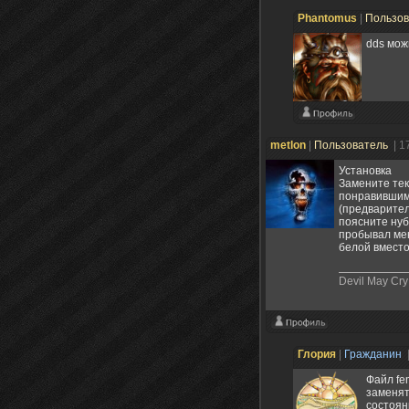
Phantomus
|
Пользо
dds мож
metlon
|
Пользователь
| 1
Установка
Замените тек
понравившим
(предварител
поясните нуб
пробывал мен
белой вместо
Devil May Cry
Глория
|
Гражданин
Файл fem
заменят
состоян