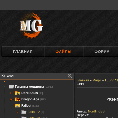
ГЛАВНАЯ
ФАЙЛЫ
ФОРУМ
Каталог
Главная
»
Моды
»
TES V: S
СВВЕ
Гиганты моддинга
[13940]
Dark Souls
[90]
Фэнт
Dragon Age
[1115]
Fallout
[6188]
Автор:
NordlingBS
Fallout 2
[6]
Версия:
1.0