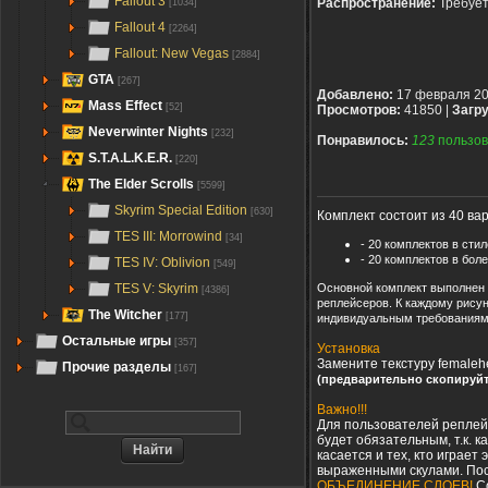
Fallout 3
Распространение:
Требуе
[1034]
Fallout 4
[2264]
Fallout: New Vegas
[2884]
GTA
[267]
Добавлено:
17 февраля 2
Mass Effect
[52]
Просмотров:
41850 |
Загру
Neverwinter Nights
[232]
Понравилось:
123
пользов
S.T.A.L.K.E.R.
[220]
The Elder Scrolls
[5599]
Skyrim Special Edition
[630]
Комплект состоит из 40 ва
TES III: Morrowind
[34]
- 20 комплектов в сти
- 20 комплектов в бол
TES IV: Oblivion
[549]
Основной комплект выполнен д
TES V: Skyrim
[4386]
реплейсеров. К каждому рису
The Witcher
[177]
индивидуальным требованиям
Остальные игры
[357]
Установка
Замените текстуру femaleh
Прочие разделы
[167]
(предварительно скопируйт
Важно!!!
Для пользователей реплей
будет обязательным, т.к. 
касается и тех, кто играе
выраженными скулами. По
ОБЪЕДИНЕНИЕ СЛОЕВ!
С