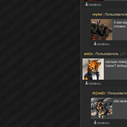
reytor
|
Пользовател
А как к
сложно.
ant1x
|
Пользователь
| 17
сколько гемо
такое? вобще
H@mEr
|
Пользоват
dds мож