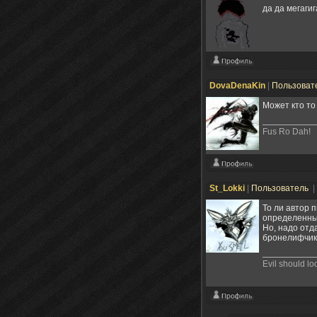
да да мегаги
DovaDenaKin
|
Пользоват
Может кто то 
Fus Ro Dah!
St_Lokki
|
Пользователь
|
То ли автор 
определенны
Но, надо отд
бронелифчика
Evil should l