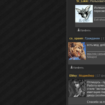
St_Lokki
|
Пользоват
Излишни
пересмо
Evil sho
cs_spawn
|
Гражданин
| 1
есть мод. доб
мастер танца
Nikapol
EMey
|
Модмейкер
| 17 ф
Отпишусь - п
Работа качес
стиле "экстр
имитацию пир
двору (особ
Спасибо за п