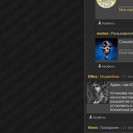
Мои ск
metlon
|
Пользовате
Спасиб
Devil Ma
EMey
|
Модмейкер
| 17 ф
Арвен, там 4
Установка пр
несоотвествия
разработке п
установить и
femalehead.d
Юноо
|
Гражданин
| 17 ф