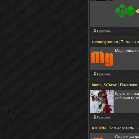
romanigroman
|
Пользова
Мод недодела
Innos_StDawn
|
Пользова
Круто, понра
добавил маки
KHORN
|
Пользователь
| 
Ссылки умерл