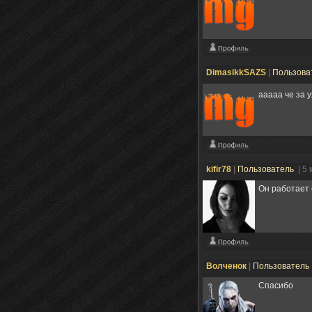
DimasikkSAZS
|
Пользова
ааааа че за 
kifir78
|
Пользователь
| 5
Он работает 
Волченок
|
Пользователь
Спасибо