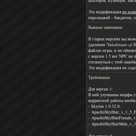
шахтёров, кузнецов, зак
Эта модификация
не изм
персонажей - бандитов, со
Важное замечание
В старых версиях вы мож
удаления "
Inhabitants of 
файлах игры, и не обновл
с версии 1.5 вес NPC не 
столкнуться с этой ошибк
Эта модификация не соде
Требования
Для версии 1
:
В ней улучшены морфы у
корректной работы необ
- Skyrim 1.9.32.0;
- ApachiiSkyHair_v_1_5_F
- ApachiiSkyHairFemale_
- ApachiiSkyHairMale_v_
Для версии 2
: