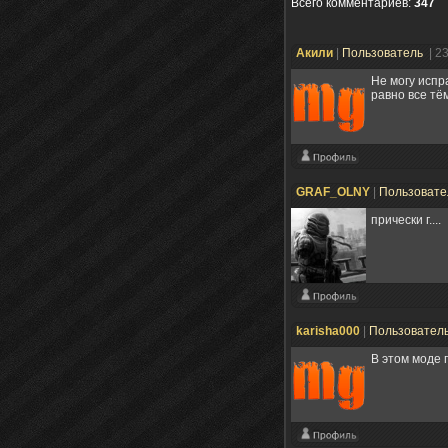
Всего комментариев
:
347
Акили
|
Пользователь
| 2
Не могу испр
равно все тё
GRAF_OLNY
|
Пользоват
прически г....
karisha000
|
Пользовател
В этом моде 