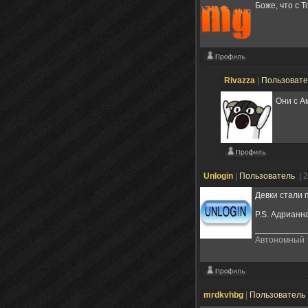
Боже, что с
Rivazza
|
Пользоват
Они с А
Unlogin
|
Пользователь
| 
Девки стали 
P.S. Адрианна
Автономный 
mrdkvhbg
|
Пользователь