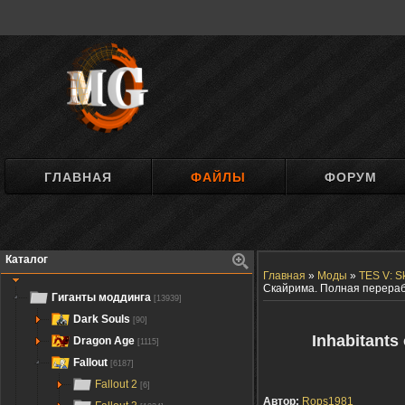
ГЛАВНАЯ
ФАЙЛЫ
ФОРУМ
Каталог
Главная
»
Моды
»
TES V: S
Скайрима. Полная перера
Гиганты моддинга
[13939]
Dark Souls
[90]
Inhabitants
Dragon Age
[1115]
Fallout
[6187]
Fallout 2
[6]
Автор:
Rops1981