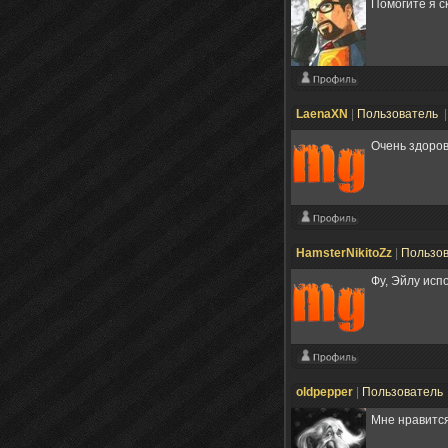
Помогите я с
LaenaXN
|
Пользователь
|
Очень здоро
HamsterNikitoZz
|
Пользо
Фу, Эйлу исп
oldpepper
|
Пользователь
Мне нравится!