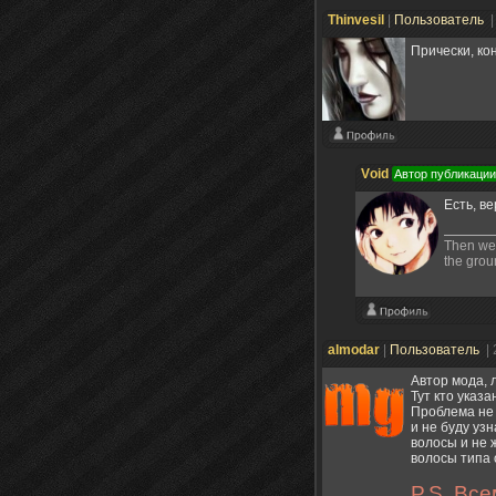
Thinvesil
|
Пользователь
|
Прически, ко
Vоid
Автор публикации
Есть, в
Then we f
the groun
almodar
|
Пользователь
|
Автор мода, 
Тут кто указ
Проблема не 
и не буду уз
волосы и не 
волосы типа 
P.S. Вс