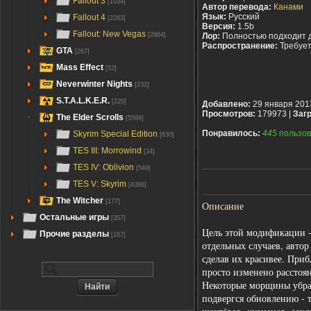
Fallout 3
[1034]
Автор перевода:
Канами
Язык:
Русский
Fallout 4
[2263]
Версия:
1.5b
Fallout: New Vegas
[2884]
Лор:
Полностью подходит 
Распространение:
Требуе
GTA
[267]
Mass Effect
[52]
Neverwinter Nights
[232]
S.T.A.L.K.E.R.
[220]
Добавлено:
29 января 201
Просмотров:
179973 |
Загр
The Elder Scrolls
[5599]
Понравилось:
445
пользов
Skyrim Special Edition
[630]
TES III: Morrowind
[34]
TES IV: Oblivion
[549]
TES V: Skyrim
[4386]
The Witcher
[177]
Описание
Остальные игры
[357]
Цель этой модификации -
Прочие разделы
[167]
отдельных случаев, автор
сделав их красивее. Приб
просто изменено расстоя
Некоторые морщины убраны
подвергся обновлению - 