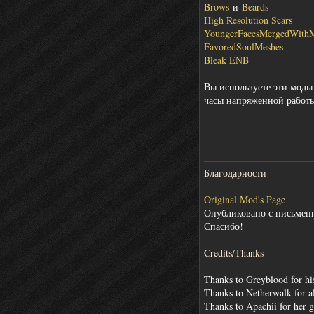
Brows
и
Beards
High Resolution Scars
YoungerFacesMergedWith
FavoredSoulMeshes
Bleak ENB
Вы используете эти моды 
часы напряженной работ
Благодарности
Original Mod's Page
Опубликовано с письменн
Спасибо!
Credits/Thanks
Thanks to Greyblood for his
Thanks to Netherwalk for a
Thanks to Apachii for her 