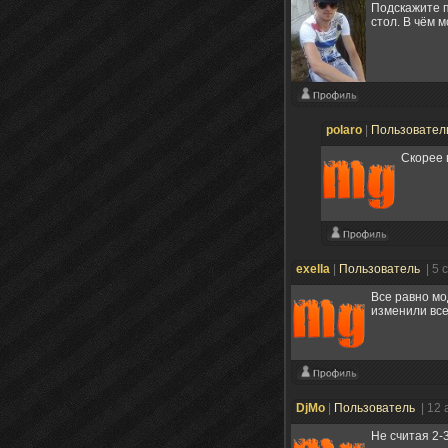
Подскажите п
стол. В чём 
polaro
|
Пользовател
Скорее 
exella
|
Пользователь
| 5 
Все равно мо
изменили все
DjMo
|
Пользователь
| 12 
Не считая 2-