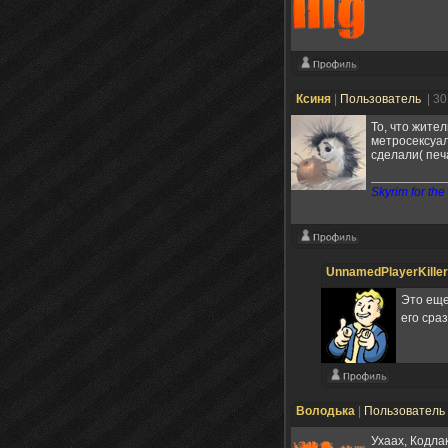
Ксиня
|
Пользователь
| 3
То, что жите
метросексуал
сделали( печ
Skyrim for the
UnnamedPlayerKiller
Это еще
его сра
Володька
|
Пользователь
Ухаах, Кодл