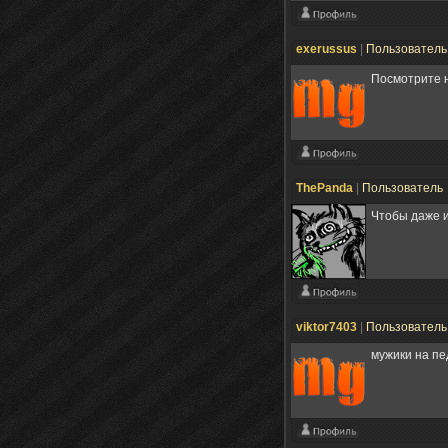
exerussus
|
Пользовател
Посмотрите 
ThePanda
|
Пользователь
Чтобы даже и
viktor7403
|
Пользовател
мужики на пе