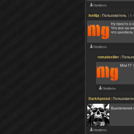
Iselilja
|
Пользователь
| 6
Ну просто о-
Что все на н
что шнобель 
romatiexiller
|
Польз
Мои ГГ 
DarkApostol
|
Пользовате
Выключение 