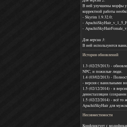
В ней улучшены морфы у
корректной работы необ
- Skyrim 1.9.32.0;
-
ApachiiSkyHair_v_1_5_F
-
ApachiiSkyHairFemale_
Для версии 3
:
В ней используются ванил
История обновлений
1.3 (02/25/2013) - обнов
NPC, и пожилые люди.
1.4 (03/02/2013) - Полн
- версия с ванильными в
1.5 (02/12/2014) - в вер
деинсталляции (сохранен
1.5 (02/22/2014) - всё т
ApachiiSkyHair для мужс
Несовместимости
Конфликтует с модифика