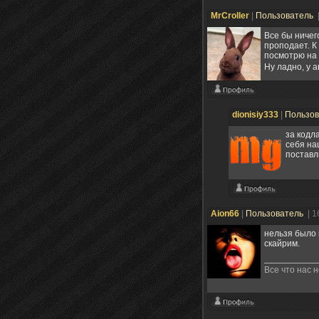
MrCroller
|
Пользователь
Все бы ничег
проподает. К
посмотрю на 
Ну ладно, у 
dionisiy333
|
Пользо
за кодла
себя на
поставл
Aion66
|
Пользователь
| 1
нельзя было 
скайрим.
Все что нас 