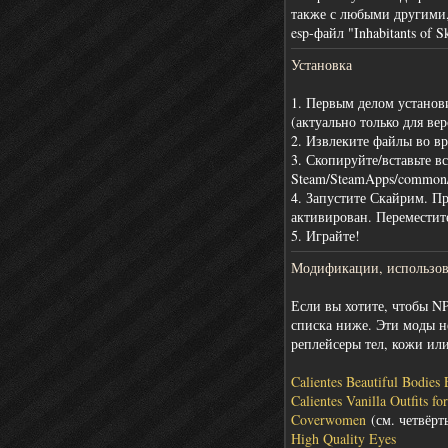
также с любыми другими,
esp-файл "Inhabitants of
Установка
1. Первым делом установ
(актуально только для вер
2. Извлеките файлы во в
3. Скопируйте/вставьте в
Steam/SteamApps/common/
4. Запустите Скайрим. Пр
активирован. Переместит
5. Играйте!
Модификации, использов
Если вы хотите, чтобы NP
списка ниже. Эти моды не
реплейсеры тел, кожи ил
Calientes Beautiful Bodie
Calientes Vanilla Outfits f
Coverwomen
(см. четвёрт
High Quality Eyes