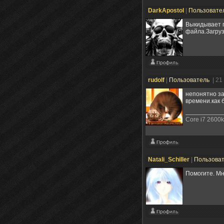
DarkApostol
|
Пользовате
Выкидывает п
файла.Загруз
rudolf
|
Пользователь
| 21
непонятно за
времени.как 
Core i7 2600
Natali_Schiller
|
Пользова
Помогите. Мн