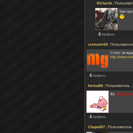
Richards
|
Пользова
Там тре
cremator69
|
Пользовате
Стоит ли жд
http://www.n
formal88
|
Пользователь
|
Фу
(вырезано
Chupa897
|
Пользователь