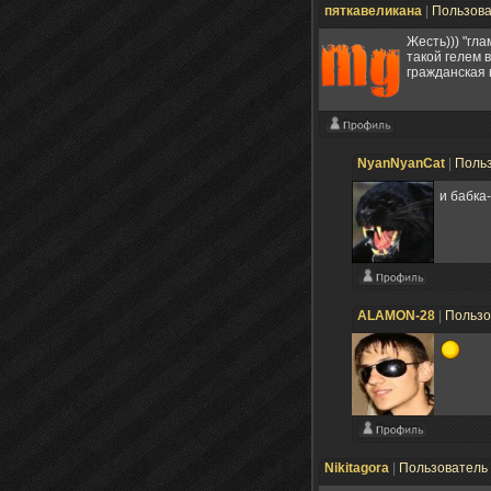
пяткавеликана
|
Пользов
Жесть))) "гла
такой гелем в
гражданская 
NyanNyanCat
|
Поль
и бабка
ALAMON-28
|
Пользо
Nikitagora
|
Пользователь