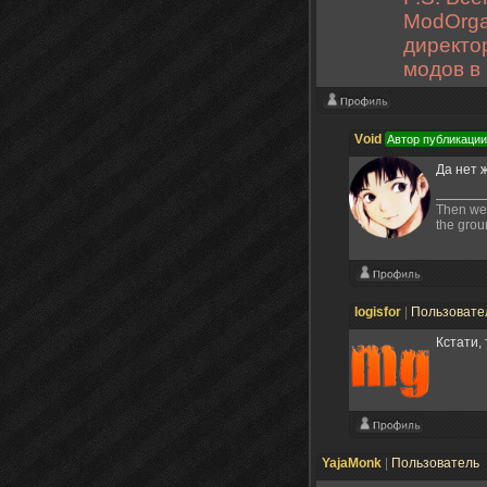
ModOrga
директор
модов в 
Vоid
Автор публикации
Да нет 
Then we f
the groun
logisfor
|
Пользовате
Кстати,
YajaMonk
|
Пользователь