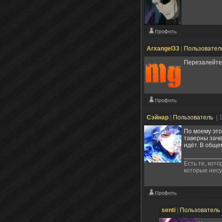
Arxangel33
|
Пользовател
Перезалейте 
Сэйнар
|
Пользователь
| 
По моему это
таверны заче
идёт. В общем
Есть те, кото
которые несут
senti
|
Пользователь