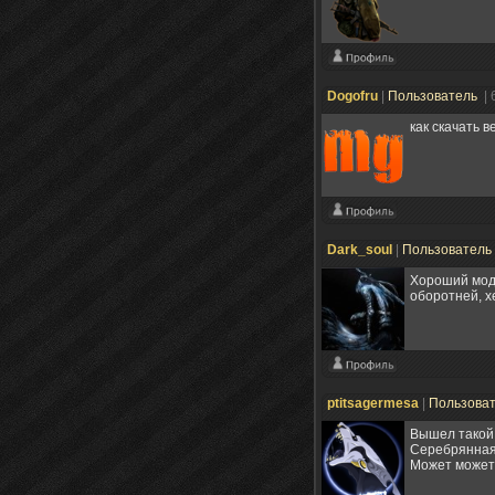
Dogofru
|
Пользователь
| 
как скачать 
Dark_soul
|
Пользователь
Хороший мод.
оборотней, х
ptitsagermesa
|
Пользова
Вышел такой 
Серебрянная 
Может может 