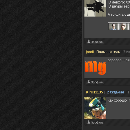
ID лёгкого: 
ID шкуры вер
А то фига с 
.
joodi
|
Пользователь
| 7 и
серебренная р
Kirill11135
|
Гражданин
| 
Как хорошо ч