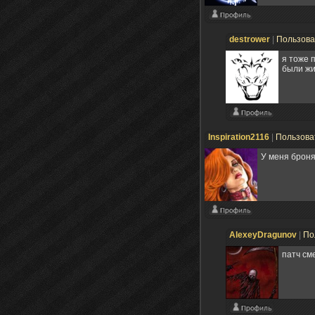
destrower
|
Пользов
я тоже 
были жи
Inspiration2116
|
Пользова
У меня броня 
AlexeyDragunov
|
По
патч см