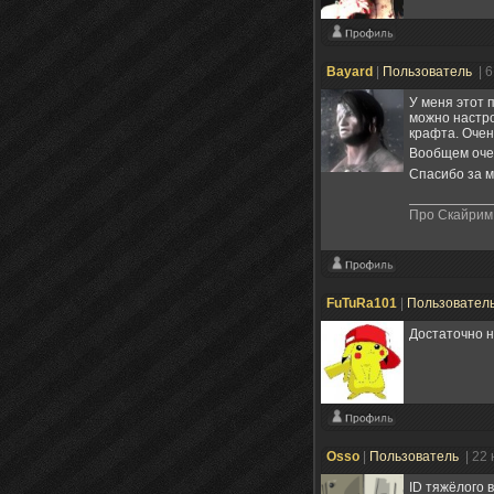
Bayard
|
Пользователь
| 
У меня этот п
можно настро
крафта. Очен
Вообщем очен
Спасибо за м
Про Скайрим 
FuTuRa101
|
Пользовател
Достаточно н
Osso
|
Пользователь
| 22
ID тяжёлого 