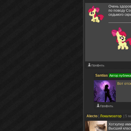
Очень здоров
по поводу Со
седьмого ск
Santias
Автор публик
Вот отс
Alecto
|
Локализатор
| 5 
Хотхупер имх
Высший класс