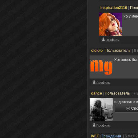
Inspiration2116
|
Пол
но у мен
olololo
|
Пользователь
| 8
Хотелось бы
dance
|
Пользователь
| 7
подскажите г
IvET
|
Гражданин
| 6 мая 