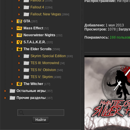
Fallout 3
Распространение:
Ни при 
[1034]
Fallout 4
[2264]
Fallout: New Vegas
[2884]
GTA
[267]
Добавлено:
1 мая 2013
Mass Effect
[52]
Просмотров:
1078 |
Загруз
Neverwinter Nights
[232]
Понравилось:
166
пользов
S.T.A.L.K.E.R.
[220]
The Elder Scrolls
[5599]
Skyrim Special Edition
[630]
TES III: Morrowind
[34]
TES IV: Oblivion
[549]
TES V: Skyrim
[4386]
The Witcher
[177]
Остальные игры
[357]
Прочие разделы
[167]