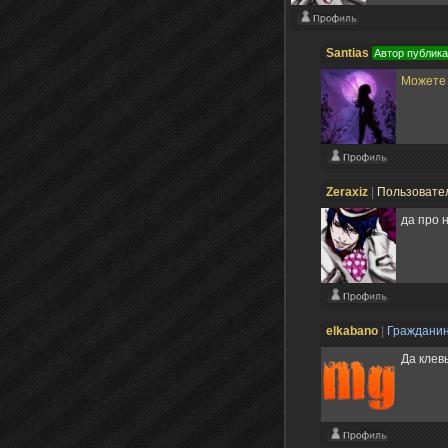
Santias
Автор публик
Можете 
Zeraxiz
|
Пользовате
да про 
elkabano
|
Граждани
Да клевы