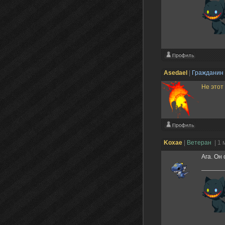
Asedael
|
Гражданин
Не этот
Koxae
|
Ветеран
| 1
Ага. Он