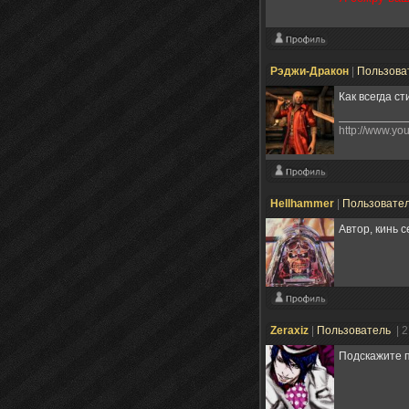
Рэджи-Дракон
|
Пользова
Как всегда с
http://www.y
Hellhammer
|
Пользовате
Автор, кинь с
Zeraxiz
|
Пользователь
| 
Подскажите п