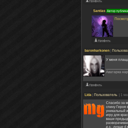
Santias
Автор публик
Посмотр
baronharkonen
|
Пользова
У меня плаща
Аватарка нар
Lida
|
Пользователь
| 1 м
Спасибо за м
спину Героя 
уникальный и
игру для кра
ваши предыду
разворачива
p.s.: лучше 