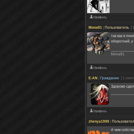
Mona91
|
Пользователь
| 
так как я по
оборотней, у
Mona91
E-AN
|
Гражданин
| 1 сен
Здорово сде
zhenya1999
|
Пользовате
А чем собств