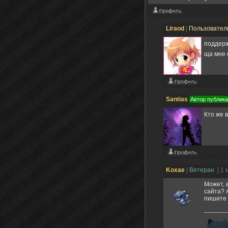
Liraod
|
Пользовател
поддер
ща мне 
Santias
Автор публик
Кто же 
Koxae
|
Ветеран
| 1
Может, 
сайта? 
пишите 