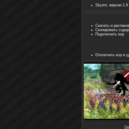
Skyrim, версии 1.9
Скачать и распаков
Скопировать со
Подключить esp
Отключить esp и 
Оп