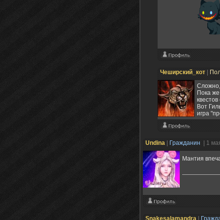
Чеширский_кот
|
Пол
Сложно,
Пока же
квестов 
Вот Гил
игра "пр
Undina
|
Гражданин
| 1 ма
Мантия впеч
Snakesalamandra
|
Гражд