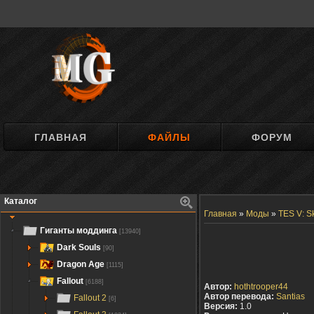
ГЛАВНАЯ
ФАЙЛЫ
ФОРУМ
Каталог
Главная
»
Моды
»
TES V: S
Гиганты моддинга
[13940]
Dark Souls
[90]
Dragon Age
[1115]
Fallout
[6188]
Автор:
hothtrooper44
Автор перевода:
Santias
Fallout 2
[6]
Версия:
1.0