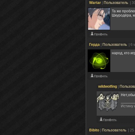
Wartar
|
Пользователь
| 3
Та же пробле
Шкуродёра, к
Герда
|
Пользователь
| 6
народ, кто иг
wildwolfing
|
Пользов
Нет,обы
Истину 
Bibito
|
Пользователь
| 25