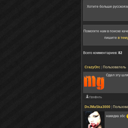
Хотите больше русскояз
Помогите нам в поиске кач
пишите
в тем
Всего комментариев
:
82
CrazyOrc
|
Пользователь
Одел эту шля
DvJMaSka3000
|
Пользов
накидка збс