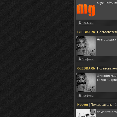
а где найти в
GLEBBARb
|
Пользовате
Aren
, шкурка
GLEBBARb
|
Пользовате
фигня(от час
то что оч кра
Hoover
|
Пользователь
| 
помогите плз