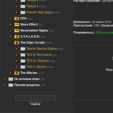
Fallout 3
Распространение:
Требуе
[1034]
Fallout 4
[2264]
Fallout: New Vegas
[2884]
GTA
[267]
Добавлено:
16 июня 2012
Mass Effect
[52]
Просмотров:
729 |
Загрузо
Neverwinter Nights
[232]
Понравилось:
328
пользов
S.T.A.L.K.E.R.
[220]
The Elder Scrolls
[5600]
Skyrim Special Edition
[631]
TES III: Morrowind
[34]
TES IV: Oblivion
[549]
TES V: Skyrim
[4386]
Можн
The Witcher
[177]
Остальные игры
[357]
Прочие разделы
[167]