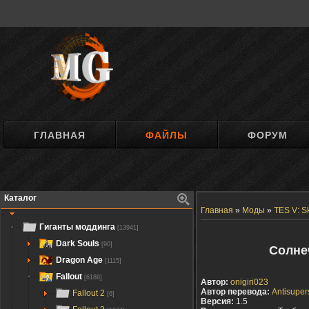
ГЛАВНАЯ
ФАЙЛЫ
ФОРУМ
Каталог
Главная
»
Моды
»
TES V: S
Гиганты моддинга
[13941]
Dark Souls
[90]
Солнеч
Dragon Age
[1115]
Fallout
[6188]
Автор:
onigiri023
Автор перевода:
Аntisuper
Fallout 2
[6]
Версия:
1.5