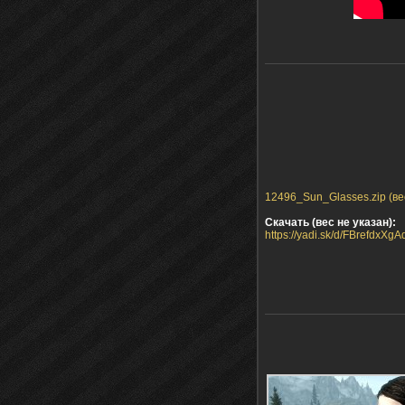
12496_Sun_Glasses.zip (вес
Скачать (вес не указан):
https://yadi.sk/d/FBrefdxXgA