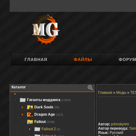
ГЛАВНАЯ
ФАЙЛЫ
ФОРУ
Каталог
Главная
»
Моды
»
TES
Гиганты моддинга
[13940]
Dark Souls
[90]
Dragon Age
[1115]
Fallout
[6188]
Автор:
johnskyrim
Автор перевода:
San
Fallout 2
[6]
Язык:
Русский