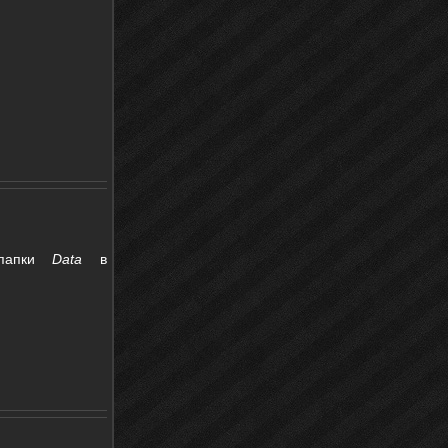
апки
Data
в