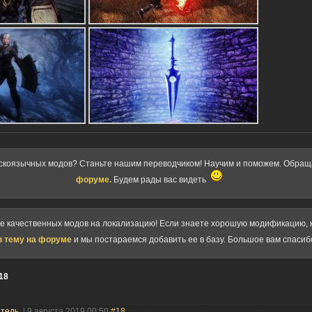
скоязычных модов? Станьте нашим переводчиком! Научим и поможем. Обра
форуме.
Будем рады вас видеть
ке качественных модов на локализацию! Если знаете хорошую модификацию, к
в тему на форуме
и мы постараемся добавить ее в базу. Большое вам спасиб
18
атель
| 9 августа 2019 00:50
#18