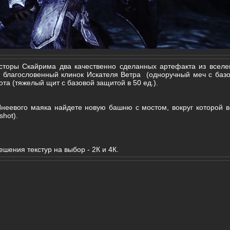
сторы Скайрима два качественно сделанных артефакта из вселе
 благословенный клинок Искателя Ветра (одноручный меч с базо
ота (тяжелый щит с базовой защитой в 50 ед.).
Инеевого маяка найдете новую башню с мостом, вокруг которой в
shot).
ешения текстур на выбор - 2К и 4К.