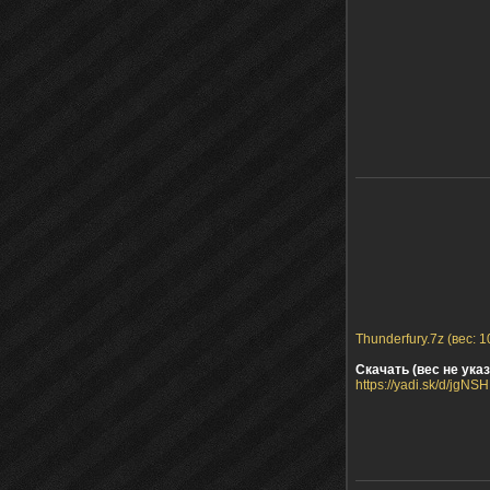
Thunderfury.7z (вес: 
Скачать (вес не указ
https://yadi.sk/d/jg