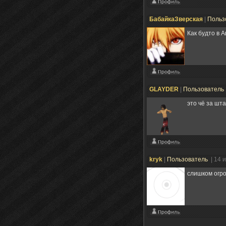
БабайкаЗверская
|
Польз
Как будто в А
GLAYDER
|
Пользователь
это чё за шт
kryk
|
Пользователь
| 14 
слишком огро