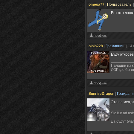
omega77
|
Пользователь
Вот это лопа
ololo228
|
Гражданин
| 14
Буду откровен
Паладин из к
ЛОР где бы о
SunriseDragon
|
Граждан
Это не меч,э
Sic itur ad ast
Да будут бла