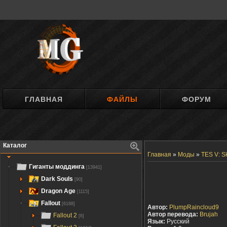
ГЛАВНАЯ
ФАЙЛЫ
ФОРУМ
Каталог
Главная
»
Моды
»
TES V: S
Гиганты моддинга
[13941]
Dark Souls
[90]
Dragon Age
[1115]
Fallout
[6188]
Автор:
PlumpRaincloud9
Автор перевода:
Brujah
Fallout 2
[6]
Язык:
Русский