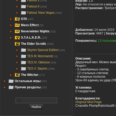
Fallout 3
Версия:
1.0
[1034]
Лор:
Не относится к миру 
Fallout 4
[2264]
Распространение:
Требуе
Fallout: New Vegas
[2884]
GTA
[267]
Mass Effect
[52]
Добавлено:
14 июля 2015
Neverwinter Nights
[232]
Просмотров:
4987 |
Загруз
S.T.A.L.K.E.R.
[220]
Понравилось:
13
пользова
The Elder Scrolls
[5600]
Skyrim Special Edition
[631]
TES III: Morrowind
[34]
Описание:
Двуручный меч. Можно выко
TES IV: Oblivion
[549]
Рецепт:
TES V: Skyrim
- 3 серебряных слитка;
[4386]
- 12 стальных слитков;
The Witcher
[177]
- 6 кожаных полосок.
Урон 60 единиц за удар (У
Остальные игры
[357]
Прочие разделы
Установка:
[167]
Стандартная.
Благодарности:
Original Mod Page
Спасибо PlumpRaincloud9 