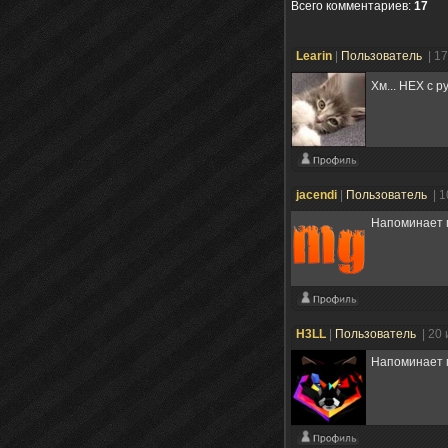
Всего комментариев
:
17
Learin
|
Пользователь
| 1
Хм... НЕХ с 
jacendi
|
Пользователь
| 
Напоминает м
H3LL
|
Пользователь
| 20
Напоминает м