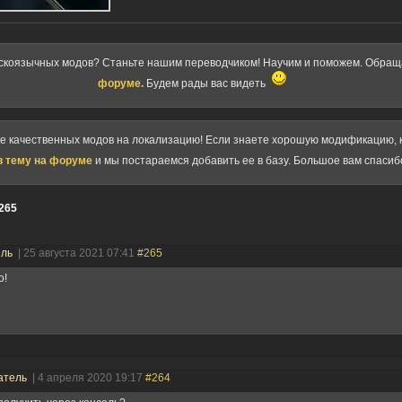
скоязычных модов? Станьте нашим переводчиком! Научим и поможем. Обра
форуме.
Будем рады вас видеть
ке качественных модов на локализацию! Если знаете хорошую модификацию, к
в тему на форуме
и мы постараемся добавить ее в базу. Большое вам спасиб
265
ель
| 25 августа 2021 07:41
#265
о!
атель
| 4 апреля 2020 19:17
#264