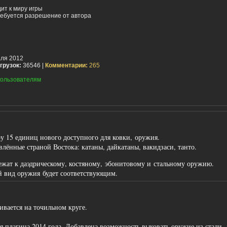
ит к миру игры
ебуется разрешение от автора
ля 2012
грузок:
36546 |
Комментарии:
265
ользователям
у 15 единиц нового доступного для ковки, оружия.
лённые страной Востока: катаны, дайкатаны, вакидзаси, танто.
ежат к даэдрическому, костяному, эбонитовому и стальному оружию.
 вид оружия будет соответствующим.
ивается на точильном круге.
я плагина 2014 года. Добавлена возможность выковать оружие из стали, 