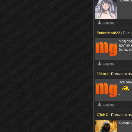
Можно п
Enderdeath22
|
Поль
Мод под
другим 
быть, э
09Lord
|
Пользовате
Все раб
\
CTuKC
|
Пользовате
в моде 