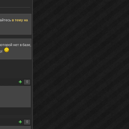
щайтесь
в тему на
оторой нет в базе,
о!
0
0