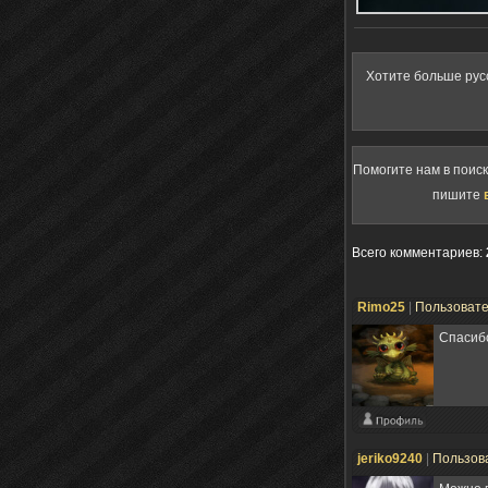
Хотите больше рус
Помогите нам в поис
пишите
Всего комментариев
:
Rimo25
|
Пользоват
Спасиб
jeriko9240
|
Пользов