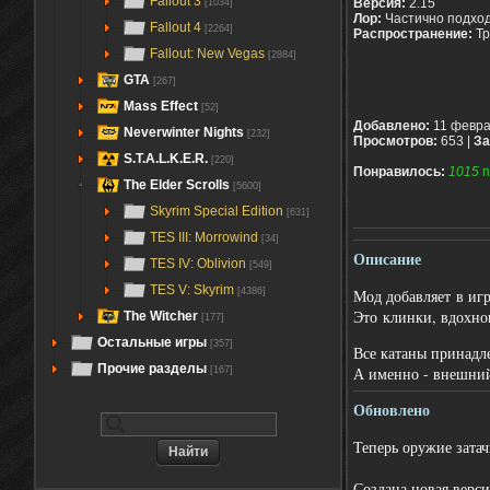
Fallout 3
Версия:
2.15
[1034]
Лор:
Частично подход
Fallout 4
[2264]
Распространение:
Тр
Fallout: New Vegas
[2884]
GTA
[267]
Mass Effect
[52]
Добавлено:
11 февра
Neverwinter Nights
[232]
Просмотров:
653 |
За
S.T.A.L.K.E.R.
[220]
Понравилось:
1015
п
The Elder Scrolls
[5600]
Skyrim Special Edition
[631]
TES III: Morrowind
[34]
Описание
TES IV: Oblivion
[549]
TES V: Skyrim
Мод добавляет в игр
[4386]
Это клинки, вдохнов
The Witcher
[177]
Остальные игры
[357]
Все катаны принадл
Прочие разделы
А именно - внешний
[167]
Обновлено
Теперь оружие затач
Создана новая верси