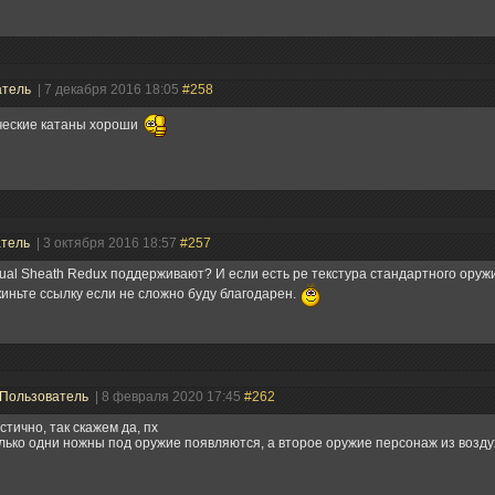
атель
| 7 декабря 2016 18:05
#258
ческие катаны хороши
атель
| 3 октября 2016 18:57
#257
ual Sheath Redux поддерживают? И если есть ре текстура стандартного оруж
киньте ссылку если не сложно буду благодарен.
Пользователь
| 8 февраля 2020 17:45
#262
стично, так скажем да, пх
лько одни ножны под оружие появляются, а второе оружие персонаж из возду