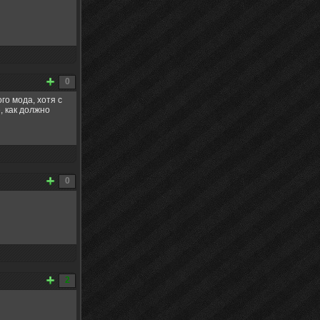
0
го мода, хотя с
, как должно
0
2