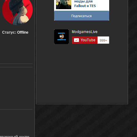
Статус:
Offline
драконьей кости,