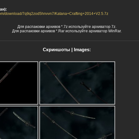
ан):
.com/download/7q9q2zod5hnvvn7/Katana+Crafting+2014+V2.5.7z
Для распаковки архивов *.7z используйте архиватор 7z.
Для распаковки архивов *.Rar используйте архиватор WinRar.
Скриншоты | Images: