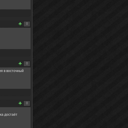
0
0
ия в восточный
0
ха достаёт