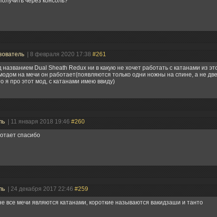
олучить через консоль?
зователь
| 8 февраля 2020 17:38
#261
 названием Dual Sheath Redux ни в какую не хочет работать с катанами из это
модом на мечи он работает(появляются только одни ножны на спине, а не две
то я про этот мод, с катанами имею ввиду)
ль
| 11 января 2018 19:46
#260
отает спасибо
ль
| 24 декабря 2017 22:46
#259
не все мечи являются катанами, короткие называются вакидзаши и танто