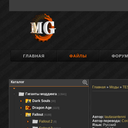
ГЛАВНАЯ
ФАЙЛЫ
ФОРУ
Каталог
Главная
»
Моды
»
TES
Гиганты моддинга
[13941]
Dark Souls
[90]
Dragon Age
[1115]
Fallout
[6188]
Автор:
lautasantenni
Автор перевода:
Cor
Fallout 2
[6]
Язык:
Русский