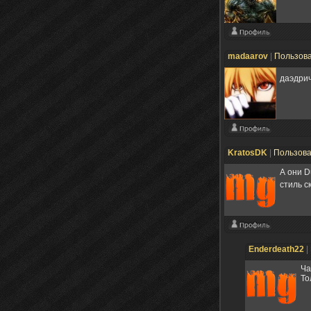
madaarov
|
Пользов
даэдри
KratosDK
|
Пользов
А они D
стиль с
Enderdeath22
|
Ча
То