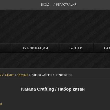
ВХОД
/
РЕГИСТРАЦИЯ
М
ПУБЛИКАЦИИ
БЛОГИ
ГА
 V: Skyrim
»
Оружие
»
Katana Crafting / Набор катан
Katana Crafting / Набор катан
al