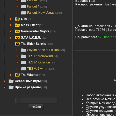
Fallout 3
Версия:
1.1d
[1034]
Распространение:
Требуе
Fallout 4
[2265]
Fallout: New Vegas
[2884]
GTA
[267]
Mass Effect
[52]
Добавлено:
7 февраля 20
Просмотров:
76076 |
Загру
Neverwinter Nights
[232]
Понравилось:
572
пользов
S.T.A.L.K.E.R.
[220]
The Elder Scrolls
[5600]
Skyrim Special Edition
[631]
TES III: Morrowind
[34]
TES IV: Oblivion
[549]
TES V: Skyrim
[4386]
The Witcher
[177]
М
Остальные игры
[357]
Прочие разделы
[167]
Набор включает в с
Все оружие можно 
Каждый меч облада
Оружие улучшается
Оружие обладает 
Имеется оружие с 