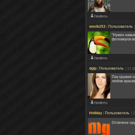
wovik253
|
Пользователь
"Нужен навык
фоловеров в
dgip
|
Пользователь
| 12 
Пак оружи
люблю кр
Holiday
|
Пользователь
| 
Отличное ору