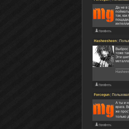
Да не в
поймать
так, как
пощадил 
интелли
Hasheesheen
|
Поль
Выброс 
тоже та
Эти шип
металла
Hashee
Forcegun
|
Пользова
А ты и 
врага. 
же прос
только 