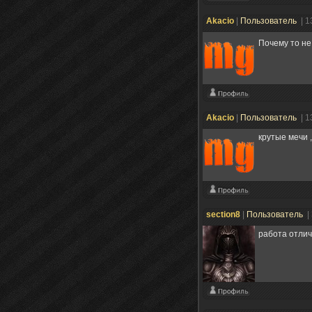
Akacio
|
Пользователь
| 1
Почему то н
Akacio
|
Пользователь
| 1
крутые мечи 
section8
|
Пользователь
|
работа отлич