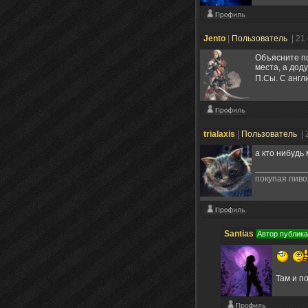
Jento
|
Пользователь
| 21
Объясните по
места, а доду
П.Сы. С англ
trialaxis
|
Пользователь
| 
а кто нибудь
покупая пиво
Santias
Автор публик
Там и п