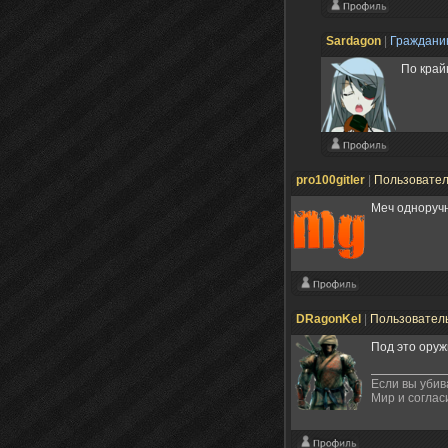
Sardagon
|
Граждан
По край
pro100gitler
|
Пользовате
Меч одноруч
DRagonKel
|
Пользовател
Под это оруж
Если вы убив
Мир и соглас