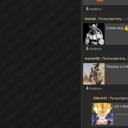
Gunnik
|
Пользователь
| 1
Супер мод
maxim98
|
Пользователь
|
Пацаны а эти
Gifer643
|
Пользоват
угу с мо
...