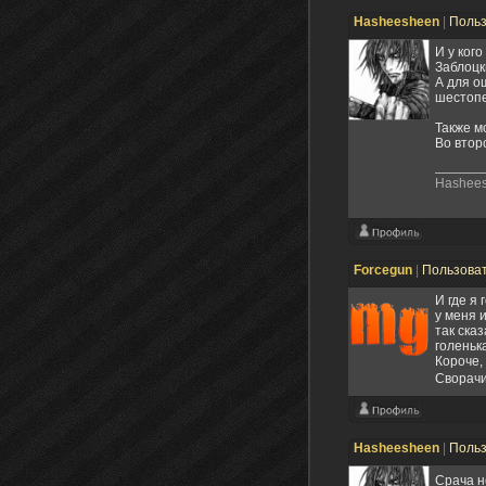
Hasheesheen
|
Поль
И у ког
Заблоцк
А для о
шестоп
Также м
Во втор
Hashee
Forcegun
|
Пользова
И где я 
у меня 
так ска
голеньк
Короче,
Сворачи
Hasheesheen
|
Поль
Срача н