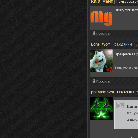
KIND_MEN8
|
Пользовате
Пишу тут, по
Lone_Wolf
|
Гражданин
| 
Прекрасная р
Tempora mut
phantom82st
|
Пользоват
Цита
чет у
а щас 