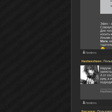
Эфес - 
Совокуп
Для тог
носить
Иными с
Маги
, 
тщатель
"Мёр
Hasheesheen
|
Поль
Наручи 
запясть
А от со
руку, а
подходя
Hashee
Forcegun
|
Пользова