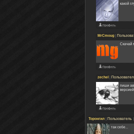
какой г
MrCmoug
|
Пользова
Скачай 
zechel
|
Пользовате
пиши ав
версией
Торонгил
|
Пользователь
так себе...