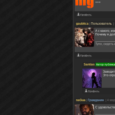
+++
gaubitca
|
Пользователь
|
А с какого, 
Почему я дол
Тупо, сидеть
Santias
Автор публик
Заводит
Это огра
naGua
|
Гражданин
| 4 ма
C удовольств