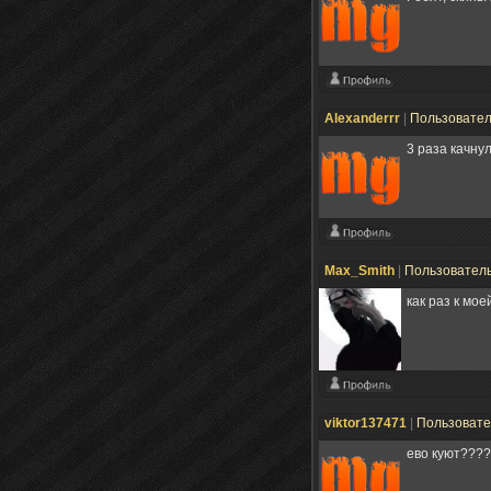
Alexanderrr
|
Пользовате
3 раза качнул
Max_Smith
|
Пользовател
как раз к мое
viktor137471
|
Пользоват
ево куют????