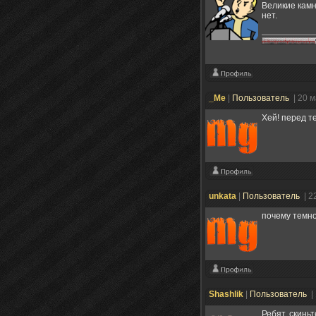
Великие камн
нет.
_Me
|
Пользователь
| 20 
Хей! перед т
unkata
|
Пользователь
| 2
почему темно
Shashlik
|
Пользователь
|
Ребят, скинь