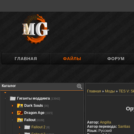
ГЛАВНАЯ
ФАЙЛЫ
ФОРУМ
Каталог
Главная
»
Моды
»
TES V: S
Гиганты моддинга
[13942]
Dark Souls
[90]
Ор
Dragon Age
[1115]
Fallout
[6189]
Автор:
Angilla
Автор перевода:
Santias
Fallout 2
[6]
Язык:
Русский