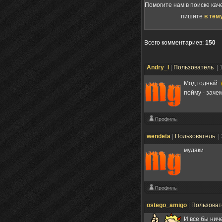
Помогите нам в поиске кач
пишите
в тем
Всего комментариев
:
150
Andry_I
|
Пользователь
| 
Мод годный.
пойму - заче
wendeta
|
Пользователь
|
мудаки
ostego_amigo
|
Пользова
И все бы нич