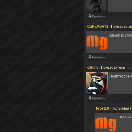
CaRaMbA72
|
Пользовате
самый крутой
olitung
|
Пользователь
| 5
Политкоррек
Frost16
|
Пользоват
твоя ав