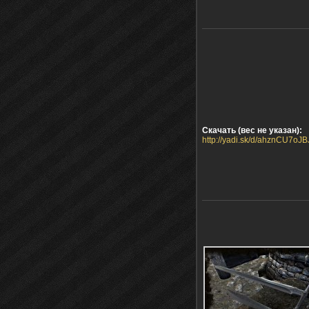
Скачать (вес не указан):
http://yadi.sk/d/ahznCU7oJ