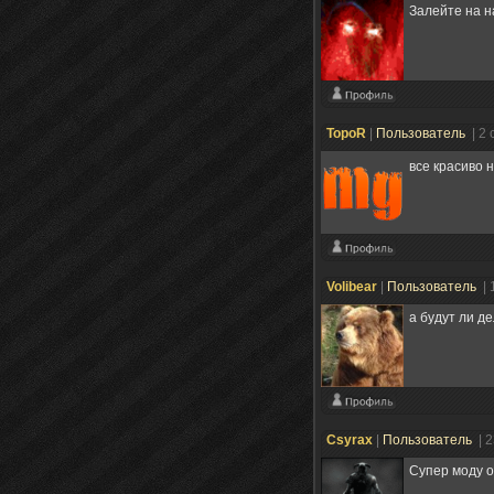
Залейте на н
TopoR
|
Пользователь
| 2
все красиво 
Volibear
|
Пользователь
| 
а будут ли д
Csyrax
|
Пользователь
| 
Супер моду 