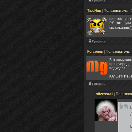
TipoNup
|
Пользователь
|
ништяк ништя
P.S тока луки
соловьиного)
Forcegun
|
Пользователь
Вот замучаюс
при очередно
подходят.
[Оу щет! Изба
silvesstall
|
Пользов