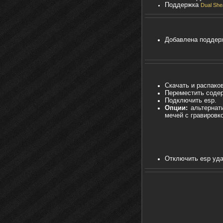
Поддержка
Dual She
Добавлена поддерж
Скачать и распаков
Переместить содер
Подключить esp.
Опции:
альтернати
мечей с гравировко
Отключить esp уд