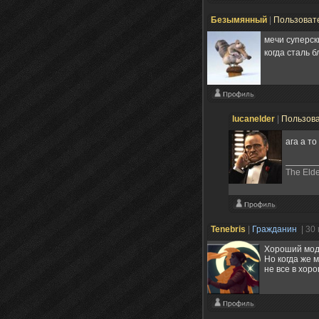
Безымянный
|
Пользоват
мечи суперск
когда сталь 
lucanelder
|
Пользов
ага а т
The Elde
Tenebris
|
Гражданин
| 30
Хороший мод
Но когда же м
не все в хор