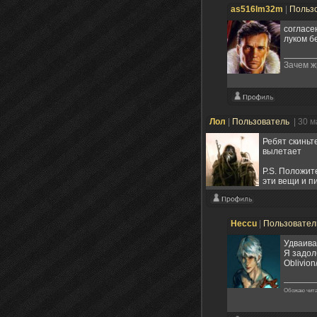
as516lm32m
|
Польз
согласе
луком б
Зачем ж
Лол
|
Пользователь
| 30 
Ребят скиньте
вылетает
P.S. Положит
эти вещи и п
Heccu
|
Пользовате
Удваива
Я задол
Oblivion
Обожаю чита