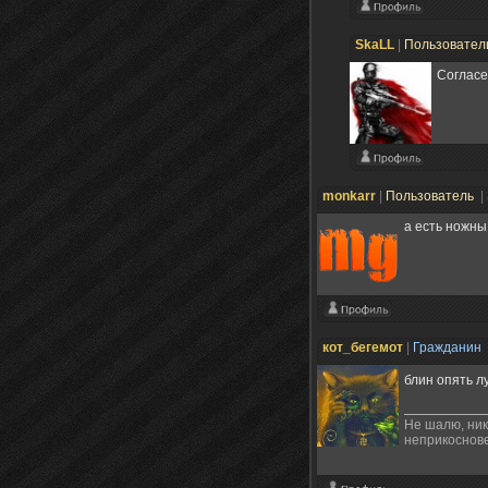
SkaLL
|
Пользовател
Согласе
monkarr
|
Пользователь
|
а есть ножны
кот_бегемот
|
Гражданин
блин опять л
Не шалю, ник
неприкоснов