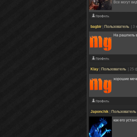
Все могут ви
bagbir
|
Пользователь
| 3
На рашпиль 
Klay
|
Пользователь
| 25 
хорошие мечи
Japonchik
|
Пользователь
как его уста