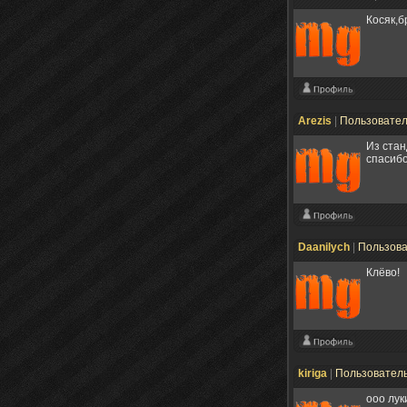
Косяк,б
Arezis
|
Пользовате
Из стан
спасибо
Daanilych
|
Пользов
Клёво!
kiriga
|
Пользовател
ооо лу