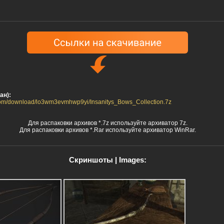
ан):
.com/download/lo3wm3evmhwp9yi/Insanitys_Bows_Collection.7z
Для распаковки архивов *.7z используйте архиватор 7z.
Для распаковки архивов *.Rar используйте архиватор WinRar.
Скриншоты | Images: