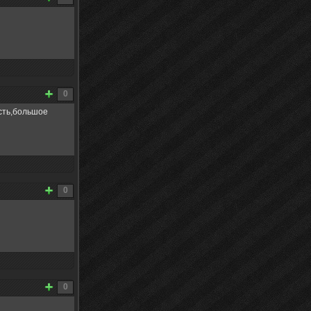
0
есть,большое
0
0