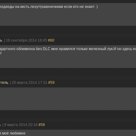
родхеды на кисть лезут(наконечники если кто не знает )
ль
| 16 сентября 2014 18:45
#60
дартного обливиона без DLC мне нравился только железный лук.И он здесь 
!
атель
| 20 марта 2014 17:31
#59
ь
| 8 марта 2014 20:16
#58
ки моё любимое