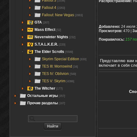
Fallout 3
Распространение:
Ни
[1034]
Fallout 4
[2263]
Fallout: New Vegas
[2883]
GTA
[267]
Добавлено:
24 июля 
Mass Effect
[52]
Просмотров:
470 |
За
Neverwinter Nights
[232]
Понравилось:
157
по
S.T.A.L.K.E.R.
[220]
The Elder Scrolls
[5599]
Skyrim Special Edition
[630]
Представляю вам н
включает в себя с
TES III: Morrowind
[34]
TES IV: Oblivion
[549]
TES V: Skyrim
[4386]
The Witcher
[177]
Спо
Остальные игры
[357]
Прочие разделы
[167]