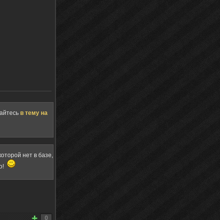
щайтесь
в тему на
оторой нет в базе,
о!
0