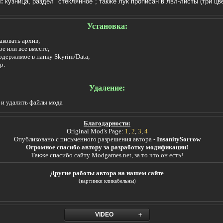
я:
кузница, раздел "стеклянное"; также лук прописан в лвл-листы (три цв
Установка:
аковать архив;
е или все вместе;
одержимое в папку Skyrim/Data;
p.
Удаление:
 и удалить файлы мода
Благодарности:
Original Mod's Page:
1
,
2
,
3
,
4
Опубликовано с письменного разрешения автора -
InsanitySorrow
Огромное спасибо автору за разработку модификации!
Также спасибо сайту Modgames.net, за то что он есть!
Другие работы автора на нашем сайте
(картинки кликабельны)
VIDEO