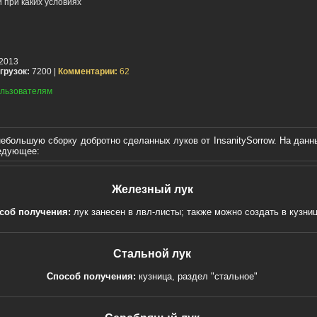
 при каких условиях
2013
грузок:
7200 |
Комментарии:
62
льзователям
ебольшую сборку добротно сделанных луков от InsanitySorrow. На данн
ледующее:
Железный лук
соб получения:
лук занесен в лвл-листы; также можно создать в кузни
Стальной лук
Способ получения:
кузница, раздел "стальное"