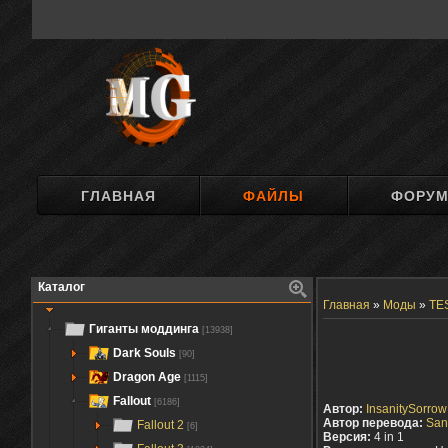
ГЛАВНАЯ
ФАЙЛЫ
ФОРУ
Каталог
Главная
»
Моды
»
TES
Гиганты моддинга
[13938]
Dark Souls
[90]
Dragon Age
[1115]
Fallout
[6186]
Автор:
InsanitySorrow
Автор перевода:
San
Fallout 2
[6]
Версия:
4 in 1