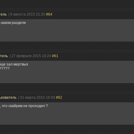
тель
| 9 августа 2015 21:20
#64
в каком разделе
атель
| 27 февраля 2015 10:24
#61
бще зал мертвых
?????
ьзователь
| 31 марта 2015 16:50
#62
, что скайрим не проходил ?