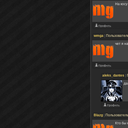
На косу
wmga
|
Пользовател
чет я н
aleks_dantes
|
да
Blazg
|
Пользовател
Кто бы 