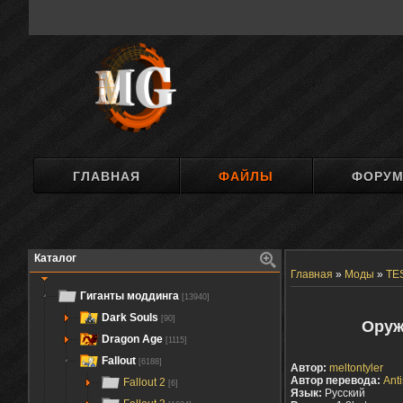
ГЛАВНАЯ
ФАЙЛЫ
ФОРУ
Каталог
Главная
»
Моды
»
TES
Гиганты моддинга
[13940]
Dark Souls
[90]
Оруж
Dragon Age
[1115]
Fallout
[6188]
Автор:
meltontyler
Автор перевода:
Аnt
Fallout 2
[6]
Язык:
Русский