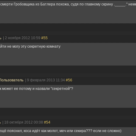
 смерти Гробовщика из Батлера похожа, судя по главному скрину ._____." немн
ь
| 2 ноября 2012 10:59
#55
айти не могу эту секретную комнату
Пользователь
| 9 февраля 2013 11:34
#56
к может ее потому и назвали "секретной"?
ь
| 18 октября 2012 00:08
#54
ещё пояснил, коса идёт как молот, меч или секира??? если не сложно)