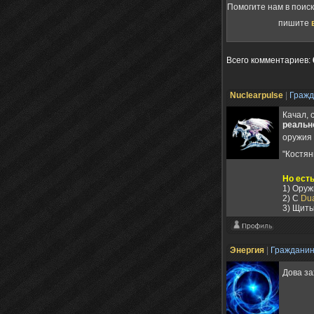
Помогите нам в поис
пишите
Всего комментариев
:
Nuclearpulse
|
Граж
Качал, 
реальн
оружия
"Костя
Но есть
1) Ору
2) С
Dua
3) Щиты
Энергия
|
Граждани
Дова за