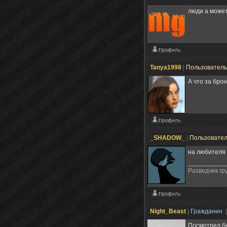
люди а может 
Tanya1998
|
Пользовател
А что за брон
_SHADOW_
|
Пользовате
на любителя 
Разведчик гр
Night_Beast
|
Гражданин
Посмотрел бы