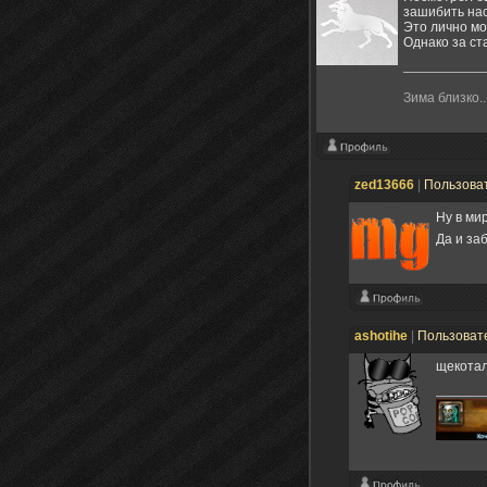
зашибить на
Это лично мо
Однако за ст
Зима близко..
zed13666
|
Пользова
Ну в ми
Да и за
ashotihe
|
Пользоват
щекотал