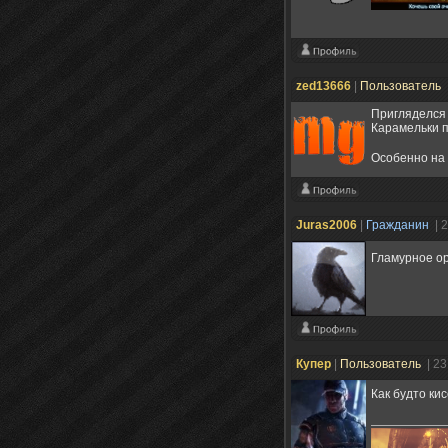
zed13666
|
Пользователь
Пригляделся и
Карамельки 
Особенно на 
Juras2006
|
Гражданин
| 
Гламурное о
Купер
|
Пользователь
| 2
Как будто ки