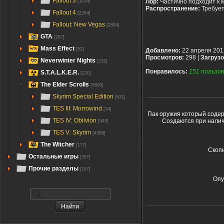
Fallout 3
Лор:
Частично подходит к 
[1034]
Распространение:
Требуе
Fallout 4
[2264]
Fallout: New Vegas
[2884]
GTA
[267]
Mass Effect
[52]
Добавлено:
22 апреля 201
Просмотров:
298 |
Загрузо
Neverwinter Nights
[232]
Понравилось:
151
пользов
S.T.A.L.K.E.R.
[220]
The Elder Scrolls
[5600]
Skyrim Special Edition
[631]
TES III: Morrowind
[34]
Пак оружия который содерж
TES IV: Oblivion
Создаются при наличи
[549]
TES V: Skyrim
[4386]
The Witcher
[177]
Скопи
Остальные игры
[357]
Прочие разделы
[167]
Опу