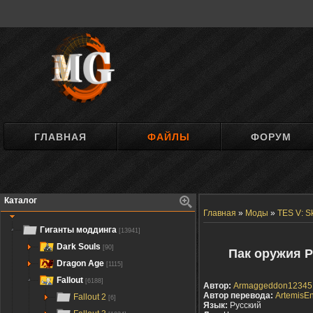
ГЛАВНАЯ
ФАЙЛЫ
ФОРУМ
Каталог
Главная
»
Моды
»
TES V: S
Гиганты моддинга
[13941]
Dark Souls
[90]
Пак оружия Р
Dragon Age
[1115]
Fallout
[6188]
Автор:
Armaggeddon12345
Автор перевода:
ArtemisEn
Fallout 2
[6]
Язык:
Русский