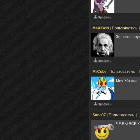
MaXiBoN
|
Пользователь
Женское оруж
MrCube
|
Пользователь
| 
Меч-Жвачка. 
Sano97
|
Пользователь
| 
ЧЁ ВЫ ВСЁ