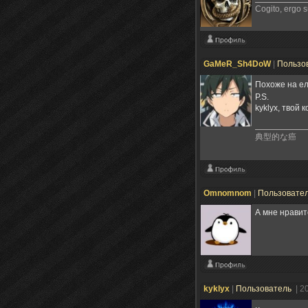
Cogito, ergo 
GaMeR_Sh4DoW
|
Пользо
Похоже на ел
P.S.
kyklyx, твой
典型的な癌
Omnomnom
|
Пользовате
А мне нравит
kyklyx
|
Пользователь
| 2