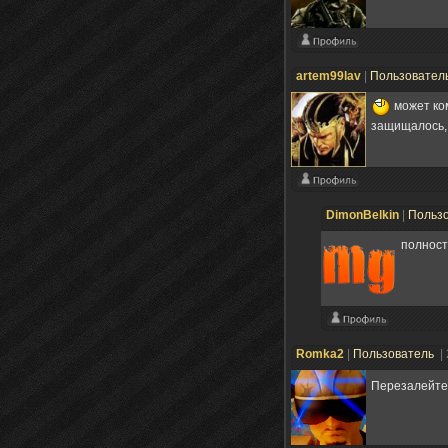
artem99lav
|
Пользовател
может ком
защищалось
DimonBelkin
|
Польз
полнос
Romka2
|
Пользователь
|
Перезалейте 