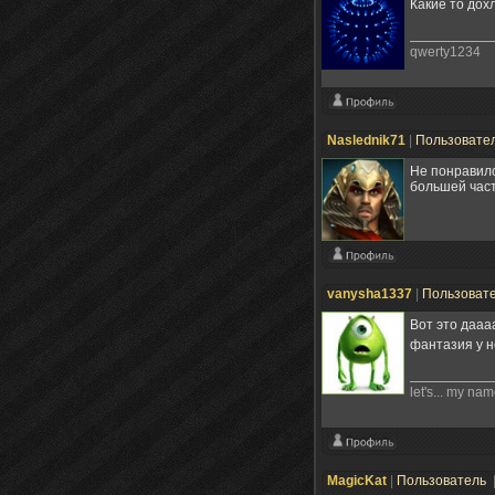
Какие то дох
qwerty1234
Naslednik71
|
Пользовате
Не понравило
большей час
vanysha1337
|
Пользоват
Вот это даааа
фантазия у 
let's... my nam
MagicKat
|
Пользователь