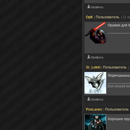
OpK
|
Пользователь
| 11 
Оружие для б
St_Lokki
|
Пользователь
|
Леденцыыыы
Evil should l
PosLanec
|
Пользователь
Хорошее оруж