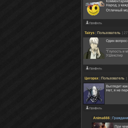
Комментарии:
Народ, у каж
Отличный мо
Tairys
|
Пользователь
| 2
Один вопрос-
"Глупость и 
У.Шекспир
Цегорах
|
Пользователь
|
Выглядит как-
Нет, я не пер
Anima666
|
Граждан
При чем