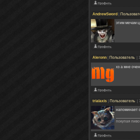
AndrewSword
|
Пользоват
этим мечам ц
Aleronn
|
Пользователь
| 
хз а мне оче
trialaxis
|
Пользователь
| 
напоминает с
покупая пиво