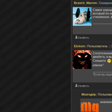
Branch_Warren
|
Граждан
Самое хороше
который по н
стеклянное. 
Eickorn
|
Пользователь
| 
Сосательные 
диабета, а в
Спешите
клинок."
"Если вы ищи
Мозгодёр
|
Пользова
ахахаха