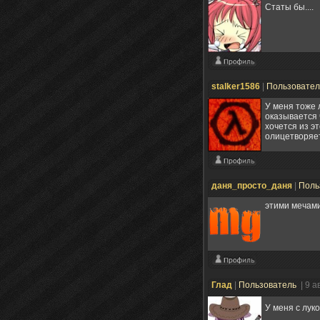
Статы бы....
stalker1586
|
Пользовате
У меня тоже л
оказывается 
хочется из э
олицетворяет
даня_просто_даня
|
Поль
этими мечами
Глад
|
Пользователь
| 9 а
У меня с лук