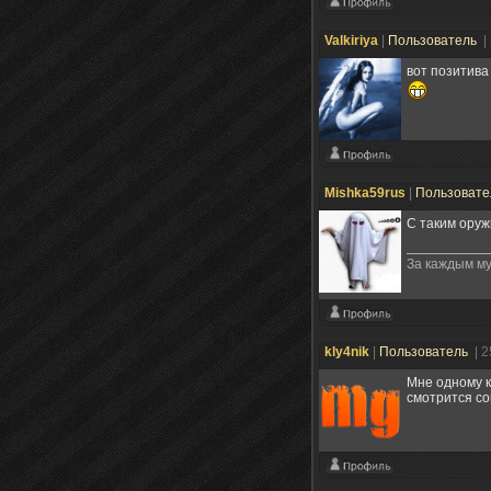
Valkiriya
|
Пользователь
|
вот позитива
Mishka59rus
|
Пользоват
С таким оруж
За каждым му
kly4nik
|
Пользователь
| 
Мне одному к
смотрится со