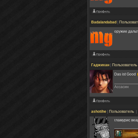
Badalandabad
|
Пользова
оружие даль
Гаджихан
|
Пользователь
Das ist Good
Ассасин
ashotihe
|
Пользователь
|
гламурис ве