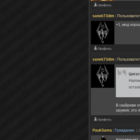
sanek73dim
|
Пользовате
+1, мод хоро
sanek73dim
|
Пользовате
Цита
Напом
остал
В скайриме о
оружия, это 
PaukSama
|
Гражданин
| 
Напоминает