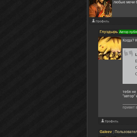
любые мечи б
Глуздырь
Автор публ
Когда? К
тебя не
"автор"
привет 
Galeev
|
Пользовате