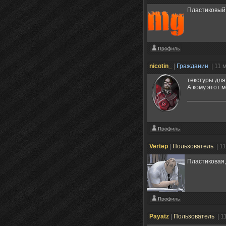
Пластиковый 
nicotin_
|
Гражданин
| 11 
текстуры для
А кому этот 
Vertep
|
Пользователь
| 1
Пластиковая,
Payatz
|
Пользователь
| 1