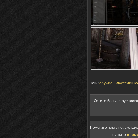
Теги:
оружие
,
Властелин к
Хотите больше русскояз
Помогите нам в поиске кач
пишите
в тем