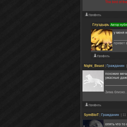
The bird of t
Глуздырь
Автор публ
у меня 
привет 
Night_Beast
|
Гражданин
похожие мечи
ужасные даж
Зима близко..
SymBioT
|
Гражданин
| 11
опять что то