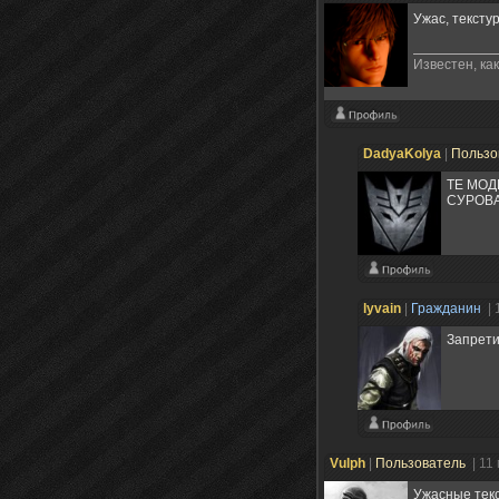
Ужас, текст
Известен, как
DadyaKolya
|
Пользо
ТЕ МОД
СУРОВА
lyvain
|
Гражданин
| 
Запрети
Vulph
|
Пользователь
| 11
Ужасные текс