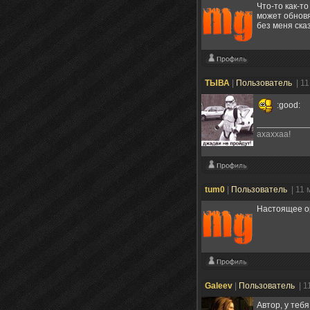
Что-то как-то
может обновя
без меня ска
ТЫВА
|
Пользователь
| 1
:good:
ахаххаа!
tum0
|
Пользователь
| 11
Настоящее ору
Galeev
|
Пользователь
| 1
Автор, у теб