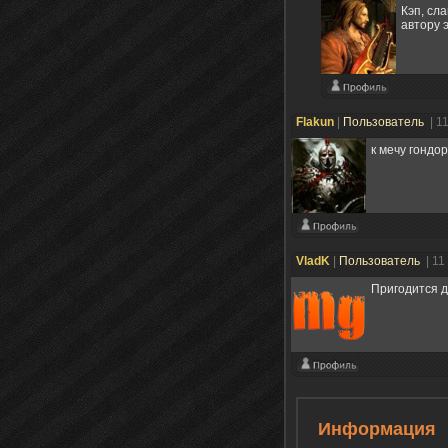
Кэп, сла
автору 
Flakun
|
Пользователь
| 1
к мечу гондо
VladK
|
Пользователь
| 11
Пригодится д
Информация