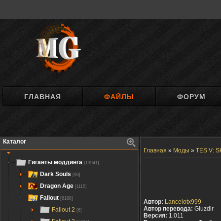
ГЛАВНАЯ
ФАЙЛЫ
ФОРУМ
Каталог
Главная
»
Моды
»
TES V: S
Гиганты моддинга
[13941]
Dark Souls
[90]
Dragon Age
[1115]
Fallout
[6188]
Автор:
Lancelotx999
Автор перевода:
Gluzdir
Fallout 2
[6]
Версия:
1.011