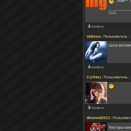
, лови + 
RRR
Valkiriya
|
Пользователь
|
сразу вспом
C@H4ez
|
Пользователь
|
dimanoid2012
|
Пользоват
Текстуры как