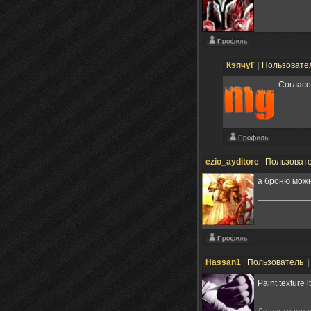
КэпчуГ
|
Пользовате
Согласе
ezio_ayditore
|
Пользоват
а броню мож
Hassan1
|
Пользователь
|
Paint texture l