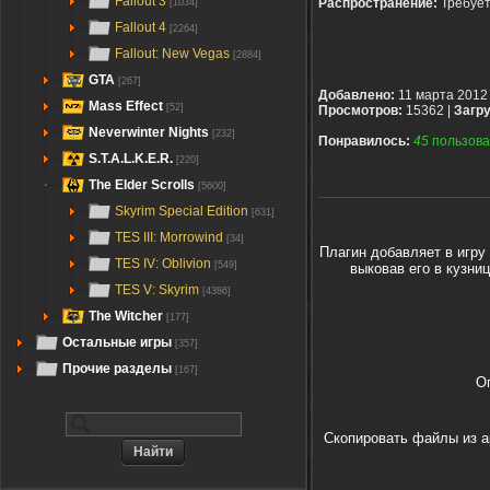
Fallout 3
Распространение:
Требуе
[1034]
Fallout 4
[2264]
Fallout: New Vegas
[2884]
GTA
[267]
Добавлено:
11 марта 2012
Mass Effect
[52]
Просмотров:
15362 |
Загру
Neverwinter Nights
[232]
Понравилось:
45
пользова
S.T.A.L.K.E.R.
[220]
The Elder Scrolls
[5600]
Skyrim Special Edition
[631]
TES III: Morrowind
[34]
Плагин добавляет в игру
TES IV: Oblivion
[549]
выковав его в кузни
TES V: Skyrim
[4386]
The Witcher
[177]
Остальные игры
[357]
Прочие разделы
[167]
О
Скопировать файлы из а