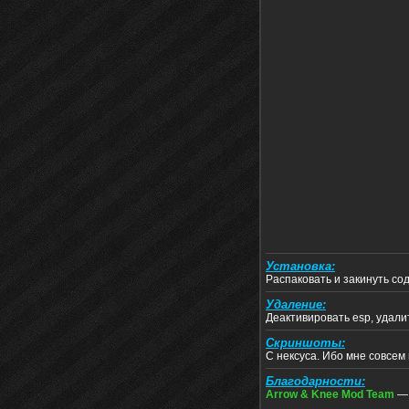
Установка:
Распаковать и закинуть со
Удаление:
Деактивировать esp, удал
Скриншоты:
С нексуса. Ибо мне совсем
Благодарности:
Arrow & Knee Mod Team
— 