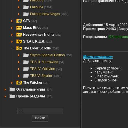
Fallout 3
Распространение:
Свобод
[1034]
Fallout 4
[2264]
Fallout: New Vegas
[2884]
GTA
[267]
Добавлено:
15 марта 2012
Mass Effect
[52]
Просмотров:
24483 |
Загру
Neverwinter Nights
[232]
Понравилось:
116
пользов
S.T.A.L.K.E.R.
[220]
The Elder Scrolls
[5599]
Skyrim Special Edition
[630]
Мини-описание:
Добавляет в игру:
TES III: Morrowind
[34]
Серьги (2 пары);
TES IV: Oblivion
[549]
пару ушей;
TES V: Skyrim
6 пар крыльев;
[4386]
6 видов очков.
The Witcher
[177]
Получить их можно читом ч
Остальные игры
[357]
автоматически добавятся в
Прочие разделы
[167]