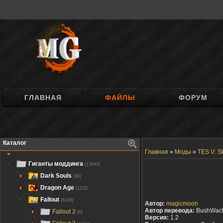
ГЛАВНАЯ
ФАЙЛЫ
ФОРУМ
Каталог
Главная
»
Моды
»
TES V: S
Гиганты моддинга
[13940]
Dark Souls
[90]
Dragon Age
[1115]
Fallout
[6188]
Автор:
magicmoon
Автор перевода:
BushWac
Fallout 2
[6]
Версия:
1.2