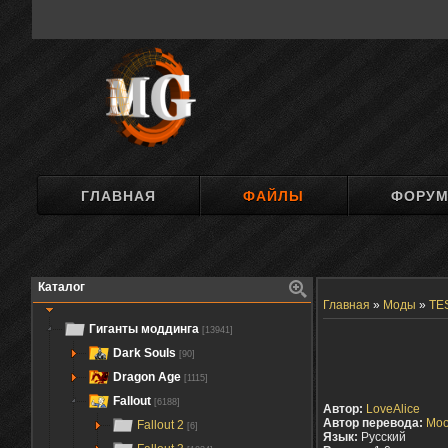
ГЛАВНАЯ
ФАЙЛЫ
ФОРУ
Каталог
Главная
»
Моды
»
TES
Гиганты моддинга
[13941]
Dark Souls
[90]
Dragon Age
[1115]
Fallout
[6188]
Автор:
LoveAlice
Автор перевода:
Moo
Fallout 2
[6]
Язык:
Русский