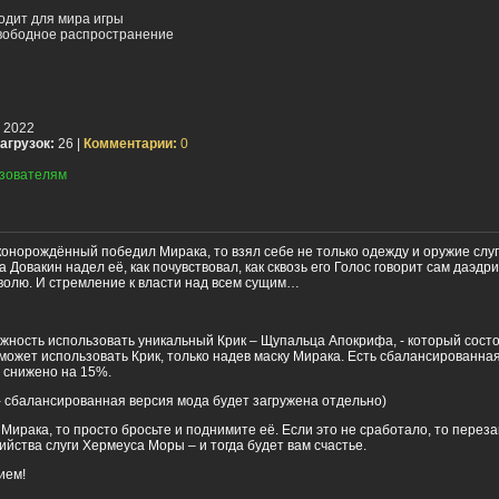
одит для мира игры
вободное распространение
а 2022
агрузок:
26 |
Комментарии:
0
зователям
конорождённый победил Мирака, то взял себе не только одежду и оружие слу
ва Довакин надел её, как почувствовал, как сквозь его Голос говорит сам даэдр
волю. И стремление к власти над всем сущим…
жность использовать уникальный Крик – Щупальца Апокрифа, - который состо
может использовать Крик, только надев маску Мирака. Есть сбалансированная
 снижено на 15%.
- сбалансированная версия мода будет загружена отдельно)
а Мирака, то просто бросьте и поднимите её. Если это не сработало, то перез
ийства слуги Хермеуса Моры – и тогда будет вам счастье.
ием!