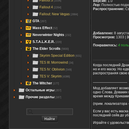
Fallout 3
Версия:
1.0
[1034]
Лор:
Полностью подх
Fallout 4
[2264]
Распространение:
С
Fallout: New Vegas
[2884]
GTA
[267]
Mass Effect
[52]
Добавлено:
8 август
Neverwinter Nights
[232]
Просмотров:
1303 |
З
S.T.A.L.K.E.R.
[220]
Понравилось:
4
поль
The Elder Scrolls
[5600]
Skyrim Special Edition
[631]
TES III: Morrowind
[34]
Когда последний Дра
но и его маску. Но ед
TES IV: Oblivion
[549]
распространяя свою 
TES V: Skyrim
[4386]
_________________
The Witcher
[177]
Мод добавляет возмо
Остальные игры
[357]
одно Слова. Довакин 
время между Криками
Прочие разделы
[167]
(прим. локализатора 
Если у вас есть маск
последний сейв до уб
Играйте с удовольств