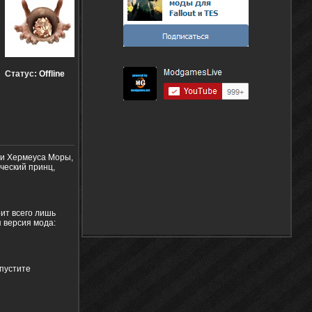
Статус:
Offline
ги Хермеуса Моры,
ический принц,
ит всего лишь
 версия мода:
апустите