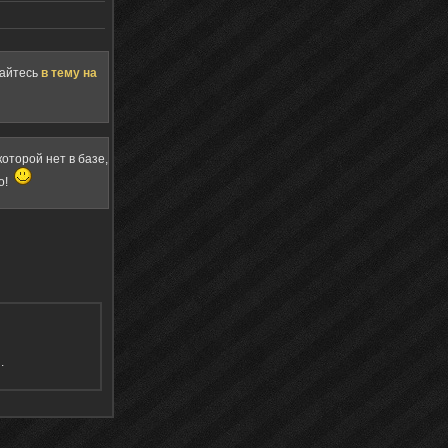
щайтесь
в тему на
оторой нет в базе,
о!
я
.