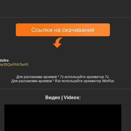
sfire
/03w35QxrFANTwA5
Для распаковки архивов *.7z используйте архиватор 7z.
Для распаковки архивов *.Rar используйте архиватор WinRar.
Видео | Videos: