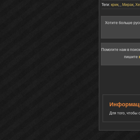
Теги:
крик
,
,
Мирак
,
Хе
Хотите больше рус
Помогите нам в поис
пишите
Информац
Для того, чтобы