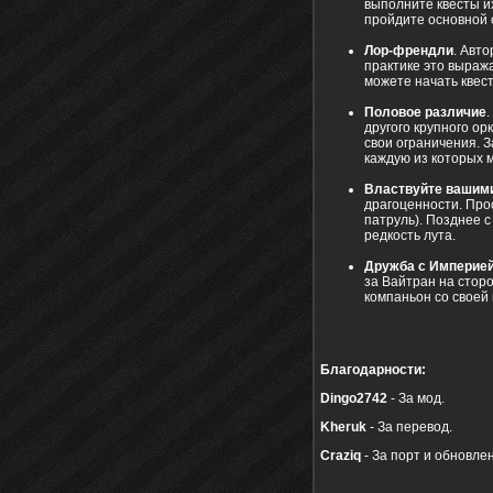
выполните квесты и
пройдите основной 
Лор-френдли
. Авт
практике это выражае
можете начать квес
Половое различие
.
другого крупного ор
свои ограничения. З
каждую из которых м
Властвуйте вашим
драгоценности. Прос
патруль). Позднее с
редкость лута.
Дружба с Империе
за Вайтран на сторо
компаньон со своей 
Благодарности:
Dingo2742
- За мод.
Kheruk
- За перевод.
Craziq
- За порт и обновле