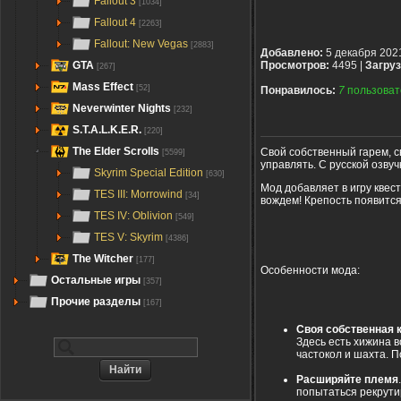
Fallout 3
[1034]
Fallout 4
[2263]
Fallout: New Vegas
[2883]
Добавлено:
5 декабря 202
GTA
Просмотров:
4495 |
Загруз
[267]
Mass Effect
[52]
Понравилось:
7
пользоват
Neverwinter Nights
[232]
S.T.A.L.K.E.R.
[220]
The Elder Scrolls
Свой собственный гарем, с
[5599]
управлять. С русской озвуч
Skyrim Special Edition
[630]
Мод добавляет в игру квес
TES III: Morrowind
[34]
вождем! Крепость появитс
TES IV: Oblivion
[549]
TES V: Skyrim
[4386]
The Witcher
[177]
Особенности мода:
Остальные игры
[357]
Прочие разделы
[167]
Своя собственная 
Здесь есть хижина 
частокол и шахта. 
Расширяйте племя
попытаться рекрутир