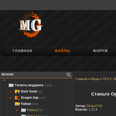
ГЛАВНАЯ
ФАЙЛЫ
ФОРУМ
Каталог
Главная
»
Моды
»
TES V: S
Гиганты моддинга
[13938]
Dark Souls
[90]
Станьте О
Dragon Age
[1115]
Fallout
[6186]
Автор:
Dingo2742
Версия:
1.12.4
Fallout 2
[6]