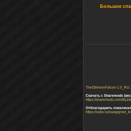
Большое сп
TheOblivionFalcon-1.0_RU.7
Скачать с Sharemods (вес
https://sharemods.com/8q18
Отблагодарить локализа
https://sobe.ru/na/apgreid