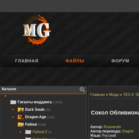
ГЛАВНАЯ
ФАЙЛЫ
ФОРУМ
Каталог
Главная
»
Моды
»
TES V: S
Гиганты моддинга
[13940]
Dark Souls
[90]
Сокол Обливиона /
Dragon Age
[1115]
Fallout
[6188]
Автор:
Rcavanah
Автор перевода:
Dagnir
Fallout 2
[6]
Язык:
Русский