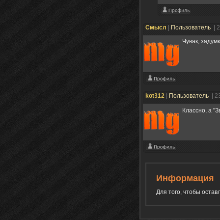
Смысл
|
Пользователь
| 
Чувак, задум
kot312
|
Пользователь
| 2
Классно, а "
Информация
Для того, чтобы оста