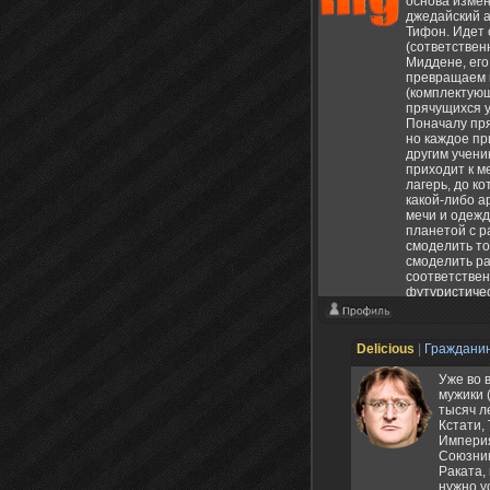
основа измен
джедайский а
Тифон. Идет
(сответствен
Миддене, его
превращаем в
(комплектующ
прячущихся у
Поначалу пря
но каждое пр
другим учени
приходит к м
лагерь, до к
какой-либо а
мечи и одежд
планетой с р
смоделить то
смоделить р
соответствен
футуристичес
Бандитов пер
Delicious
|
Граждани
Уже во 
мужики 
тысяч л
Кстати, 
Империя
Союзник
Раката, 
нужно у