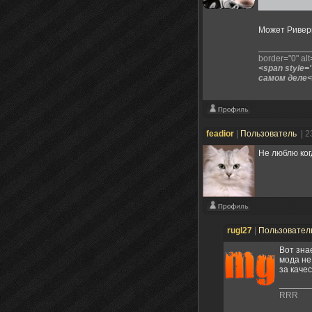
Может Ривер
border="0" alt=
<span style=
самом деле<
feadior
|
Пользователь
| 2
Не люблю ког
rugl27
|
Пользовател
Вот зна
мода не
за каче
RRR