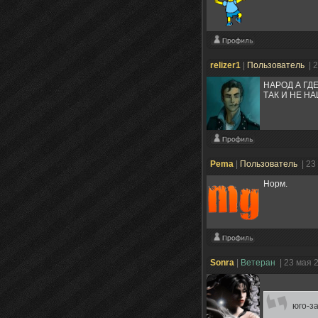
relizer1
|
Пользователь
| 
НАРОД А ГД
ТАК И НЕ НА
Pema
|
Пользователь
| 23
Норм.
Sonra
|
Ветеран
| 23 мая 
юго-з