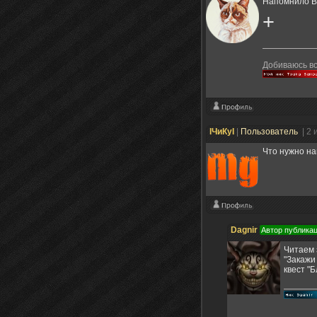
Напомнило Bi
+
Добиваюсь вс
IЧиКуI
|
Пользователь
| 2
Что нужно н
Dagnir
Автор публика
Читаем 
"Закажи
квест "