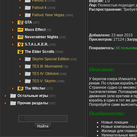
Fallout 3
Версия:
1.0
[1034]
Лор:
Полностью подходит 
Fallout 4
[2264]
Распространение:
Требуе
Fallout: New Vegas
[2884]
GTA
[267]
Mass Effect
[52]
Добавлено:
23 мая 2015
Neverwinter Nights
[232]
Просмотров:
27124 |
Загру
S.T.A.L.K.E.R.
[220]
Понравилось:
66
пользова
The Elder Scrolls
[5599]
Skyrim Special Edition
[630]
TES III: Morrowind
[34]
Описание:
TES IV: Oblivion
[549]
У берегов озера Илиналта 
TES V: Skyrim
[4386]
рекам. По слухам корабль 
Странное судно со множес
The Witcher
[177]
тысячелетиями. Поговарива
Остальные игры
движения (или еретики и пр
[357]
корабль в один и тот же д
Прочие разделы
[167]
Попробуйте сами выяснить
Особенности:
Новые локации
Новые компаньоны (
Жилище для главного
Увлекательные квес