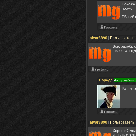
Похоже в
позже, т
PS: всё 
alvar8890
|
Пользователь
Все, разобра
что остальну
Нарада
Автор публик
Рад, чт
alvar8890
|
Пользователь
Хороший мод
уплыть с ост