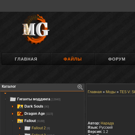
ГЛАВНАЯ
ФАЙЛЫ
ФОРУМ
Каталог
Главная
»
Моды
»
TES V: S
Гиганты моддинга
[13940]
Dark Souls
[90]
Dragon Age
[1115]
Fallout
[6188]
Автор:
Нарада
Язык:
Русский
Fallout 2
[6]
Версия:
1.2