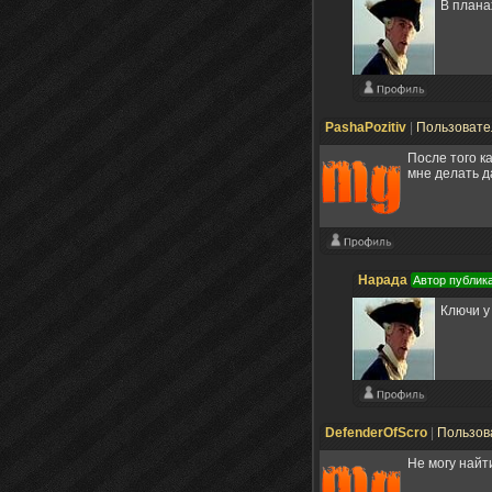
В плана
PashaPozitiv
|
Пользоват
После того к
мне делать д
Нарада
Автор публик
Ключи у
DefenderOfScro
|
Пользов
Не могу найт