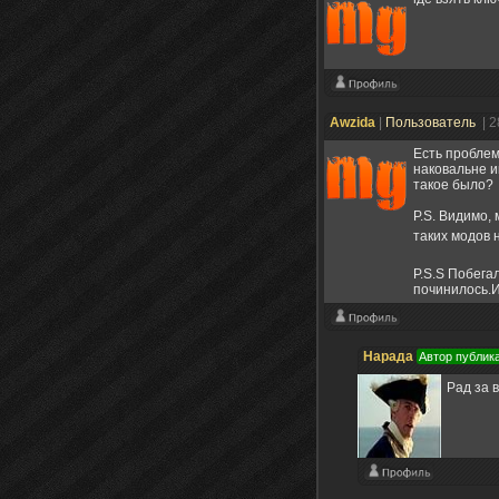
Awzida
|
Пользователь
| 
Есть проблем
наковальне и
такое было?
P.S. Видимо,
таких модов 
P.S.S Побега
починилось.И
Нарада
Автор публик
Рад за в