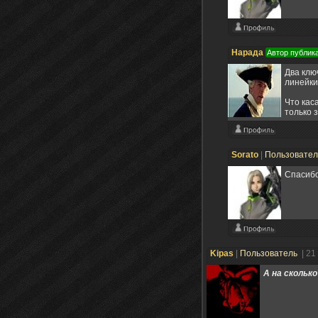
Нарада
Автор публик
Два клю
линейки
Что каса
только 
Sorato
|
Пользовате
Спасибо
Kipas
|
Пользователь
| 21
А на сколько