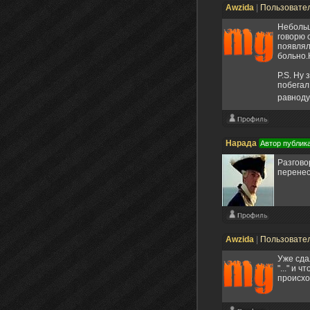
Awzida
|
Пользовате
Небольш
говорю 
появлял
больно.
P.S. Ну
побегал
равнод
Нарада
Автор публик
Разгово
перенес
Awzida
|
Пользовате
Уже сда
"..." и 
происхо