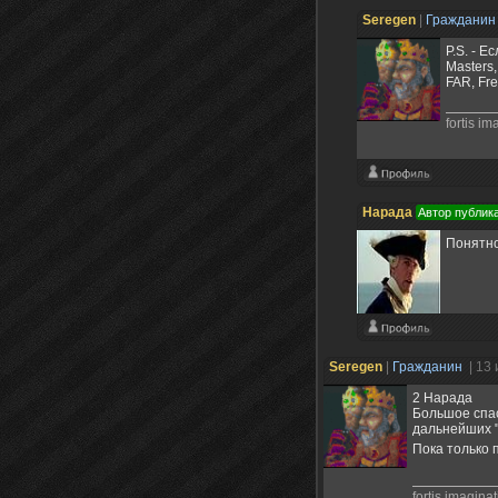
Seregen
|
Граждани
P.S. - Е
Masters
FAR, Fr
fortis i
Нарада
Автор публик
Понятно
Seregen
|
Гражданин
| 13
2 Нарада
Большое спас
дальнейших "
Пока только 
fortis imagina