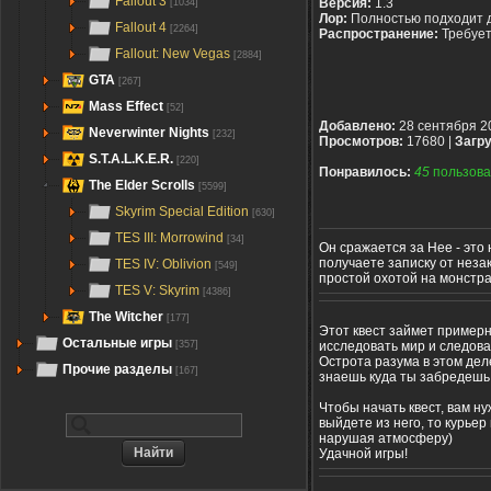
Fallout 3
Версия:
1.3
[1034]
Лор:
Полностью подходит 
Fallout 4
[2264]
Распространение:
Требуе
Fallout: New Vegas
[2884]
GTA
[267]
Mass Effect
[52]
Добавлено:
28 сентября 2
Neverwinter Nights
[232]
Просмотров:
17680 |
Загру
S.T.A.L.K.E.R.
[220]
Понравилось:
45
пользова
The Elder Scrolls
[5599]
Skyrim Special Edition
[630]
TES III: Morrowind
[34]
Он сражается за Нее - это
получаете записку от неза
TES IV: Oblivion
[549]
простой охотой на монстра
TES V: Skyrim
[4386]
The Witcher
[177]
Этот квест займет примерн
Остальные игры
исследовать мир и следова
[357]
Острота разума в этом деле
Прочие разделы
[167]
знаешь куда ты забредешь.
Чтобы начать квест, вам ну
выйдете из него, то курье
нарушая атмосферу)
Удачной игры!