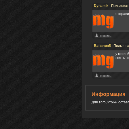
Dynamix
|
Пользова
отправи
Вавилон5
|
Пользов
у меня 
сняты, 
Информация
Для того, чтобы оста