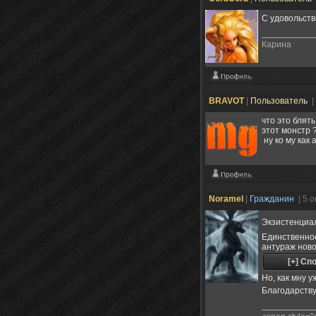
C удовольств
Карина
BRAVOT
|
Пользователь
|
что это блять
этот монстр 
ну ко му как
Noramel
|
Гражданин
| 5 
Экзистенциа
Единственное
антураж нов
Но, как мну 
Благодарству