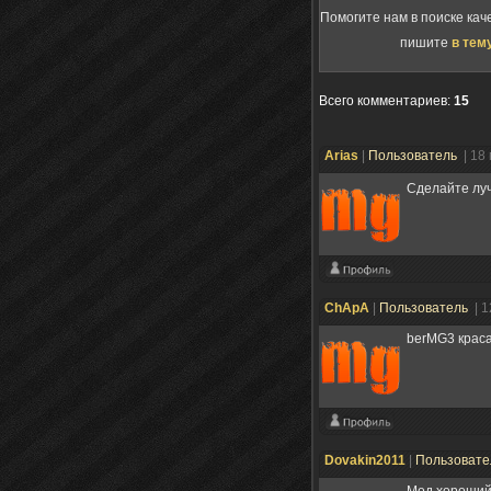
Помогите нам в поиске кач
пишите
в тем
Всего комментариев
:
15
Arias
|
Пользователь
| 18
Сделайте луч
ChApA
|
Пользователь
| 1
berMG3 краса
Dovakin2011
|
Пользоват
Мод хороший,