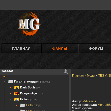
ГЛАВНАЯ
ФАЙЛЫ
ФОРУМ
Каталог
Главная
»
Моды
»
TES V: S
Гиганты моддинга
[13940]
Dark Souls
[90]
Dragon Age
[1115]
Fallout
[6188]
Автор:
Veliremus
Автор перевода:
MorgothS
Fallout 2
[6]
Язык:
Русский