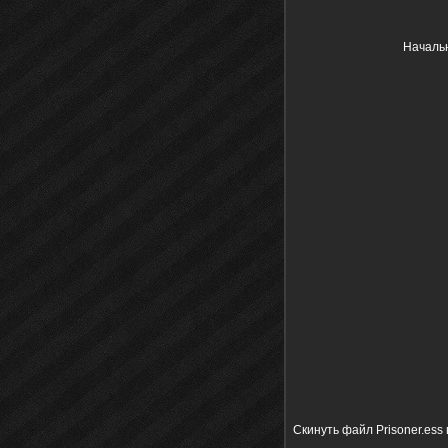
Начальн
Скинуть файл Prisoner.ess