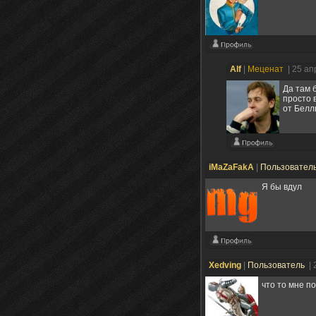
Alf
|
Меценат
| 25 а
Да там 
просто 
от Белл
iMaZaFakA
|
Пользовател
Я бы вдул
Xedving
|
Пользователь
| 
что то мне по