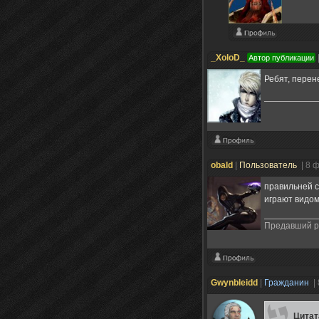
_XoloD_
Автор публикации
Ребят, перен
obald
|
Пользователь
| 8 
правильней с
играют видом
Предавший ра
Gwynbleidd
|
Гражданин
|
Цита