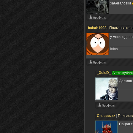
забегаловки
babah1998
|
Пользовател
у меня одног
lotos
_XoloD_
Автор публик
Должна 
Cheeeezzz
|
Пользов
Пацан т