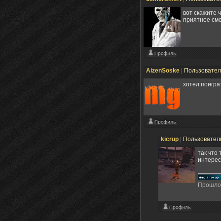
вот скажите 
приятнее смо
AizenSoske
|
Пользовате
хотел поиграт
kicrup
|
Пользовател
так что
интерес
Прошло