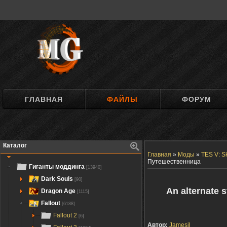
ГЛАВНАЯ
ФАЙЛЫ
ФОРУМ
Каталог
Главная
»
Моды
»
TES V: S
Путешественница
Гиганты моддинга
[13940]
Dark Souls
[90]
An alternate 
Dragon Age
[1115]
Fallout
[6188]
Fallout 2
[6]
Автор:
Jamesil