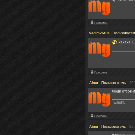
vadim26rus
|
Пользовате
хахаха. Ё
Ainur
|
Пользователь
| 29
Люди отзовит
Twilight.
Ainur
|
Пользователь
| 29
А после доп