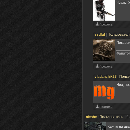
Чувак.. 
ssdfaf
|
Пользовател
Покрас
Фанатом
vladanchik27
|
Польз
Неа, пра
nicshe
|
Пользователь
| 9
Как-то на ав