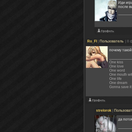
Иди игр
после в
Ro_Fl
|
Пользователь
| 8 
почему такой
One kiss
One love
One word
One mouth wit
One life
One dream
Gonna save it 
strelorok
|
Пользова
да пот