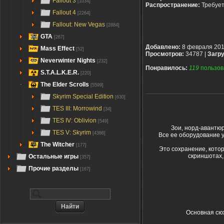
Fallout 3
[1034]
Распространение:
Требуе
Fallout 4
[2264]
Fallout: New Vegas
[2884]
GTA
[267]
Добавлено:
8 февраля 20
Mass Effect
[52]
Просмотров:
34787 |
Загру
Neverwinter Nights
[232]
Понравилось:
119
пользов
S.T.A.L.K.E.R.
[220]
The Elder Scrolls
[5599]
Skyrim Special Edition
[630]
TES III: Morrowind
[34]
TES IV: Oblivion
[549]
Зои, норд-авантюр
TES V: Skyrim
[4386]
Все ее оборудование 
The Witcher
[177]
Это сохранение, котор
скриншотах,
Остальные игры
[357]
Прочие разделы
[167]
Основная сюж