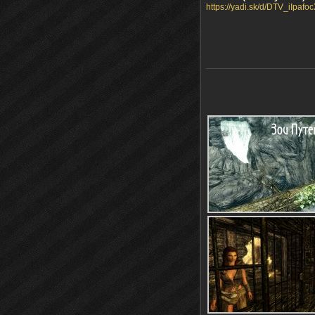
https://yadi.sk/d/DTV_iIpafo