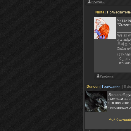
Niirta
|
Пользовател
Читайте
"Основн
We all wi
우리는 
మేము అన్
เราทุกค
Это как 
Duncun
|
Гражданин
| 8 ф
Все ее обор
высоким чин
это называет
чиновникам 
Мой будущий