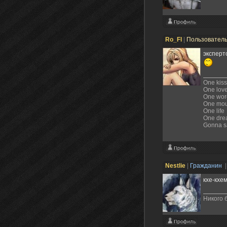
Ro_Fl
|
Пользовател
эксперт
One kiss
One lov
One wor
One mout
One life
One dr
Gonna sa
Nestlie
|
Гражданин
|
кхе-кхе
Никого 