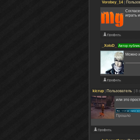
Vorobey_14
|
Пользо
Согласе
играть и
_XoloD_
Автор публик
Можно и
kicrup
|
Пользователь
| 8
или это прос
Прошло