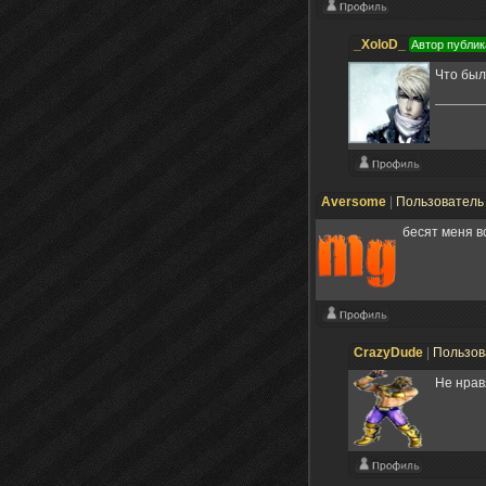
_XoloD_
Автор публик
Что был
Aversome
|
Пользовател
бесят меня в
CrazyDude
|
Пользов
Не нрав