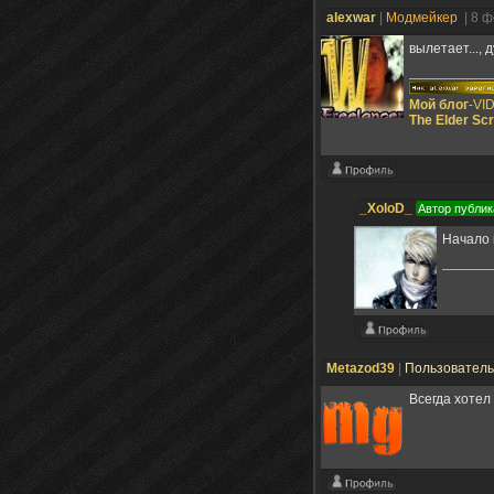
alexwar
|
Модмейкер
| 8 
вылетает..., 
Мой блог
-VI
The Elder Scr
_XoloD_
Автор публик
Начало 
Metazod39
|
Пользовател
Всегда хотел