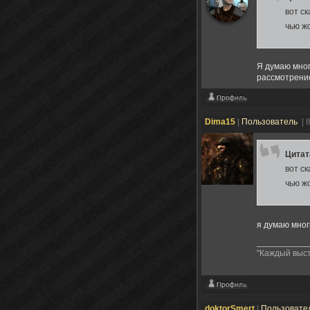
вот с
чью ж
Я думаю мног
рассмотрение
Dima15
|
Пользователь
| 
Цита
вот с
чью ж
я думаю мног
"Каждый выст
doktorSmert
|
Пользовате