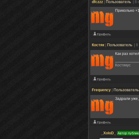
dfczzz
|
Пользователь
| 8
Прикольно +
Костяк
|
Пользователь
| 8
Как раз хотел
Костякус
Frequency
|
Пользовател
Задрали уже,
_XoloD_
Автор публик