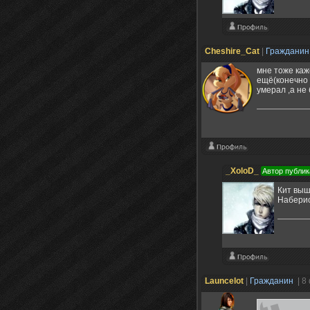
Cheshire_Cat
|
Граждани
мне тоже каж
ещё(конечно 
умерал ,а не 
_XoloD_
Автор публик
Кит выш
Наберис
Launcelot
|
Гражданин
| 8