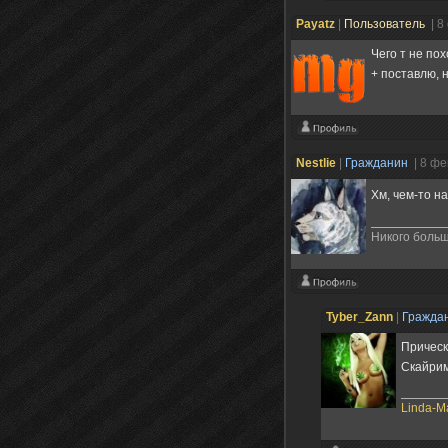
Payatz
|
Пользователь
| 8
Чего т не по
+ поставлю, 
Nestlie
|
Гражданин
| 8 ф
Хм, чем-то н
Никого больш
Tyber_Zann
|
Гражда
Причес
Скайри
Linda-М