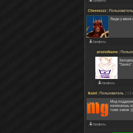
Cheeeezzz
|
Пользовател
Люди у меня 
prostoName
|
Пользо
Заходиш
"Saves".
IkainI
|
Пользователь
| 13
Мод поддержи
начинаешь за
тоже зэком :))