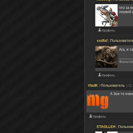
что за 
первой 
ssdfaf
|
Пользовател
Ага, я т
Фанатом
VladK
|
Пользователь
| 1
А Зоя то оче
ETAGLLEH
|
Пользов