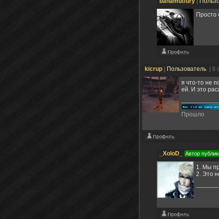
bahamutfury
|
Польз
Просто 
kicrup
|
Пользователь
| 8
я что-то не 
ей. И это рас
Прошло
_XoloD_
Автор публик
1. Мы п
2. Это 