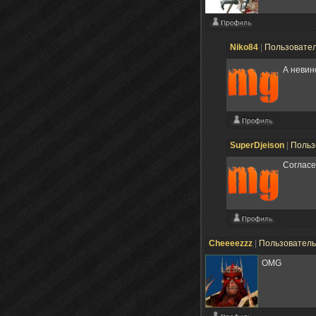
Niko84
|
Пользовате
А невин
SuperDjeison
|
Польз
Согласе
Cheeeezzz
|
Пользовател
OMG