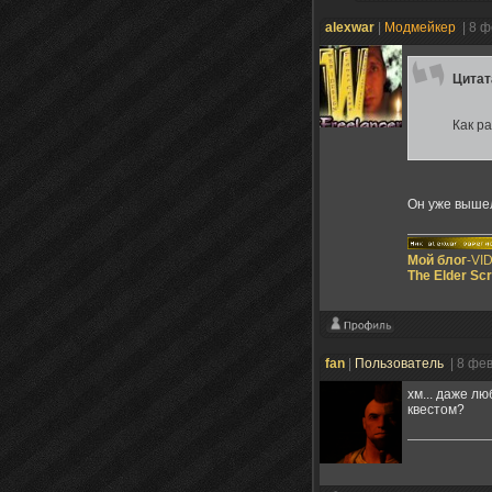
alexwar
|
Модмейкер
| 8 
Цита
Как ра
Он уже вышел
Мой блог
-VI
The Elder Scr
fan
|
Пользователь
| 8 фе
хм... даже л
квестом?