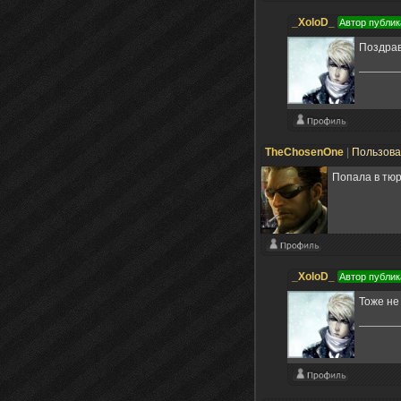
_XoloD_
Автор публик
Поздрав
TheChosenOne
|
Пользов
Попала в тюр
_XoloD_
Автор публик
Тоже не