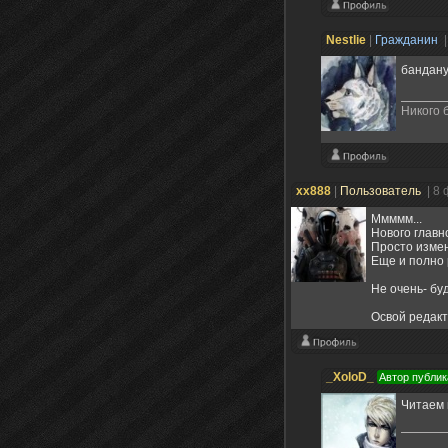
Nestlie
|
Гражданин
|
бандану
Никого 
xx888
|
Пользователь
| 8
Ммммм...
Нового главно
Просто измен
Еще и полно 
Не очень- бу
Освой редакт
_XoloD_
Автор публик
Читаем 