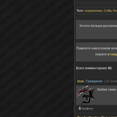
Теги:
сохранение
,
Сейв
,
Но
Хотите больше русскояз
Помогите нам в поиске кач
пишите
в тем
Всего комментариев
:
81
tsus
|
Гражданин
| 30 янв
Люблю такие