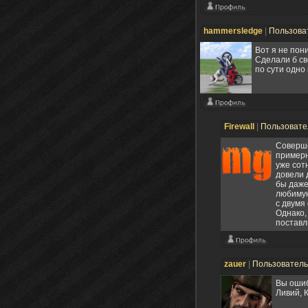
hammersledge
|
Пользова
Вот я не пон
Сделали б св
по сути одно 
Firewall
|
Пользоват
Соверше
примерн
уже сот
довели 
бы даже
любимую
с двумя
Однако,
поставл
zauer
|
Пользовател
Вы ошиб
Ливий, 