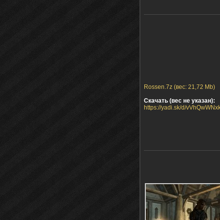
Rossen.7z (вес: 21,72 Mb)
Скачать (вес не указан):
https://yadi.sk/d/vVhQwWN