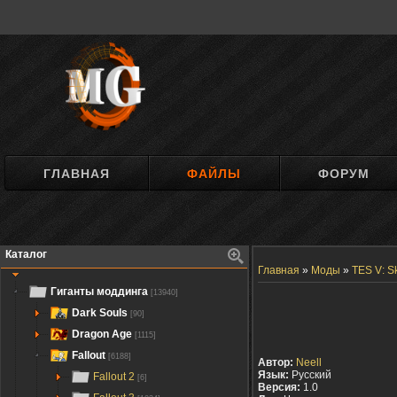
ГЛАВНАЯ
ФАЙЛЫ
ФОРУМ
Каталог
Главная
»
Моды
»
TES V: S
Гиганты моддинга
[13940]
Dark Souls
[90]
Dragon Age
[1115]
Fallout
[6188]
Автор:
Neell
Язык:
Русский
Fallout 2
[6]
Версия:
1.0