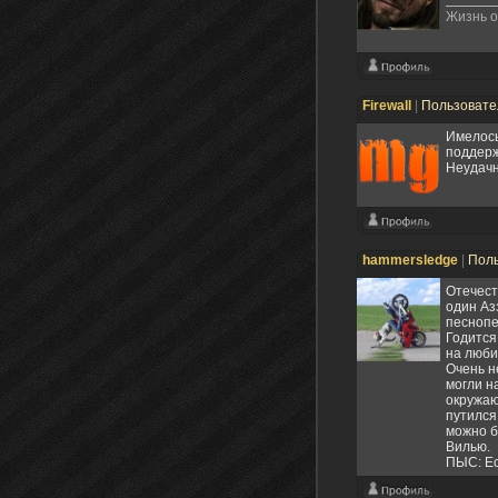
Жизнь о
Firewall
|
Пользоват
Имелось
поддерж
Неудачн
hammersledge
|
Пол
Отечест
один Аз
песнопе
Годится
на люби
Очень н
могли н
окружаю
путился
можно б
Вилью. 
ПЫС: Ес