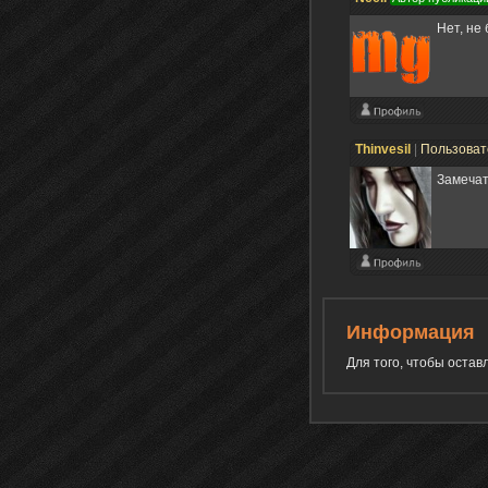
Нет, не
Thinvesil
|
Пользова
Замечат
Информация
Для того, чтобы оста