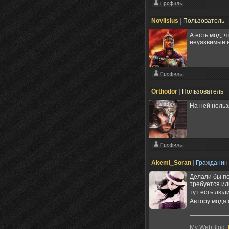
Novlisius
|
Пользователь
А есть мод, 
неуязвимые и
Orthodor
|
Пользователь
|
На ней нельз
Akemi_Soran
|
Граждани
Делали бы по
требуется ил
тут есть люд
Автору мода 
My WebBlog: