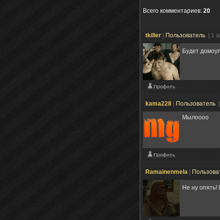
Всего комментариев
:
20
tkiller
|
Пользователь
| 1 
Будет домоу
kama228
|
Пользователь
Мылоооо
Ramainenmela
|
Пользова
Не ну опять!