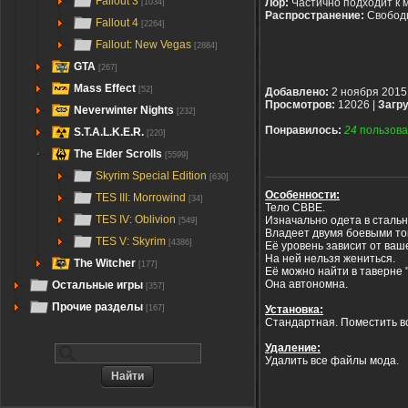
Fallout 3
Лор:
Частично подходит к 
[1034]
Распространение:
Свобод
Fallout 4
[2264]
Fallout: New Vegas
[2884]
GTA
[267]
Mass Effect
[52]
Добавлено:
2 ноября 2015
Просмотров:
12026 |
Загру
Neverwinter Nights
[232]
Понравилось:
24
пользова
S.T.A.L.K.E.R.
[220]
The Elder Scrolls
[5599]
Skyrim Special Edition
[630]
Особенности:
TES III: Morrowind
[34]
Тело CBBE.
TES IV: Oblivion
Изначально одета в сталь
[549]
Владеет двумя боевыми то
TES V: Skyrim
[4386]
Её уровень зависит от ваше
На ней нельзя жениться.
The Witcher
[177]
Её можно найти в таверне 
Она автономна.
Остальные игры
[357]
Прочие разделы
[167]
Установка:
Стандартная. Поместить вс
Удаление:
Удалить все файлы мода.