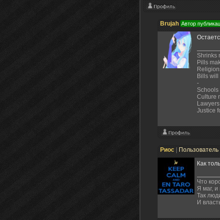
Brujah
Автор публика
Остаетс
Shrinks
Pills ma
Religions
Bills wil
-
Schools
Culture
Lawyers 
Justice 
Риос
|
Пользователь
Как толь
Что кор
Я маг, 
Так люд
И власт