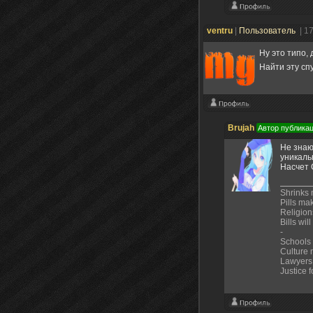
ventru
|
Пользователь
| 1
Ну это типо,
Найти эту сп
Brujah
Автор публика
Не знаю
уникаль
Насчет 
Shrinks
Pills ma
Religions
Bills wil
-
Schools
Culture
Lawyers 
Justice 