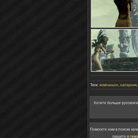
Теги:
компаньон
,
напарник
Хотите больше русскояз
Помогите нам в поиске кач
пишите
в тем