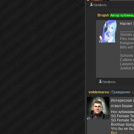
Brujah
Автор публика
Насчет 
Shrinks
Pills ma
Religions
Bills wil
-
Schools
Culture
Lawyers 
Justice 
voldemarsu
|
Гражданин
|
Интересная з
отвал башки
Нос кубиками
SG Female Te
SG Female Te
Вообще бред.
Что бы не бы
Вот