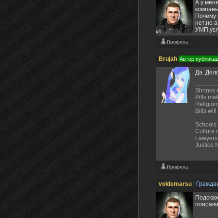
А у мен
компань
Почему
нет,но 
УМП,усл
Brujah
Автор публика
Да. Дело
Shrinks
Pills ma
Religions
Bills wil
-
Schools
Culture
Lawyers 
Justice 
voldemarsu
|
Гражда
Подскаж
понрави