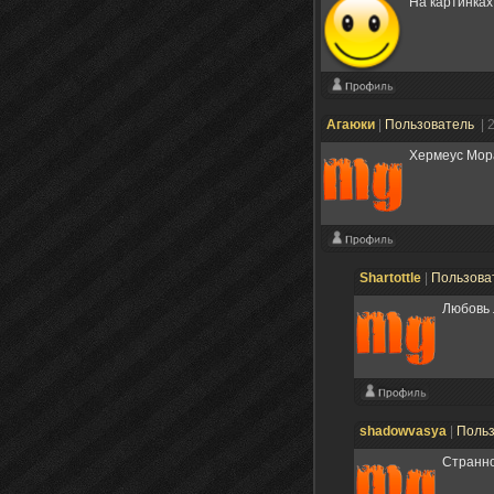
На картинках
Агаюки
|
Пользователь
| 
Хермеус Мор
Shartottle
|
Пользова
Любовь 
shadowvasya
|
Поль
Cтранно