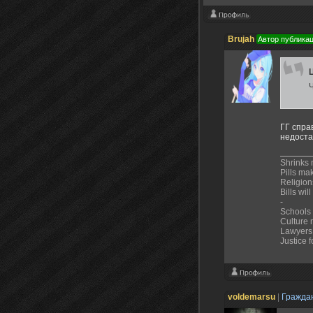
Brujah
Автор публика
ГГ спра
недостат
Shrinks
Pills ma
Religions
Bills wil
-
Schools
Culture
Lawyers 
Justice 
voldemarsu
|
Гражда