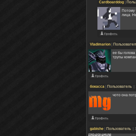
Cardboarddog
|
Поль
Потому 
лица. Н
Vladimarion
|
Пользовате
ее бы голова
трупы компан
бокасса
|
Пользователь
|
чото она пот
gabishe
|
Пользователь
| 