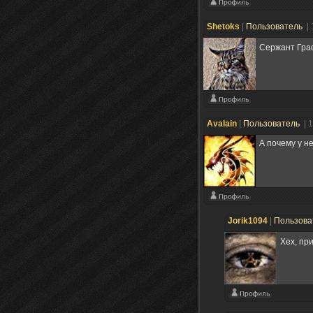
Shetoks
|
Пользователь
|
Сержант Гра
Avalain
|
Пользователь
| 
А почему у н
Jorik1094
|
Пользова
Хех, пр