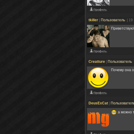
tkiller
|
Пользователь
| 19
Приветствую!
Creatture
|
Пользователь
Почему она о
DeusExCat
|
Пользовател
а можно т