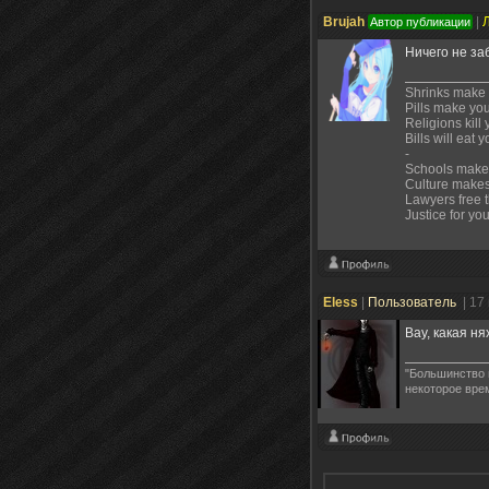
Brujah
|
Автор публикации
Ничего не за
Shrinks make
Pills make yo
Religions kill 
Bills will eat 
-
Schools make
Culture make
Lawyers free 
Justice for yo
Eless
|
Пользователь
| 17
Вау, какая ня
"Большинство 
некоторое врем