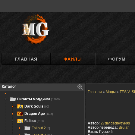
ГЛАВНАЯ
ФАЙЛЫ
ФОРУМ
Каталог
Главная
»
Моды
»
TES V: S
Гиганты моддинга
[13940]
Dark Souls
[90]
Dragon Age
[1115]
Fallout
[6188]
Автор:
27dividedbythe9s
Автор перевода:
Brujah
Fallout 2
[6]
Язык:
Русский