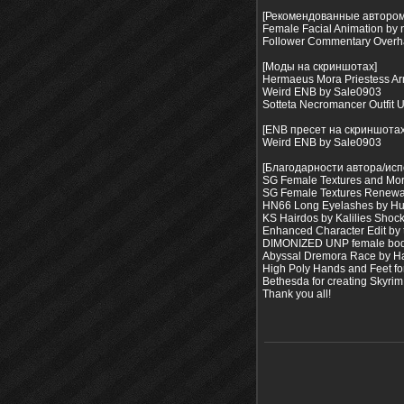
[Рекомендованные автором
Female Facial Animation by
Follower Commentary Overha
[Моды на скриншотах]
Hermaeus Mora Priestess A
Weird ENB by Sale0903
Sotteta Necromancer Outfit 
[ENB пресет на скриншотах
Weird ENB by Sale0903
[Благодарности автора/ис
SG Female Textures and Mo
SG Female Textures Renewa
HN66 Long Eyelashes by H
KS Hairdos by Kalilies Shoc
Enhanced Character Edit by 
DIMONIZED UNP female bo
Abyssal Dremora Race by Ha
High Poly Hands and Feet fo
Bethesda for creating Skyrim
Thank you all!