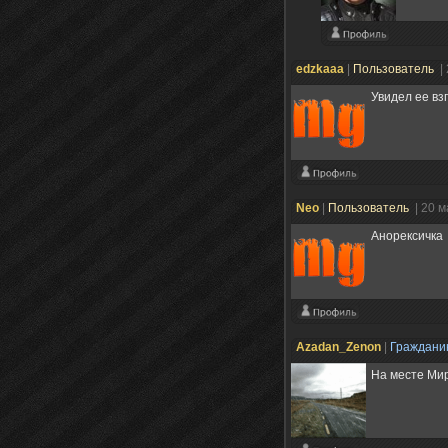
edzkaaa
|
Пользователь
|
Увидел ее вз
Nеo
|
Пользователь
| 20 
Анорексичка
Azadan_Zenon
|
Граждан
На месте Мира