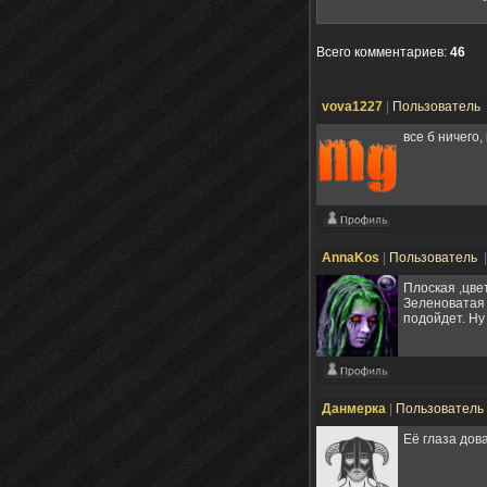
Всего комментариев
:
46
vova1227
|
Пользователь
все б ничего,
AnnaKos
|
Пользователь
Плоская ,цве
Зеленоватая 
подойдет. Ну
Данмерка
|
Пользователь
Её глаза дов