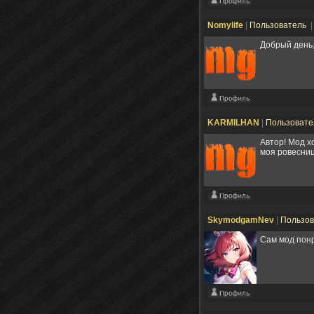
Nomylife
|
Пользователь
|
Добрый день,
KARMILHAN
|
Пользоват
Автор! Мод х
моя ровесниц
SkymodgamNev
|
Пользо
Сам мод понра