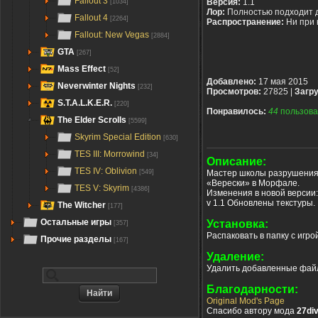
Fallout 3
Версия:
1.1
[1034]
Лор:
Полностью подходит 
Fallout 4
[2264]
Распространение:
Ни при 
Fallout: New Vegas
[2884]
GTA
[267]
Mass Effect
[52]
Добавлено:
17 мая 2015
Neverwinter Nights
[232]
Просмотров:
27825 |
Загру
S.T.A.L.K.E.R.
[220]
Понравилось:
44
пользова
The Elder Scrolls
[5599]
Skyrim Special Edition
[630]
TES III: Morrowind
[34]
Описание:
TES IV: Oblivion
Мастер школы разрушения.
[549]
«Верески» в Морфале.
TES V: Skyrim
[4386]
Изменения в новой версии:
v 1.1 Обновлены текстуры.
The Witcher
[177]
Остальные игры
Установка:
[357]
Распаковать в папку с игро
Прочие разделы
[167]
Удаление:
Удалить добавленные фай
Благодарности:
Original Mod's Page
Спасибо автору мода
27di