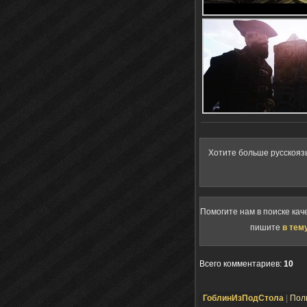
Хотите больше русскояз
Помогите нам в поиске кач
пишите
в тем
Всего комментариев
:
10
ГоблинИзПодСтола
|
Пол