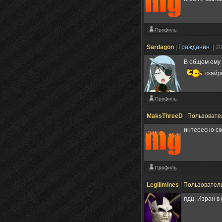
Sardagon
|
Гражданин
| 2
В общем ему
скайр
MaksThreeD
|
Пользовате
интересно ск
Legilimines
|
Пользовател
пдц, Изран в