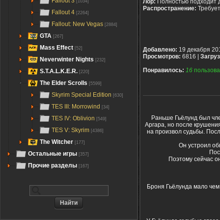
Fallout 3
Лор:
Полностью подходит 
[1034]
Распространение:
Требуе
Fallout 4
[2264]
Fallout: New Vegas
[2884]
GTA
[267]
Mass Effect
[52]
Добавлено:
19 декабря 20
Просмотров:
6816 |
Загруз
Neverwinter Nights
[232]
Понравилось:
16
пользова
S.T.A.L.K.E.R.
[220]
The Elder Scrolls
[5599]
Skyrim Special Edition
[630]
TES III: Morrowind
[34]
Раньше Гьёлунд был чле
TES IV: Oblivion
[549]
Аргара, но после крушени
TES V: Skyrim
на произвол судьбы. Посл
[4386]
The Witcher
[177]
Он устроил об
Пос
Остальные игры
[357]
Поэтому сейчас о
Прочие разделы
[167]
Броня Гьёлунда мало чем 