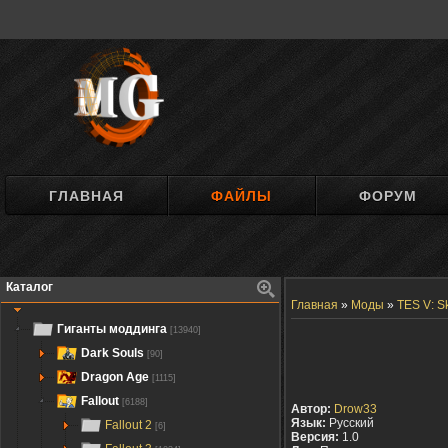
ГЛАВНАЯ
ФАЙЛЫ
ФОРУМ
Каталог
Главная
»
Моды
»
TES V: S
Гиганты моддинга
[13940]
Dark Souls
[90]
Dragon Age
[1115]
Fallout
[6188]
Автор:
Drow33
Язык:
Русский
Fallout 2
[6]
Версия:
1.0