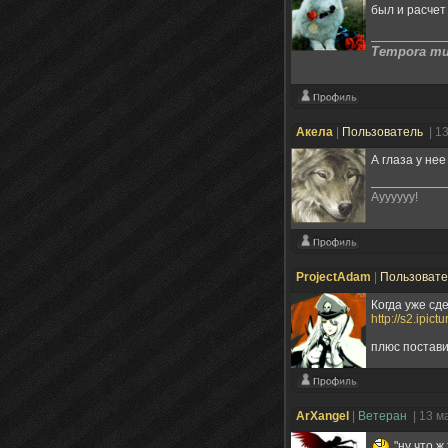
был и расче
Tempora mut
Акела
|
Пользователь
| 1
А глаза у нее
Ауууууу!
ProjectAdam
|
Пользоват
Когда уже сд
http://s2.ipi
плюс постави
ArXangel
|
Ветеран
| 13 м
"ну что ж