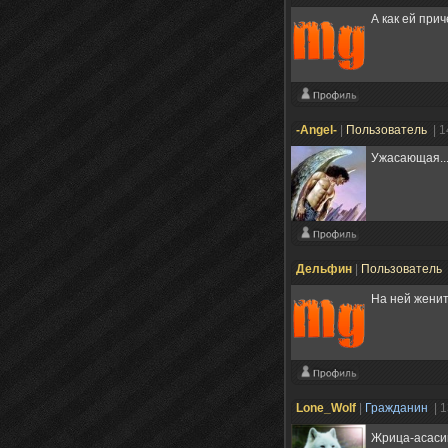
А как ей прич
-Angel-
|
Пользователь
| 
Ужасающая...
Дельфин
|
Пользователь
На ней жени
Lone_Wolf
|
Гражданин
| 
Жрица-асас