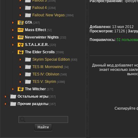
Fallout 3
Распространение:
Требуе
[1034]
Fallout 4
[2264]
Fallout: New Vegas
[2884]
GTA
[267]
Добавлено:
13 мая 2012
Mass Effect
[52]
Просмотров:
17126 |
Загру
Neverwinter Nights
[232]
Понравилось:
51
пользова
S.T.A.L.K.E.R.
[220]
The Elder Scrolls
[5599]
Skyrim Special Edition
[630]
Данный мод добавляет но
TES III: Morrowind
[34]
знает несколько закл
вынос
TES IV: Oblivion
[549]
TES V: Skyrim
[4386]
The Witcher
[177]
Остальные игры
[357]
Прочие разделы
[167]
Скопируйте ф