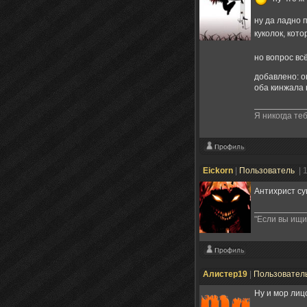
ну да ладно 
куколок, кот
но вопрос вс
добавлено: о
оба кинжала 
Я никогда теб
Eickorn
|
Пользователь
| 
Антихрист с
"Если вы ищи
Алистер19
|
Пользовател
Ну и мор лицо