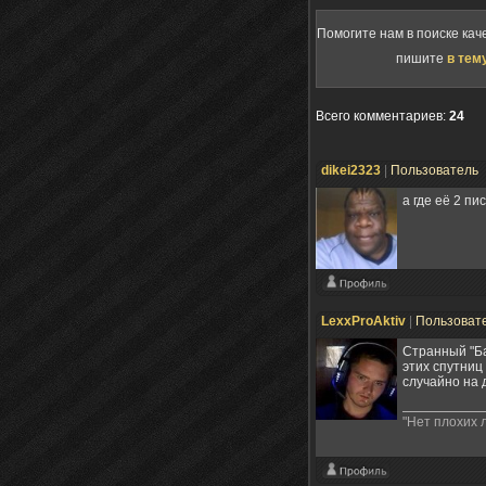
Помогите нам в поиске кач
пишите
в тем
Всего комментариев
:
24
dikei2323
|
Пользователь
а где её 2 пи
LexxProAktiv
|
Пользоват
Странный "Ба
этих спутниц
случайно на 
"Нет плохих 