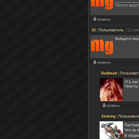
Тем кто виде
DI
|
Пользователь
| 13 ма
Вобщето она 
Radhead
|
Пользова
УГу, па
Присты 
Xedving
|
Пользоват
Пастырь
Что за 
В общем