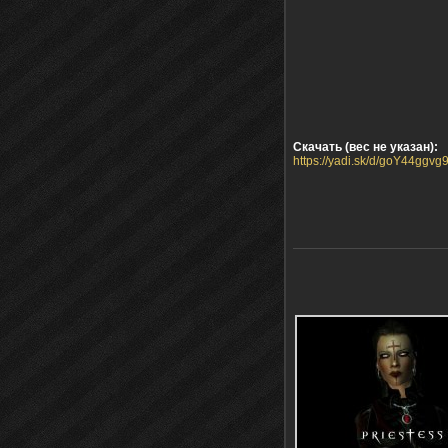
Скачать (вес не указан):
https://yadi.sk/d/goY44ggv