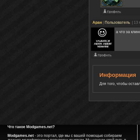
Аран
|
Пользователь
| 13
а что за клин
Информация
Для того, чтобы оста
Что такое Modgames.net?
Modgames.net
- это портал, где мы с вашей помощью собираем
лучшие модификации к популярным играм. Мы начали свой путь в