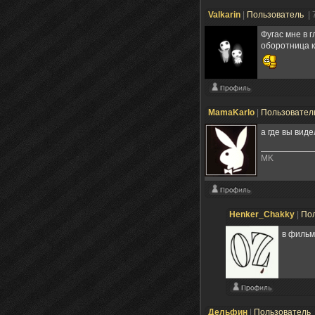
Valkarin
|
Пользователь
| 
Фугас мне в 
оборотница к
MamaKarlo
|
Пользовател
а где вы виде
MK
Henker_Chakky
|
По
в фильм
Дельфин
|
Пользователь