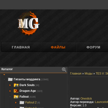
ГЛАВНАЯ
ФАЙЛЫ
ФОРУМ
Каталог
Главная
»
Моды
»
TES V: S
Гиганты моддинга
[13940]
Dark Souls
[90]
Dragon Age
[1115]
Fallout
[6188]
Автор:
Onestick
Автор перевода:
Launcelot
Fallout 2
[6]
Версия:
1.0