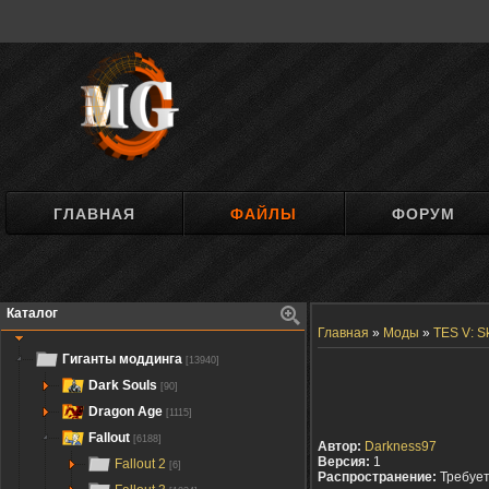
ГЛАВНАЯ
ФАЙЛЫ
ФОРУМ
Каталог
Главная
»
Моды
»
TES V: S
Гиганты моддинга
[13940]
Dark Souls
[90]
Dragon Age
[1115]
Fallout
[6188]
Автор:
Darkness97
Версия:
1
Fallout 2
[6]
Распространение:
Требуе