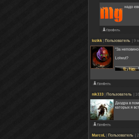
надо ев
lozikk
|
Пользователь
| 9 
"За неповино
Lolwut?
nik333
|
Пользователь
| 1
Даэдра в пом
каторых я вс
MarcoL
|
Пользователь
| 