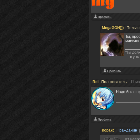
MegaGON)))
|
Пользо
Ты, про
миссию
"Ты дол
— в уго
Rei
|
Пользователь
| 11 м
Надо было пр
Коракс
|
Гражданин
из назв