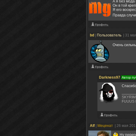
А я без мода
Он в той кре
Я его воскре
Правда случи
bd
|
Пользователь
| 31 ма
Очень сильны
Darkness97
Автор пу
Спасиб
SKYRIM
FUUUS 
Alf
|
Меценат
| 26 мая 20
Ну перег