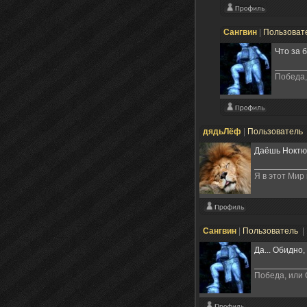
Сангвин
|
Пользоват
Что за 
Победа,
дядьЛёф
|
Пользователь
Даёшь Ноктюр
Я в этот Мир
Сангвин
|
Пользователь
|
Да... Обидно
Победа, или 