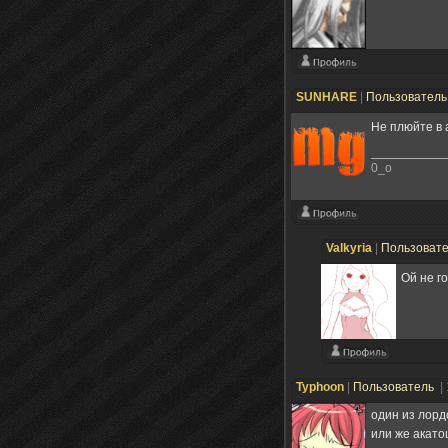
SUNHARE
|
Пользовател
Не плюйте в 
0_о
Valkyria
|
Пользоват
Ой не г
Typhoon
|
Пользователь
|
один из лорд
или же акато