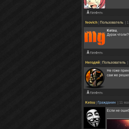
feovich
|
Пользователь
| 
Ketsu
,
Дурак чтоли
Негодяй
|
Пользователь
|
Не гоже прин
сам же реши
Ketsu
|
Гражданин
| 11 ма
Если не ошиб