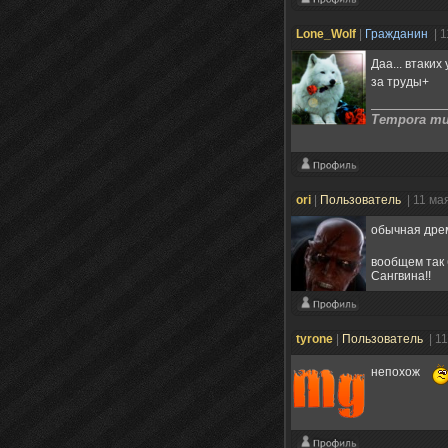
Lone_Wolf
|
Гражданин
| 
Даа... втаки
за труды+
Tempora mut
ori
|
Пользователь
| 11 ма
обычная дре
вообщем так 
Сангвина!!
tyrone
|
Пользователь
| 1
непохож