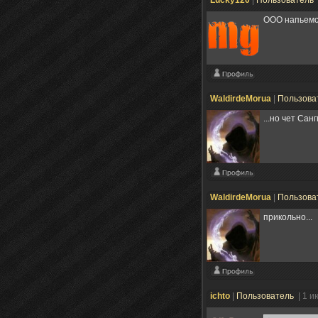
ООО напьемся
WaldirdeMorua
|
Пользова
...но чет Сан
WaldirdeMorua
|
Пользова
прикольно...
ichto
|
Пользователь
| 1 и