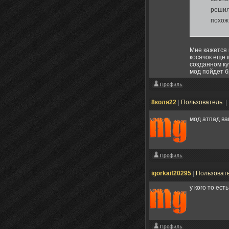
решил
похож
Мне кажется 
косячок еще 
созданном ку
мод пойдет б
8коля22
|
Пользователь
|
мод атпад в
igorkaif20295
|
Пользоват
у кого то ест