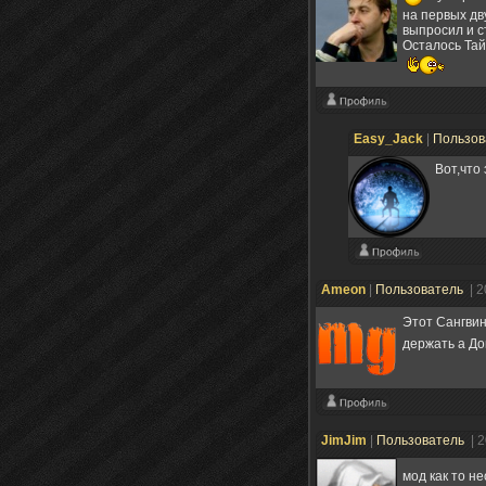
на первых дв
выпросил и ст
Осталось Тай
Easy_Jack
|
Пользов
Вот,что
Ameon
|
Пользователь
| 
Этот Сангвин
держать а Д
JimJim
|
Пользователь
| 
мод как то н