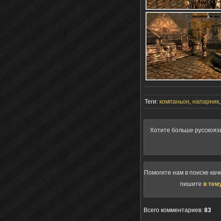
Теги:
компаньон
,
напарник
Хотите больше русскояз
Помогите нам в поиске кач
пишите
в тем
Всего комментариев
:
83