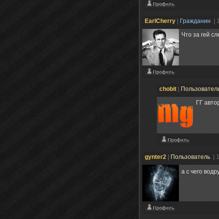
EarlCherry
|
Гражданин
| 
Что за гей с
chobit
|
Пользовател
ГГ авто
gynter2
|
Пользователь
| 
а с чего водр