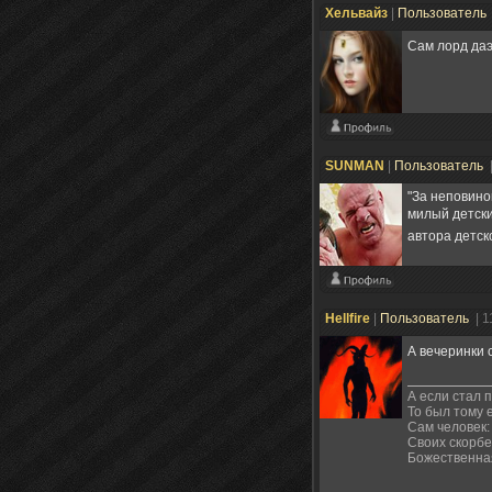
Хельвайз
|
Пользователь
Сам лорд даэ
SUNMAN
|
Пользователь
"За неповино
милый детск
автора детс
Hellfire
|
Пользователь
| 
А вечеринки 
А если стал 
То был тому 
Сам человек:
Своих скорбе
Божественна