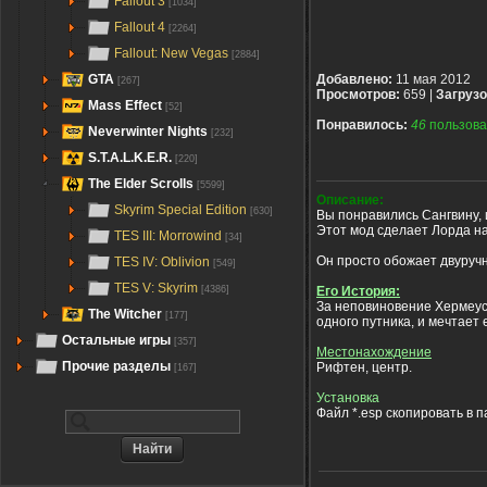
Fallout 3
[1034]
Fallout 4
[2264]
Fallout: New Vegas
[2884]
GTA
Добавлено:
11 мая 2012
[267]
Просмотров:
659 |
Загрузо
Mass Effect
[52]
Понравилось:
46
пользова
Neverwinter Nights
[232]
S.T.A.L.K.E.R.
[220]
The Elder Scrolls
[5599]
Описание:
Skyrim Special Edition
[630]
Вы понравились Сангвину, 
Этот мод сделает Лорда н
TES III: Morrowind
[34]
Он просто обожает двуручн
TES IV: Oblivion
[549]
TES V: Skyrim
Его История:
[4386]
За неповиновение Хермеусу
The Witcher
[177]
одного путника, и мечтает 
Остальные игры
[357]
Местонахождение
Прочие разделы
Рифтен, центр.
[167]
Установка
Файл *.esp скопировать в п