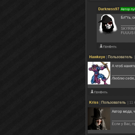
Darkness97
Автор пу
Бл*ть, 
SKYRIM
FUUUS 
Hawkeye
|
Пользователь
А чтоб нанят
Люблю себя..
Kriss
|
Пользователь
| 11
Автор мода, 
Если у Вас, 