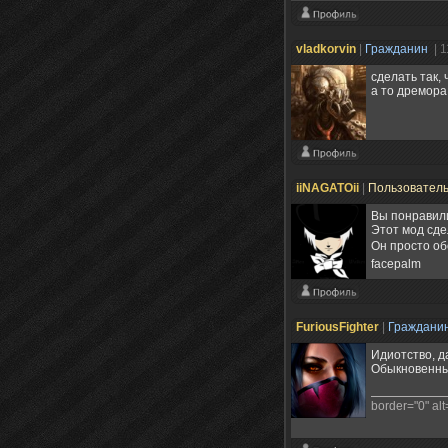
vladkorvin
|
Гражданин
| 
сделать так,
а то дремора 
iiNAGATOii
|
Пользовател
Вы понравили
Этот мод сде
Он просто об
facepalm
FuriousFighter
|
Граждани
Идиотство, да
Обыкновенный
border="0" alt=