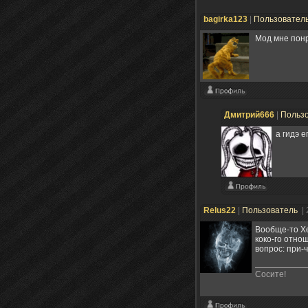
bagirka123
|
Пользовател
Мод мне понр
Дмитрий666
|
Польз
а гидэ е
Relus22
|
Пользователь
|
Вообще-то Хе
коко-го отно
вопрос: при-
Сосите!