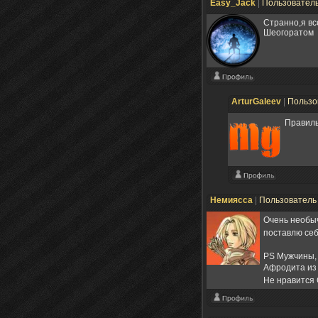
Easy_Jack
|
Пользовател
Странно,я вс
Шеогоратом
ArturGaleev
|
Пользо
Правил
Немиясса
|
Пользовател
Очень необыч
поставлю се
PS Мужчины, 
Афродита из 
Не нравится 