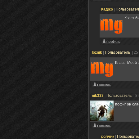
Каджо
|
Пользовате
Квест б
loznik
|
Пользователь
| 25
Класс! Моей
nik333
|
Пользователь
| 8
пофиг он сла
ролчик
|
Пользовате