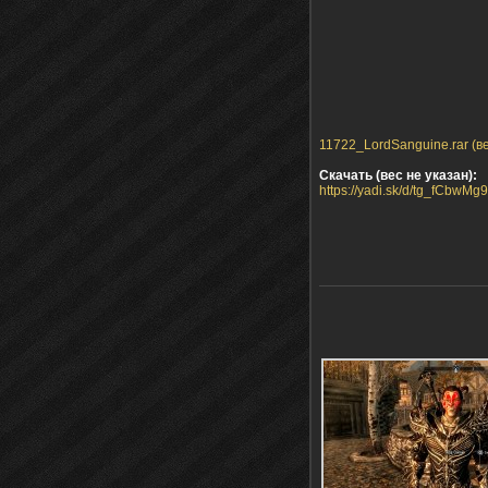
11722_LordSanguine.rar (ве
Скачать (вес не указан):
https://yadi.sk/d/tg_fCbwM