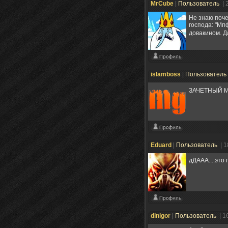
MrCube
|
Пользователь
| 
Не знаю поче
господа: "Мп
довакином. Д
islamboss
|
Пользователь
ЗАЧЕТНЫЙ 
Eduard
|
Пользователь
| 
дДААА....это 
dinigor
|
Пользователь
| 1