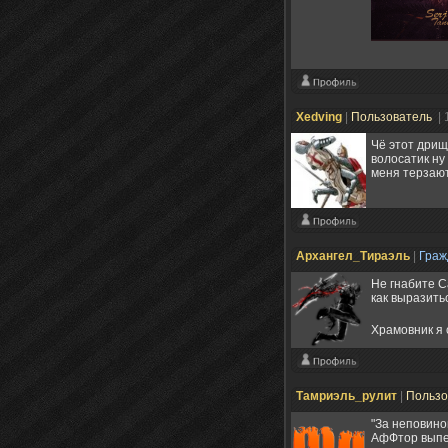
Xedving
|
Пользователь
| 
Чё этот дрищ
волосатик ну
меня терзают
Архангел_Тираэль
|
Гра
Не гнабите С
как выразить
Храмовник я 
Тамриэль_рулит
|
Пользо
"За неповино
АфФтор выпей