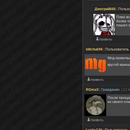
Дмитрий666
|
Польз
Плюс вс
более ч
пошел з
bilichuk96
|
Пользователь
Мод прикольн
крутой кане
RGmaX
|
Гражданин
| 12 
После прощан
из своего пл
Lucky120
|
Пользователь