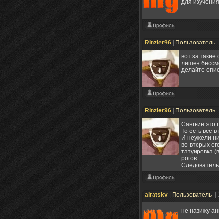
для изучени
Rinzler96
|
Пользователь
вот за такие
лишен бессме
делайте опис
Rinzler96
|
Пользователь
Сангвин это 
То есть все 
И неужели ни
во-вторых его
татуировка (в
рогов.
Следовательн
airatsky
|
Пользователь
|
не навижу ан