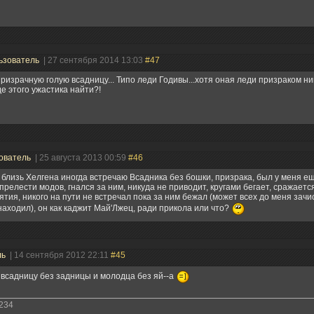
ьзователь
| 27 сентября 2014 13:03
#47
ризрачную голую всадницу... Типо леди Годивы...хотя оная леди призраком ник
де этого ужастика найти?!
ователь
| 25 августа 2013 00:59
#46
близь Хелгена иногда встречаю Всадника без бошки, призрака, был у меня ещё
прелести модов, гнался за ним, никуда не приводит, кругами бегает, сражается
ятия, никого на пути не встречал пока за ним бежал (может всех до меня зачи
находил), он как каджит Май'Лжец, ради прикола или что?
ль
| 14 сентября 2012 22:11
#45
всадницу без задницы и молодца без яй--а
234