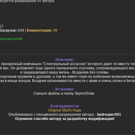
ебуется разрешение от автора
12
Загрузок:
848 |
Комментарии:
49
льзователям
Описание:
 призрачный компаньон "Спектральный ассассин" которого дают по квесту тем
ля вас. Он добавляет еще одного призрачного спутника, сопровождающего вас
и защищающего вашу жизнь - Всадника без головы.
норучным оружием и дуалами, а так же имеет перк на избегание всевозможны
ак в конце концов. Всадник прокачивается вместе с вами и очень силен в битв
Установка:
Скиньте файлы в папку Skyrim/Data
Благодарности:
Original Mod's Page
Опубликовано с письменного разрешения автора -
badreaper001
Огромное спасибо автору за разработку модификации!