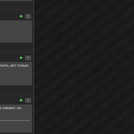
0
0
нить, вот только
0
е говорит, не