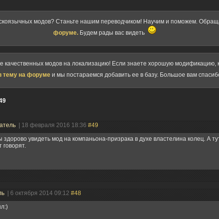
скоязычных модов? Станьте нашим переводчиком! Научим и поможем. Обра
форуме.
Будем рады вас видеть
ке качественных модов на локализацию! Если знаете хорошую модификацию, к
в тему на форуме
и мы постараемся добавить ее в базу. Большое вам спасиб
49
атель
| 18 февраля 2016 18:36
#49
 здорово увидеть мод на компаньона-призрака в духе властелина колец. А тут
 говорят.
ль
| 6 октября 2014 09:12
#48
л:)