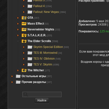
Fallout 3
Распространение:
Тр
[1034]
Fallout 4
[2264]
Fallout: New Vegas
[2884]
GTA
[267]
Добавлено:
5 мая 20
Mass Effect
[52]
Просмотров:
24308 |
Neverwinter Nights
[232]
Понравилось:
125
по
S.T.A.L.K.E.R.
[220]
The Elder Scrolls
[5599]
Skyrim Special Edition
[630]
Если вам понравился
TES III: Morrowind
[34]
этот мод д
TES IV: Oblivion
[549]
Всадник хорош с од
TES V: Skyrim
призр
[4386]
The Witcher
[177]
Остальные игры
[357]
Прочие разделы
[167]