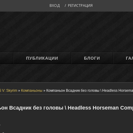
ВХОД
/
РЕГИСТРАЦИЯ
М
ПУБЛИКАЦИИ
БЛОГИ
ГА
 V: Skyrim
»
Компаньоны
»
Компаньон Всадник без головы \ Headless Horsem
он Всадник без головы \ Headless Horseman Com
y