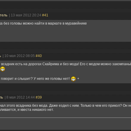
тель
| 13 мая 2012 20:24
#41
а без головы можно найти в маркате в муравейнике
ь
| 10 мая 2012 08:05
#40
т всадник есть на дорогах Скайрима и без мода! Его с модом можно закомпаньё
н говорит и слышит? У него же головы нет!
+
ль
| 8 мая 2012 14:44
#39
чал этого всадника без мода. Даже ездил с ним. Только в чем его прикол? Он н
ливается, и квеста никакого нет.