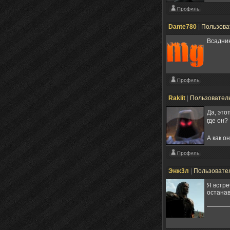
Dante780
|
Пользова
Всадник
Raklit
|
Пользовател
Да, это
где он?
А как о
Энж3л
|
Пользовате
Я встре
останав