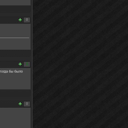
0
1
тогда бы было
0