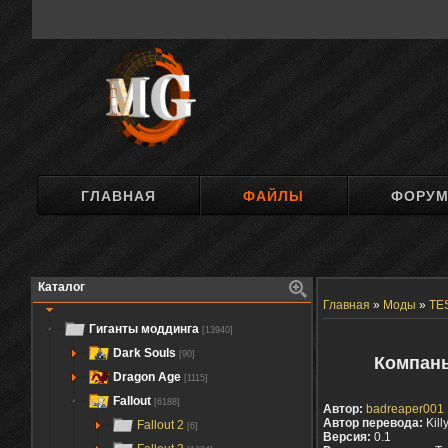
ГЛАВНАЯ
ФАЙЛЫ
ФОРУ
Каталог
Главная
»
Моды
»
TES
Гиганты моддинга
[13940]
Dark Souls
[90]
Компань
Dragon Age
[1115]
Fallout
[6188]
Автор:
badreaper001
Автор перевода:
Kill
Fallout 2
[6]
Версия:
0.1