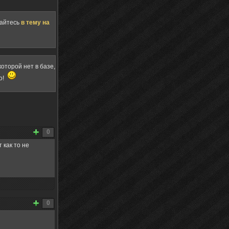
щайтесь
в тему на
оторой нет в базе,
о!
0
 как то не
0