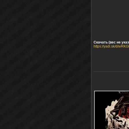
Скачать (вес не указ
https://yadi.sk/d/wRK