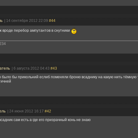
ль
| 14 сентября 2012 22:09
#44
уж вроде перебор ампутантов в снутники
234
атель
| 6 августа 2012 04:43
#43
о было бы прикольний еслиб поменяли броню всаднику на какую нить тёмную 
тичней
ель
| 24 июня 2012 16:17
#42
всадник сам есть а где его призрачный конь не знаю