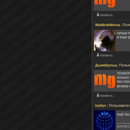
WaldirdeMorua
|
Пол
лучше п
и еще г
ДыняШульц
|
Польз
ТОЧНО! 
познал 
без пон
волков 
kyklyx
|
Пользовате
ещё бы 
qwerty1