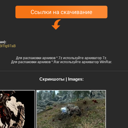
ан):
GBlTlg97aB
Для распаковки архивов *.7z используйте архиватор 7z.
Для распаковки архивов *.Rar используйте архиватор WinRar.
Скриншоты | Images: