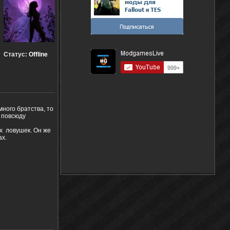
Статус:
Offline
ного братства, то
 повсюду
х ловушек. Он же
ах.