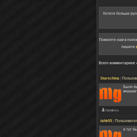
Хотите больше рус
Помогите нам в поис
пишите
Всего комментариев
:
Starschina
|
Пользов
Было бы
внушает
tahk05
|
Пользовате
я тут бы