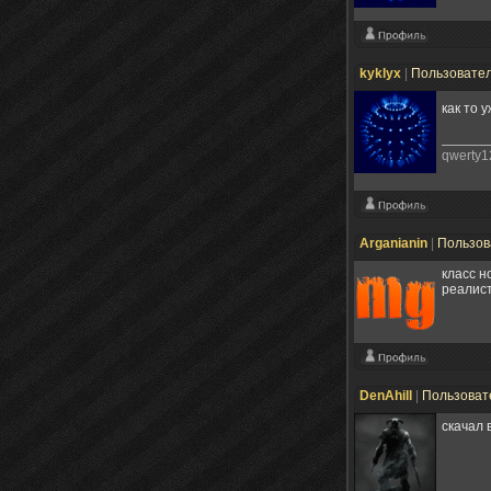
kyklyx
|
Пользовате
как то 
qwerty1
Arganianin
|
Пользов
класс н
реалис
DenAhill
|
Пользоват
скачал 