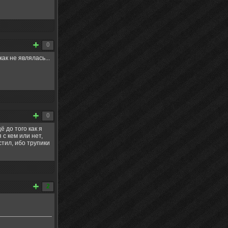
0
ак не являлась...
0
 до того как я
 с кем или нет,
стил, ибо трупики
2