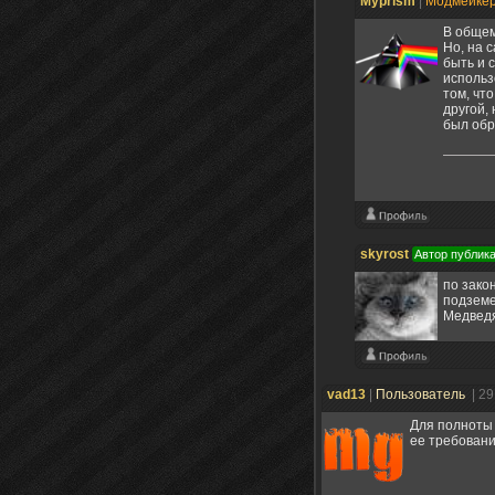
Myprism
|
Модмейке
В общем
Но, на 
быть и 
использ
том, чт
другой,
был обр
skyrost
Автор публик
по зако
подземе
Медведя
vad13
|
Пользователь
| 2
Для полноты 
ее требовани