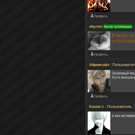
skyrost
|
Автор публикации
В моде не
использов
Айронсофт
|
Пользовате
Знакомый мод
Хотя внешнос
Kastor☺
|
Пользователь
|
а как активи