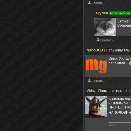
skyrost
Автор публик
Запусти
Compani
NanoGOD
|
Пользователь
Оппа, Хильда
пережила?
Vitiaz
|
Пользователь
| 1 
А Хильда пок
и Обливион.
ПРОТЕСТИРУ
НАПОЛОВИН
ALO.