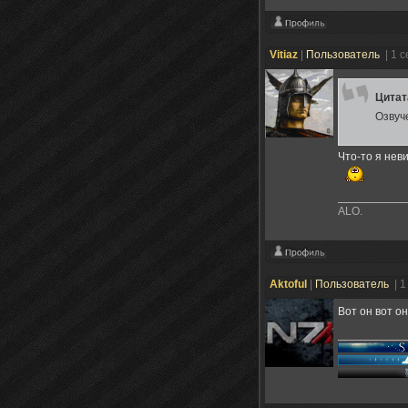
Vitiaz
|
Пользователь
| 1 
Цита
Озвуч
Что-то я нев
ALO.
Aktoful
|
Пользователь
| 
Вот он вот о