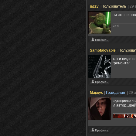
jazzy
|
Пользователь
| 29
ни что не но
kasi
Samofalovable
|
Пользова
так и нигде н
"ремонта"
Маркус
|
Гражданин
| 29 
Функционал и
И автор...фе