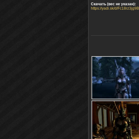
Скачать (вес не указан):
https://yadi.sk/d/Fc18rz3jg9