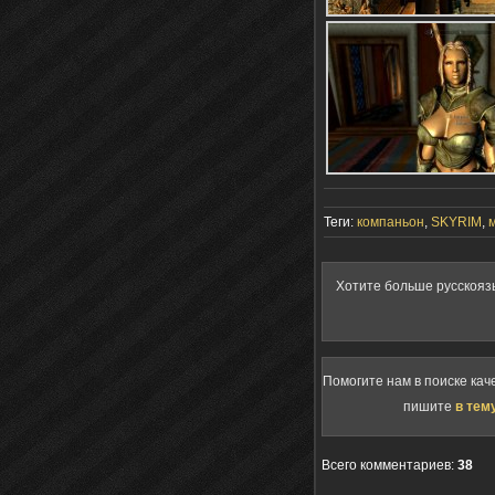
Теги:
компаньон
,
SKYRIM
,
Хотите больше русскояз
Помогите нам в поиске кач
пишите
в тем
Всего комментариев
:
38