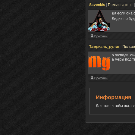
Savenkis
|
Пользователь
Да если она 
Лидии не буд
Тамриэль_рулит
|
Пользо
о господи, он
а меры под т
Информация
Для того, чтобы оста