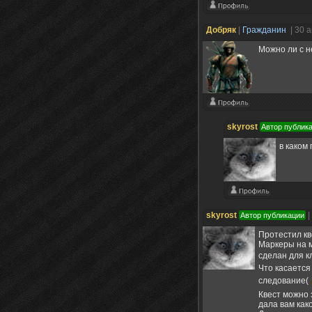
Добряк
|
Гражданин
| 30 
Можно ли с н
skyrost
Автор публик
в каком
skyrost
|
Автор публикации
Протестил кв
Маркеры на м
сделан для к
Что касается
следование(
Квест можно 
дала вам как