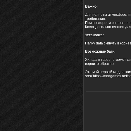
Важно!
Для полноты атмосферы про
требования.
При повторном разговоре с
Квест довольно сложен для
Установка:
Папку data скинуть в корне
Возможные баги.
Хильда в таверне может сид
верните обратно.
Это мой первый мод на комп
src="https://modgames.net/sm