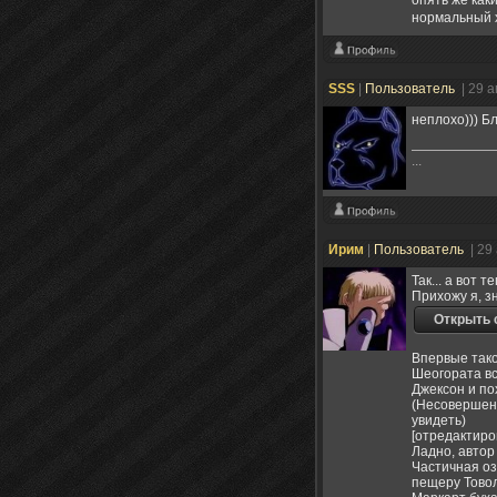
нормальный 
SSS
|
Пользователь
| 29 
неплохо))) Б
...
Ирим
|
Пользователь
| 29
Так... а вот 
Прихожу я, з
Впервые тако
Шеогората вс
Джексон и по
(Несовершенн
увидеть)
[отредактиро
Ладно, автор
Частичная оз
пещеру Товол