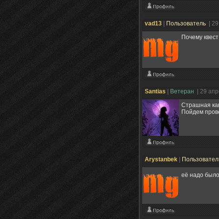
vad13
|
Пользователь
| 2
Почему квест
Santias
|
Ветеран
| 29 ап
Страшная как
Пойдем пров
Arystanbek
|
Пользовате
её надо было