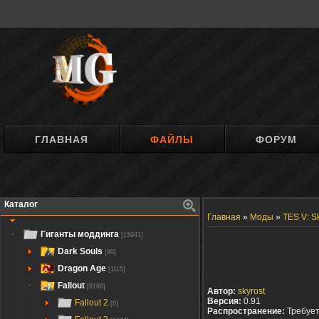
ГЛАВНАЯ
ФАЙЛЫ
ФОРУМ
Каталог
Главная
»
Моды
»
TES V: S
Гиганты моддинга
[13941]
Dark Souls
[90]
Dragon Age
[1115]
Fallout
[6188]
Автор:
skyrost
Версия:
0.91
Fallout 2
[6]
Распространение:
Требуе