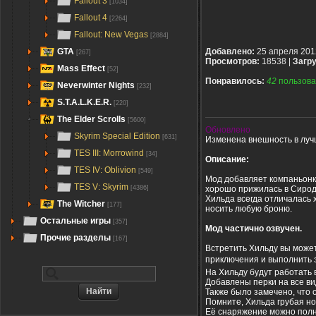
Fallout 3
[1034]
Fallout 4
[2264]
Fallout: New Vegas
[2884]
GTA
Добавлено:
25 апреля 201
[267]
Просмотров:
18538 |
Загру
Mass Effect
[52]
Понравилось:
42
пользова
Neverwinter Nights
[232]
S.T.A.L.K.E.R.
[220]
The Elder Scrolls
[5600]
Обновлено
Skyrim Special Edition
[631]
Изменена внешность в луч
TES III: Morrowind
[34]
Описание:
TES IV: Oblivion
[549]
Мод добавляет компаньонку
TES V: Skyrim
хорошо прижилась в Сироди
[4386]
Хильда всегда отличалась 
The Witcher
[177]
носить любую броню.
Остальные игры
[357]
Мод частично озвучен.
Прочие разделы
[167]
Встретить Хильду вы может
приключения и выполнить з
На Хильду будут работать 
Добавлены перки на все ви
Также было замечено, что 
Помните, Хильда грубая но
Её снаряжение можно полн