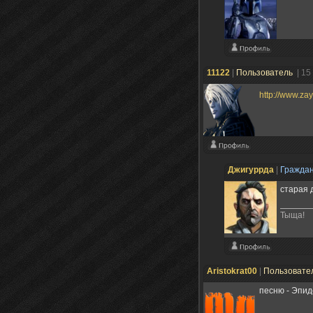
11122
|
Пользователь
| 15
http://www.za
Джигуррда
|
Гражда
старая 
Тыща!
Aristokrat00
|
Пользовате
песню - Эпид