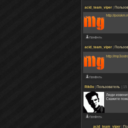
acid_team_viper
|
Пользо
http://poiskm.
acid_team_viper
|
Пользо
http://mp3ost
Rik0o
|
Пользователь
| 15
Люди извенит
Скажите пожа
acid_team_viper
|
По