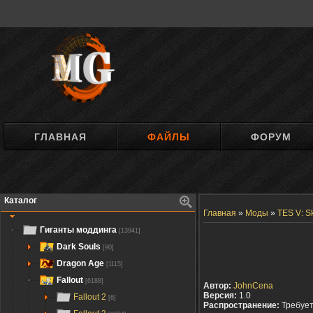
ГЛАВНАЯ
ФАЙЛЫ
ФОРУМ
Каталог
Главная
»
Моды
»
TES V: S
Гиганты моддинга
[13941]
Dark Souls
[90]
Dragon Age
[1115]
Fallout
[6188]
Автор:
JohnCena
Версия:
1.0
Fallout 2
[6]
Распространение:
Требуе