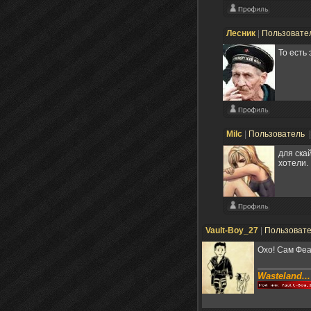
Лесник
|
Пользовате
То есть
Milc
|
Пользователь
для ска
хотели.
Vault-Boy_27
|
Пользоват
Охо! Сам Феа
Wasteland...