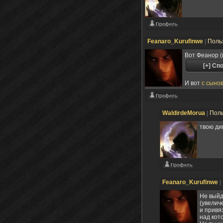
Feanaro_Kurufinwe
|
Поль
Вот Феанор (м
И вот
с сыно
WaldirdeMorua
|
Пол
твою ди
Feanaro_Kurufinwe
|
Не выйд
(увелич
и привя
над кот