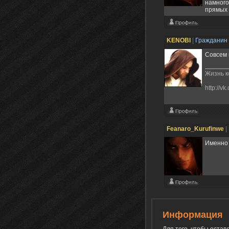
намного
прямых 
KENOBI
|
Гражданин
Совсем 
Жизнь к
http://v
Feanaro_Kurufinwe
|
Именно 
Информация
Для того, чтобы оста