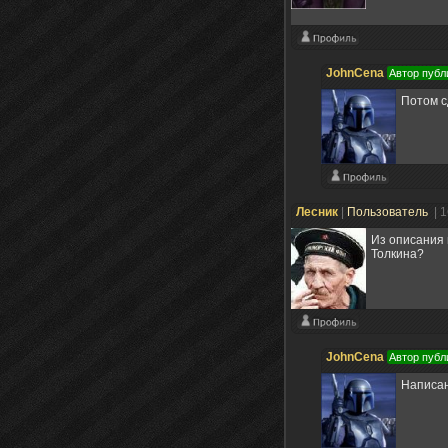
JohnCena
Автор публ
Потом с
Лесник
|
Пользователь
| 
Из описания 
Толкина?
JohnCena
Автор публ
Написан