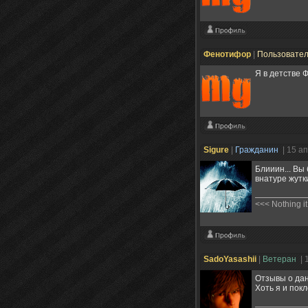
Фенотифор
|
Пользовате
Я в детстве 
Sigure
|
Гражданин
| 15 а
Блииин... Вы
внатуре жутк
<<< Nothing it
SadoYasashii
|
Ветеран
| 
Отзывы о дан
Хоть я и пок