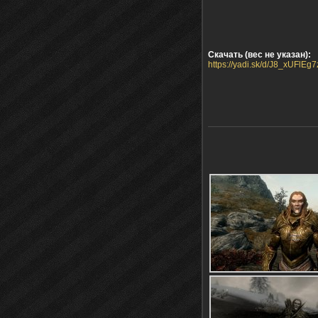
Скачать (вес не указан):
https://yadi.sk/d/J8_xUFlEg