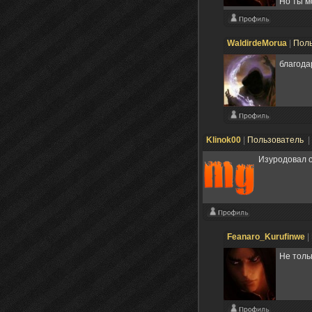
Но ты м
WaldirdeMorua
|
Пол
благода
Klinok00
|
Пользователь
|
Изуродовал о
Feanaro_Kurufinwe
|
Не тольк