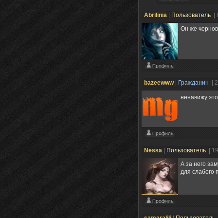
Abrilinia
|
Пользователь
|
Он же чернов
bazeewww
|
Гражданин
| 
ненавижу это
Nessa
|
Пользователь
| 1
А за него за
для слабого 
samaralili
|
Пользователь