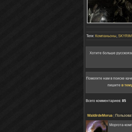
Теги:
Компаньоны
,
SKYRIM
Хотите больше русскояз
Помогите нам в поиске кач
пишите
в тем
Всего комментариев
:
85
WaldirdeMorua
|
Пользова
Моргота-ком