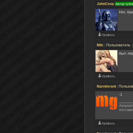
JohnCena
Автор публ
Нет, бр
Milc
|
Пользователь
был. пе
Narnimrant
|
Пользо
-1
Assassi
постави