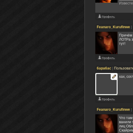
Известен
Feanaro_Kurufinwe
|
Причём 
ЛОТРа з
тут!
6apa6ac
|
Пользоват
хах, со
Feanaro_Kurufinwe
|
Что там
ванили 
лиц Обл
Скайрим