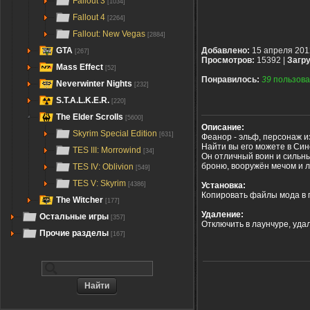
Fallout 3
[1034]
Fallout 4
[2264]
Fallout: New Vegas
[2884]
GTA
Добавлено:
15 апреля 201
[267]
Просмотров:
15392 |
Загру
Mass Effect
[52]
Понравилось:
39
пользова
Neverwinter Nights
[232]
S.T.A.L.K.E.R.
[220]
The Elder Scrolls
[5600]
Описание:
Skyrim Special Edition
[631]
Феанор - эльф, персонаж и
Найти вы его можете в Син
TES III: Morrowind
[34]
Он отличный воин и сильн
броню, вооружён мечом и л
TES IV: Oblivion
[549]
TES V: Skyrim
Установка:
[4386]
Копировать файлы мода в п
The Witcher
[177]
Удаление:
Остальные игры
[357]
Отключить в лаунчуре, уда
Прочие разделы
[167]