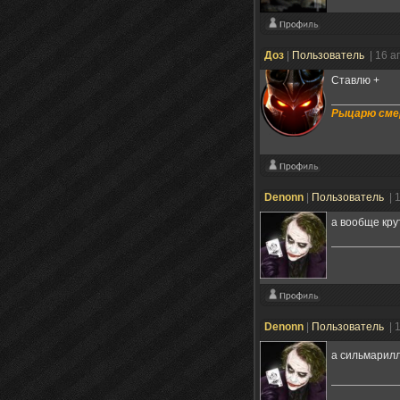
Доз
|
Пользователь
| 16 
Ставлю +
Рыцарю смер
Denonn
|
Пользователь
| 
а вообще кру
Denonn
|
Пользователь
| 
a сильмарил