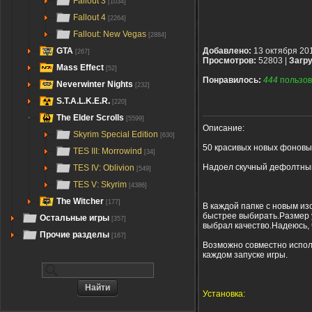
Fallout 3
[1034]
Fallout 4
[2264]
Fallout: New Vegas
[2884]
GTA
Добавлено:
13 октября 20
[267]
Просмотров:
52803 |
Загру
Mass Effect
[52]
Понравилось:
444
пользов
Neverwinter Nights
[232]
S.T.A.L.K.E.R.
[220]
The Elder Scrolls
[5599]
Описание:
Skyrim Special Edition
[630]
50 красивых новых фоновы
TES III: Morrowind
[34]
Надоел скучный дефолтный 
TES IV: Oblivion
[549]
TES V: Skyrim
[4386]
The Witcher
[177]
В каждой папке с новым и
быстрее выбирать.Размер 
Остальные игры
[357]
выбрал качество.Надеюсь, 
Прочие разделы
[167]
Возможно совместно испол
каждом запуске игры.
Установка: