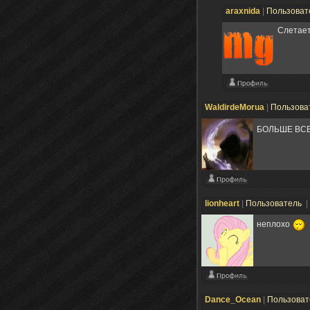
araxnida
|
Пользоват
Слетает
WaldirdeMorua
|
Пользова
БОЛЬШЕ ВСЕ
lionheart
|
Пользователь
|
неплохо
Dance_Ocean
|
Пользова