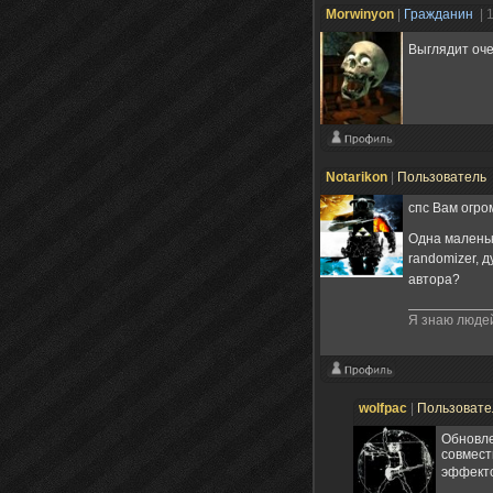
Morwinyon
|
Гражданин
| 
Выглядит оче
Notarikon
|
Пользователь
спс Вам огро
Одна маленьк
randomizer, д
автора?
Я знаю людей!
wolfpac
|
Пользоват
Обновле
совмест
эффекто