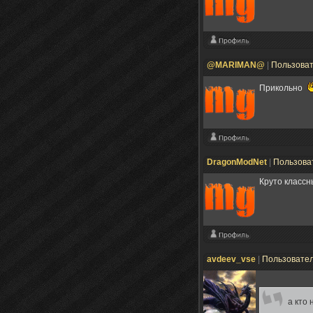
@MARIMAN@
|
Пользова
Прикольно
DragonModNet
|
Пользова
Круто классн
avdeev_vse
|
Пользовате
а кто 