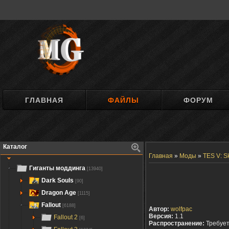
ГЛАВНАЯ
ФАЙЛЫ
ФОРУМ
Каталог
Главная
»
Моды
»
TES V: S
Гиганты моддинга
[13940]
Dark Souls
[90]
Dragon Age
[1115]
Fallout
[6188]
Автор:
wolfpac
Версия:
1.1
Fallout 2
[6]
Распространение:
Требуе