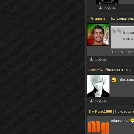
_Aragorn_
|
Пользовател
Возмо
карти
.На nexus пр
voren94
|
Пользователь
|
Воо гыгы
Try-Punk1666
|
Пользоват
офигенно!