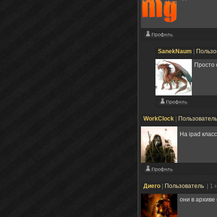
SanekNaum
|
Пользо
Просто 
WorkClock
|
Пользовател
На ipad клас
Диего
|
Пользователь
| 1
они в архиве