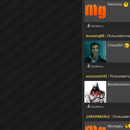
Неплохо
lexaserg99
|
Пользовател
Спасибо!
assassin343
|
Пользовате
Великолепно 
@MARIMAN@
|
Пользова
Молодец