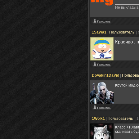
Не выкладыва
1SaWa1
|
Пользователь
|
Красиво , 
DoVakin1DaVid
|
Пользов
Крутой мод,о
1Wolk1
|
Пользователь
| 
Класс,+10!ав
скачивать буд