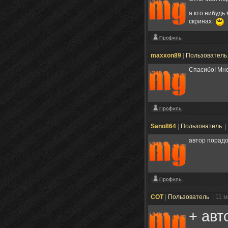
а кто нибудь
скринах
maxxon89
|
Пользовател
Спасибо! Мне
Sano864
|
Пользователь
|
автор порадо
СОТ
|
Пользователь
| 11 
+ авт