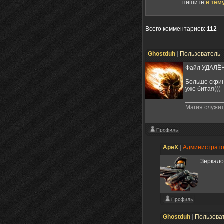
пишите
в тем
Всего комментариев
:
112
Ghostduh
|
Пользователь
Файл УДАЛЁН 
Больше скрин
уже битая(((
Магия служит
ApeX
|
Администрат
Зеркало
Ghostduh
|
Пользова