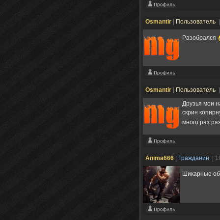
Osmantir
|
Пользователь
Разобрался
Osmantir
|
Пользователь
Друзья мои 
скрин копирн
много раз ра
Anima666
|
Гражданин
| 1
Шикарные об