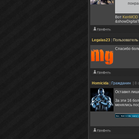
понра
Вот
KenMOD - 
&showDigital
Legalas23
|
Пользователь
Спасибо боль
Homicida
|
Гражданин
| 8
Оставил лишь
За эти 16 бо
менялись пос