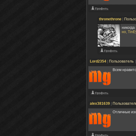
thronethrone
|
Польз
никогда 
но, Tin
Lord2354
|
Пользователь
Всем нравитс
alex381639
|
Пользовател
Отличные из