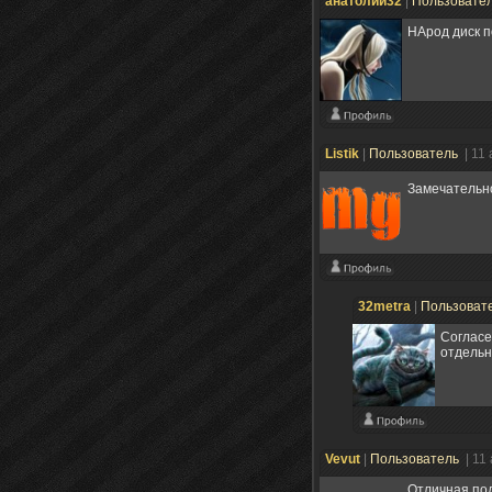
анатолий32
|
Пользовате
НАрод диск п
Listik
|
Пользователь
| 11
Замечательно
32metra
|
Пользоват
Согласе
отдельн
Vevut
|
Пользователь
| 11
Отличная под