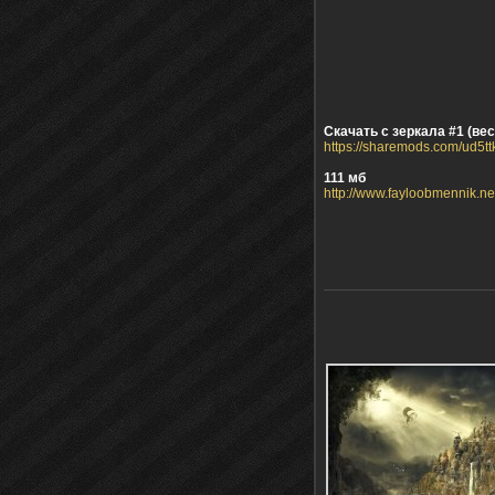
Скачать с зеркала #1 (вес
https://sharemods.com/ud5
111 мб
http://www.fayloobmennik.n