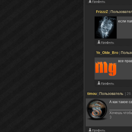
FrizzzZ
|
Пользовате
если па
Ye_Olde_Bro
|
Польз
все пра
timou
|
Пользователь
| 26
А как такое 
Хочешь чтобы
:)