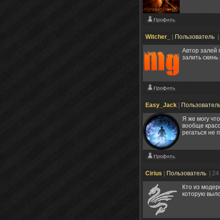
Witcher_
|
Пользователь
|
Автор залей 
залить скинь
Easy_Jack
|
Пользовател
Я же могу чт
вообще красо
регаться не 
Cirius
|
Пользователь
| 24
Кто из модер
которую выло