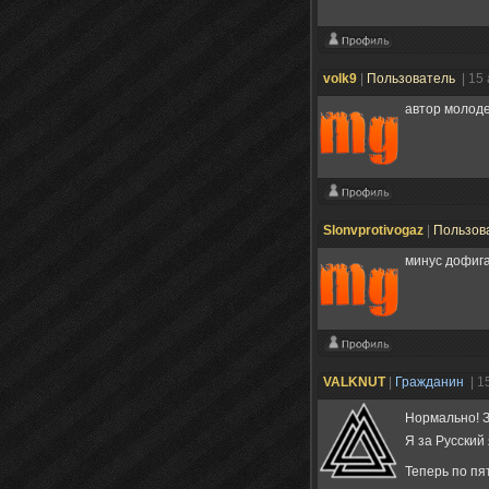
volk9
|
Пользователь
| 15
автор молоде
Slonvprotivogaz
|
Пользов
минус дофиг
VALKNUT
|
Гражданин
| 1
Нормально! 
Я за Русский 
Теперь по пя