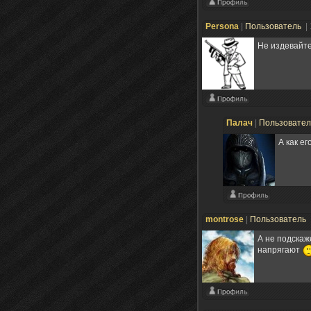
Persona
|
Пользователь
|
Не издевайтес
Палач
|
Пользовате
А как е
montrose
|
Пользователь
А не подскаж
напрягают