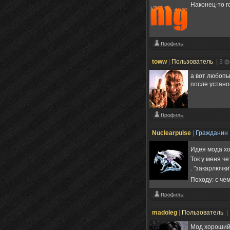
Наконец-то го
toww
|
Пользователь
| 3 
а вот любопы
после устано
Nuclearpulse
|
Гражданин
Идея мода х
Ток у меня че
. "закарлючк
Походу: с чем
madoleg
|
Пользователь
|
Мод хороший 