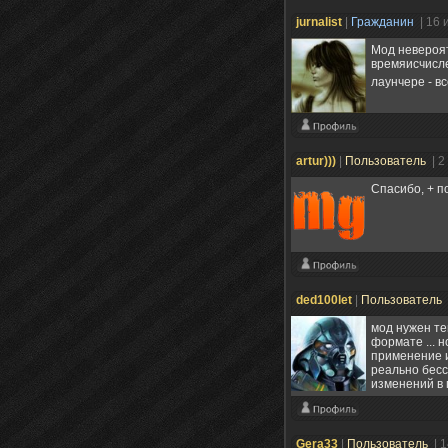
jurnalist
|
Гражданин
| 16 
Мод невероят
времяисчисле
лаунчере - в
artur)))
|
Пользователь
| 2
Спасибо, + п
ded100let
|
Пользователь
мод нужен те
формате ... 
применение ил
реально бесс
изменений в п
Gera33
|
Пользователь
| 