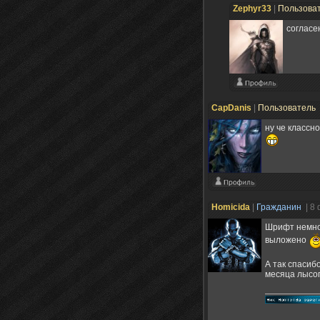
Zephyr33
|
Пользова
согласе
CapDanis
|
Пользователь
ну че классно
Homicida
|
Гражданин
| 8
Шрифт немног
выложено
А так спасиб
месяца лысог