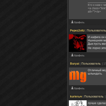
Кто к нам с че
<a class="link
alt=""/</a>
Pepez2oltz
|
Пользовател
И нафига он
Нынешняя мА
Дык пусть мат
Не лорно
эт
Buryat
|
Пользователь
| 1
Отличный мод
шлындать.
kurierыч
|
Пользователь
|
лучше сделал