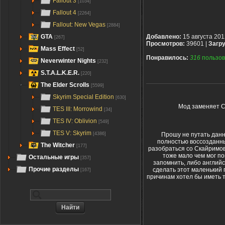
Fallout 3
[1034]
Fallout 4
[2264]
Fallout: New Vegas
[2884]
GTA
Добавлено:
15 августа 201
[267]
Просмотров:
39601 |
Загру
Mass Effect
[52]
Понравилось:
316
пользов
Neverwinter Nights
[232]
S.T.A.L.K.E.R.
[220]
The Elder Scrolls
[5599]
Skyrim Special Edition
[630]
Мод заменяет С
TES III: Morrowind
[34]
TES IV: Oblivion
[549]
TES V: Skyrim
Прошу не путать данн
[4386]
полностью воссозданны
The Witcher
[177]
разобраться со Скайримов
тоже мало чем мог по
Остальные игры
[357]
запомнить, либо английс
Прочие разделы
сделать этот маленький 
[167]
причинам хотел бы иметь та