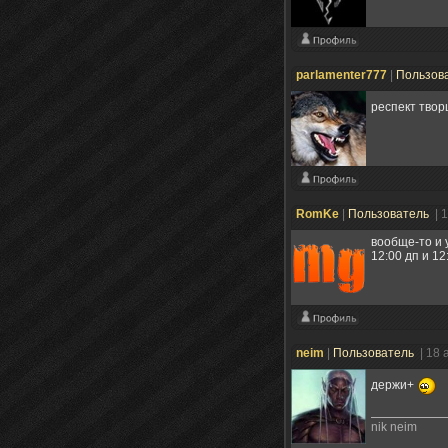
parlamenter777
|
Пользов
респект твор
RomKe
|
Пользователь
| 
вообще-то и у
12:00 дп и 12
neim
|
Пользователь
| 18 
держи+
nik neim