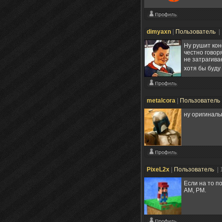
dimyaxn
|
Пользователь
|
Ну рушит кон
честно говоря
не затрагива
хотя бы буду
metalcora
|
Пользователь
ну оригинал
PixeL2x
|
Пользователь
| 
Если на то по
AM, PM.