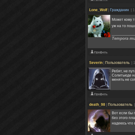
Lone_Wolf
|
Гражданин
| 
Может кому т
уж на то пош
Tempora mut
Severin
|
Пользователь
| 
Ребят, не пу
Солитьюде на
менять не со
death_98
|
Пользователь
|
Вот если бы 
без этого пл
надеюсь что 