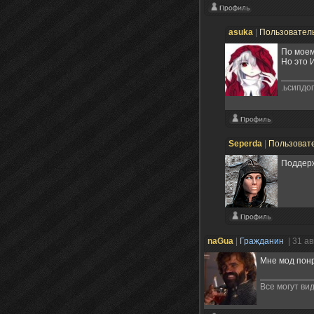
asuka
|
Пользовател
По моем
Но это 
.ьсипдо
Seperda
|
Пользоват
Поддерж
naGua
|
Гражданин
| 31 а
Мне мод понр
Все могут ви