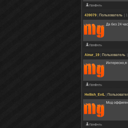
439079
|
Пользователь
| 
Да без 24 ч
Ainur_19
|
Пользователь
|
Интересно,я
Hellish_EviL
|
Пользовате
Мод оффиген