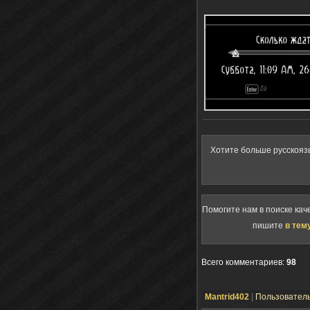
Хотите больше русскояз
Помогите нам в поиске кач
пишите
в тем
Всего комментариев
:
98
Mantrid402
|
Пользовател