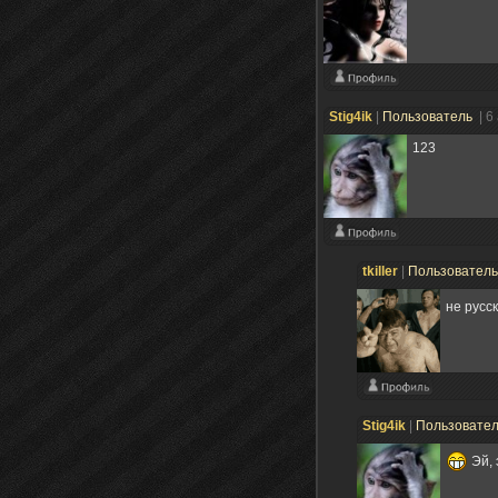
Stig4ik
|
Пользователь
| 6
123
tkiller
|
Пользовател
не русс
Stig4ik
|
Пользовате
Эй, 