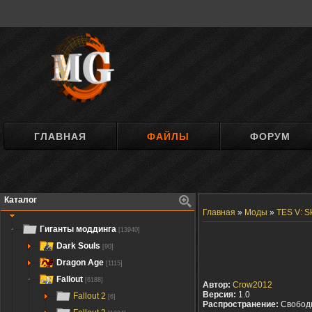
ГЛАВНАЯ
ФАЙЛЫ
ФОРУМ
Каталог
Главная
»
Моды
»
TES V: S
Гиганты моддинга
[13940]
Dark Souls
[90]
Dragon Age
[1115]
Fallout
[6188]
Автор:
Crow2012
Версия:
1.0
Fallout 2
[6]
Распространение:
Свобод