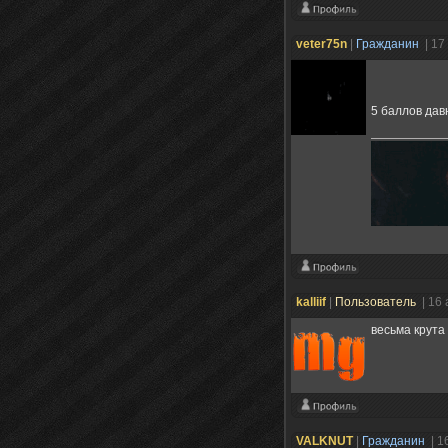
veter75n
|
Гражданин
| 17
5 баллов дав
kalliif
|
Пользователь
| 16
весьма крута 
VALKNUT
|
Гражданин
| 1