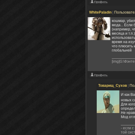
WhitePaladin
|
Пользоват
кошмар, убил
мода... Если
(например, ч
месяца и т.п.
использовать
время на изу
что плюсить и
глобальней
[img]G:\Фэнт
Товарищ_Сухов
|
По
И как В
новых с
Для кого
определ
Не нрав
Мод отл
- если с
той сис