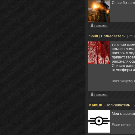
Спасибо за м
Snuff
|
Пользователь
| 25
течение врем
смысла ломат
поставил мод
приветствова
опохмеляюсь 
Считаю данну
атмосферы и
настоящему и
KamOK
|
Пользователь
| 
Мод классный
Если ничего 