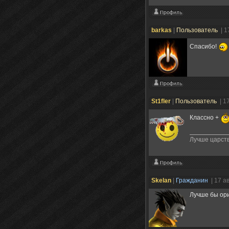
barkas
|
Пользователь
| 1
Спасибо!
St1fler
|
Пользователь
| 1
Классно +
Лучше царств
Skelan
|
Гражданин
| 17 а
Лучше бы ори