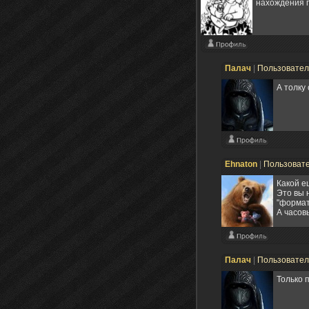
нахождения г
Палач
|
Пользовате
А толку
Ehnaton
|
Пользоват
Какой е
Это вы 
"формат
А часов
Палач
|
Пользовате
Только 