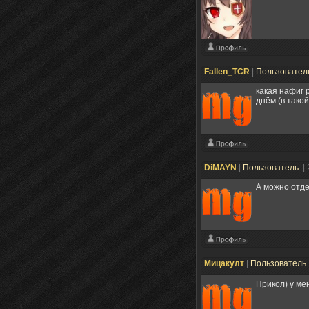
Fallen_TCR
|
Пользовател
какая нафиг 
днём (в тако
DiMAYN
|
Пользователь
|
А можно отде
Мицакулт
|
Пользователь
Прикол) у ме