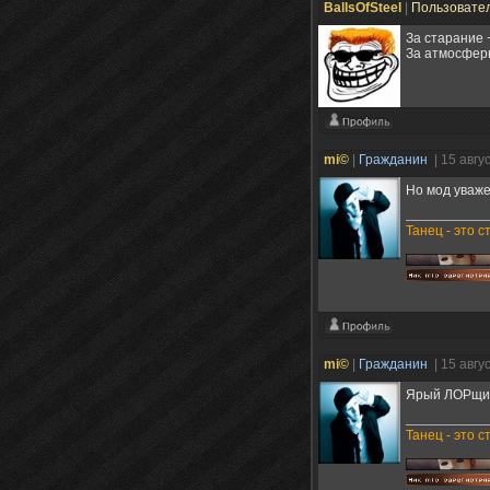
BallsOfSteel
|
Пользовате
За старание 
За атмосферн
mi©
|
Гражданин
| 15 авгу
Но мод уваже
Танец - это с
mi©
|
Гражданин
| 15 авгу
Ярый ЛОРщик
Танец - это с