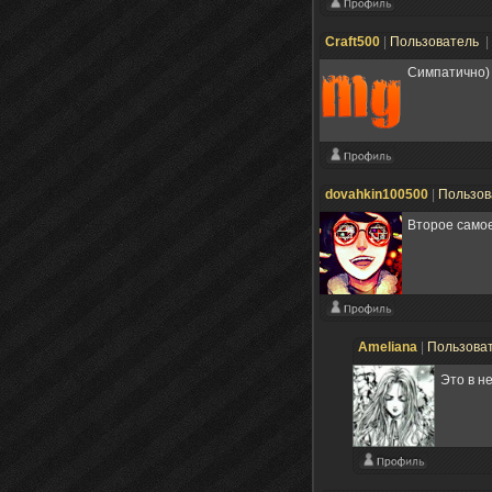
Craft500
|
Пользователь
|
Симпатично)
dovahkin100500
|
Пользов
Второе самое
Ameliana
|
Пользова
Это в н