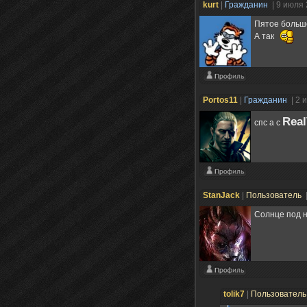
kurt
|
Гражданин
| 9 июля
Пятое больше
А так
Portos11
|
Гражданин
| 2 
Real
спс а с
StanJack
|
Пользователь
Солнце под н
tolik7
|
Пользовател