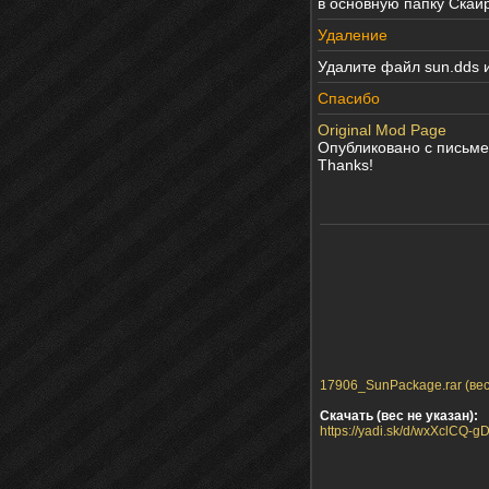
в основную папку Скайр
Удаление
Удалите файл sun.dds 
Спасибо
Original Mod Page
Опубликовано с письме
Thanks!
17906_SunPackage.rar (вес
Скачать (вес не указан):
https://yadi.sk/d/wxXclCQ-