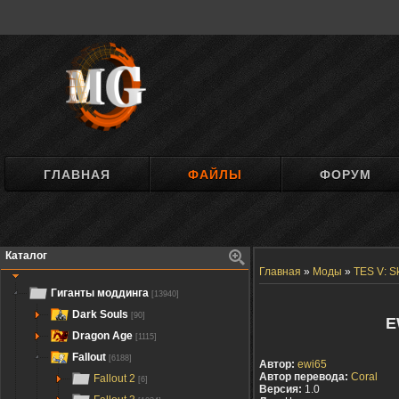
ГЛАВНАЯ
ФАЙЛЫ
ФОРУМ
Каталог
Главная
»
Моды
»
TES V: S
Гиганты моддинга
[13940]
Dark Souls
[90]
E
Dragon Age
[1115]
Fallout
[6188]
Автор:
ewi65
Автор перевода:
Coral
Fallout 2
[6]
Версия:
1.0