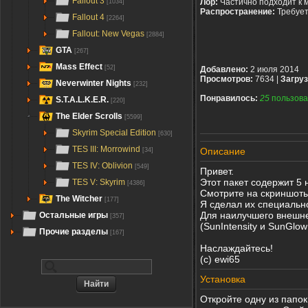
Fallout 3
Лор:
Частично подходит к 
[1034]
Распространение:
Требуе
Fallout 4
[2264]
Fallout: New Vegas
[2884]
GTA
[267]
Mass Effect
[52]
Добавлено:
2 июля 2014
Просмотров:
7634 |
Загруз
Neverwinter Nights
[232]
Понравилось:
25
пользова
S.T.A.L.K.E.R.
[220]
The Elder Scrolls
[5599]
Skyrim Special Edition
[630]
TES III: Morrowind
Описание
[34]
TES IV: Oblivion
[549]
Привет.
Этот пакет содержит 5 
TES V: Skyrim
[4386]
Смотрите на скриншоты
The Witcher
[177]
Я сделал их специальн
Для наилучшего внешне
Остальные игры
[357]
(SunIntensity и SunGlowI
Прочие разделы
[167]
Наслаждайтесь!
(с) ewi65
Установка
Откройте одну из папо