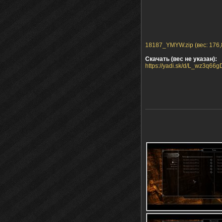
18187_YMYW.zip (вес: 176,
Скачать (вес не указан):
https://yadi.sk/d/L_wz3q66