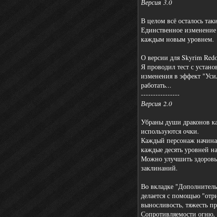
Версия 3.0
В целом всё осталось так
Единственное изменение в
каждым новым уровнем.
О версии для Skyrim Redo
Я проводил тест с устан
изменения в эффект "Усил
работать...
----------------
Версия 2.0
Убраны души драконов ка
используются очки.
Каждый персонаж начинае
каждые десять уровней на
Можно улучшить здоровье
заклинаний.
Во вкладке "Дополнител
делается с помощью "отр
выносливость, тяжесть п
Сопротивляемости огню,