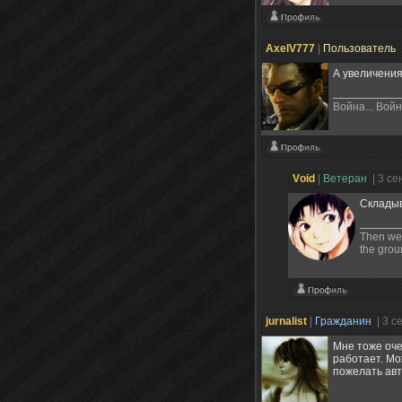
AxelV777
|
Пользователь
А увеличения
Война... Вой
Vоid
|
Ветеран
| 3 с
Складыв
Then we f
the groun
jurnalist
|
Гражданин
| 3 с
Мне тоже оче
работает. Мо
пожелать авт