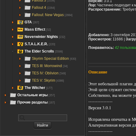
Fallout 3
Версия:
3.0.1
[1034]
Лор:
Частично подходит к 
Fallout 4
[2264]
Распространение:
Требуе
Fallout: New Vegas
[2884]
GTA
[267]
Mass Effect
[52]
Добавлено:
3 сентября 20
Neverwinter Nights
[232]
Просмотров:
11686 |
Загру
S.T.A.L.K.E.R.
[220]
Понравилось:
42
пользова
The Elder Scrolls
[5599]
Skyrim Special Edition
[630]
TES III: Morrowind
[34]
Описание
TES IV: Oblivion
[549]
TES V: Skyrim
[4386]
Этот небольшой плагин д
The Witcher
Этой цели служит система
[177]
Собственно, вы можете у
Остальные игры
[357]
----------------
Прочие разделы
[167]
Версия 3.0.1
Исправлена опечатка в 
Альтернативная версия дл
----------------