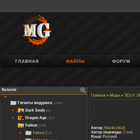
ГЛАВНАЯ
ФАЙЛЫ
ФОРУМ
Каталог
Главная
»
Моды
»
TES V: S
Гиганты моддинга
[13940]
Dark Souls
[90]
Dragon Age
[1115]
Fallout
[6188]
Автор:
BlackLink16
Автор перевода:
Coral
Fallout 2
[6]
Язык:
Русский