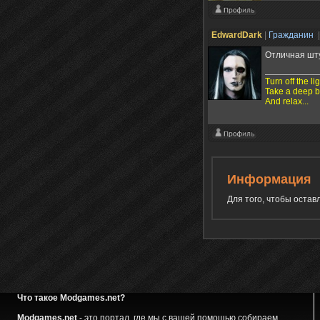
EdwardDark
|
Гражданин
Отличная штук
Turn off the li
Take a deep b
And relax...
Информация
Для того, чтобы оста
Что такое Modgames.net?
Modgames.net
- это портал, где мы с вашей помощью собираем