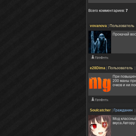
Всего комментариев
:
7
vovanova
|
Пользователь
Прокачай вос
e28Dima
|
Пользователь
|
При повышени
200 маны при
очков и ни п
Soulcatcher
|
Гражданин
|
Мод классный
вкуса.Автору