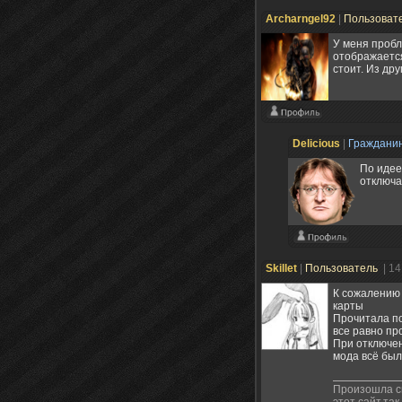
Archarngel92
|
Пользоват
У меня пробл
отображается
стоит. Из друг
Delicious
|
Граждани
По идее
отключа
Skillet
|
Пользователь
| 1
К сожалению 
карты
Прочитала по
все равно пр
При отключен
мода всё был
Произошла см
этот сайт.так