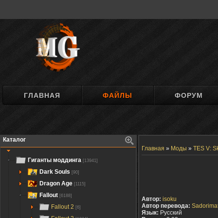
ГЛАВНАЯ
ФАЙЛЫ
ФОРУМ
Каталог
Главная
»
Моды
»
TES V: S
Гиганты моддинга
[13941]
Dark Souls
[90]
Dragon Age
[1115]
Fallout
[6188]
Автор:
isoku
Автор перевода:
Sadorima
Fallout 2
[6]
Язык:
Русский