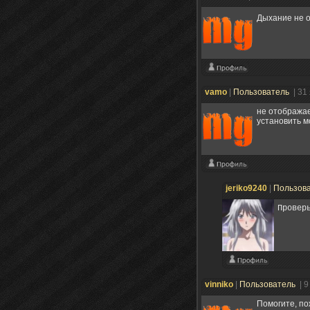
Дыхание не от
vamo
|
Пользователь
| 31
не отображае
установить м
jeriko9240
|
Пользов
Провер
vinniko
|
Пользователь
| 
Помогите, пож