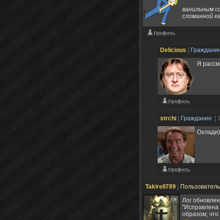
ванильным с
сломанной к
Delicious
|
Граждани
Я рассм
strchi
|
Гражданин
| 
Охлади)
Takirell789
|
Пользовател
Лог обновлен
"Исправлена 
образом, что