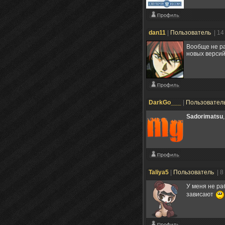
dan11
|
Пользователь
| 14
Вообще не ра
новых версий
DarkGo___
|
Пользовател
Sadorimatsu
Taliya5
|
Пользователь
| 8
У меня не ра
зависают