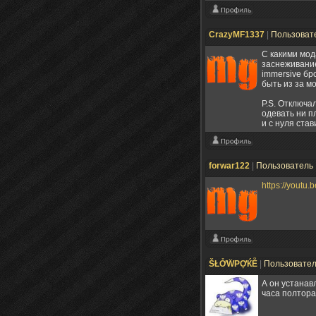
CrazyMF1337
|
Пользоват
С какими мод
заснеживание
immersive бр
быть из за м
P.S. Отключа
одевать ни п
и с нуля став
forwar122
|
Пользователь
https://youtu
ŠŁỞẄPỢЌỄ
|
Пользовате
А он устанав
часа полтора