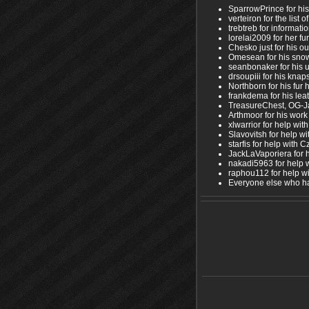
SparrowPrince for his
verteiron for the list
trebtreb for informat
lorelai2009 for her fu
Chesko just for his ou
Omesean for his sno
seanbonaker for his 
drsoupiii for his kna
Northborn for his fur
frankdema for his le
TreasureChest, OG-Ja
Arthmoor for his wor
xlwarrior for help wit
Slavovitsh for help w
starfis for help with C
JackLaVaporiera for he
nakadi5963 for help w
raphou112 for help wi
Everyone else who ha