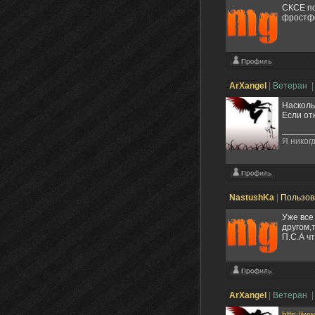
СКСЕ по
фростф
ArXangel
|
Ветеран
|
Насколь
Если от
Я никогд
NastushKa
|
Пользов
Уже все
другом,
П.С.А ч
ArXangel
|
Ветеран
|
http://