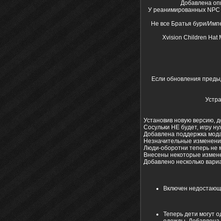
Добавлена опц
У реанимированных NPC с
Не все Братья бури/Им
Xvision Children Ha
Если обновления предыд
Устра
Установив новую версию, 
Сосульки НЕ будет, игру н
Добавлена поддержка мод
Незначительные изменения
Люди-оборотни теперь не м
Внесены некоторые измене
Добавлено несколько вариа
Включен недостающ
Теперь дети могут о
одежды. Добавлена 