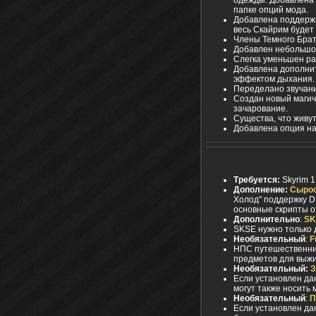
папке опций мода.
Добавлена поддержк
весь Скайрим будет
Члены Темного Брат
Добавлен небольшой
Слегка уменьшен ра
Добавлена дополнит
эффектом дыхания.
Переделано звучани
Создан новый магич
зачарование.
Существа, что живут
Добавлена опция на
Требуется:
Skyrim 1
Дополнение:
Сырост
Холод" поддержку D
основные скрипты о
Дополнительно
:
SK
SKSE нужно только 
Необязательный
:
F
НПС путешественник
предметов для выж
Необязательный:
З
Если установлен да
могут также носить
Необязательный
:
П
Если установлен да