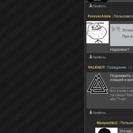
ForeverAlone
|
Пользоват
Устан
При п
Наркоман?
VALKNUT
|
Гражданин
| 1
Подскажите, 
плащей и ка
Кто к нам с че
<a class="link
alt=""/</a>
Manyashk@
|
Пользо
Это как