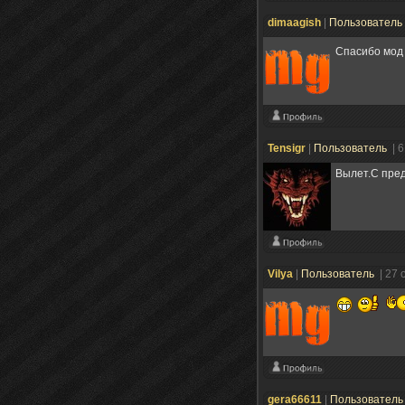
dimaagish
|
Пользователь
Спасибо мод
Tensigr
|
Пользователь
| 
Вылет.С пре
Vilya
|
Пользователь
| 27 
gera66611
|
Пользовател