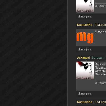
Я никогд
NastushKa
|
Пользов
Когда я
ArXangel
|
Ветеран
|
Игра и 
Пиратка
Осталь
Это - п
Я никогд
NastushKa
|
Пользов