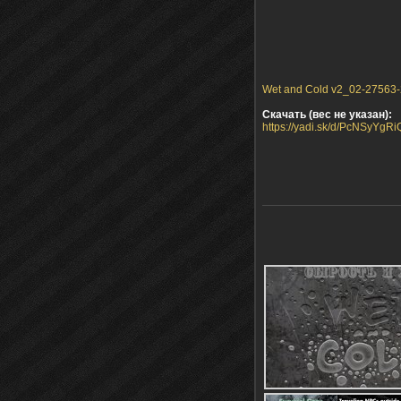
Wet and Cold v2_02-27563-2
Скачать (вес не указан):
https://yadi.sk/d/PcNSyYgR