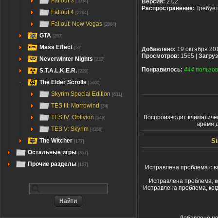
Fallout 3
Версия:
2.02
[1034]
Распространение:
Требуе
Fallout 4
[2264]
Fallout: New Vegas
[2884]
GTA
[267]
Mass Effect
[52]
Добавлено:
19 октября 20
Просмотров:
1565 |
Загруз
Neverwinter Nights
[232]
Понравилось:
444
пользов
S.T.A.L.K.E.R.
[220]
The Elder Scrolls
[5600]
Skyrim Special Edition
[631]
TES III: Morrowind
[34]
Воспроизводит климатичес
TES IV: Oblivion
[549]
время д
TES V: Skyrim
[4386]
St
The Witcher
[177]
Остальные игры
[357]
Прочие разделы
[167]
Исправлена проблема с в
Исправлена проблема, к
Исправлена проблема, ког
Добавлено не