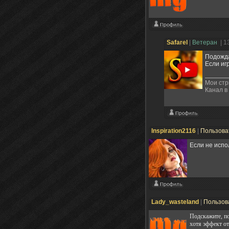
Safarel
|
Ветеран
| 1
Подожда
Если иг
Мои ст
Канал в
Inspiration2116
|
Пользова
Если не испо
Lady_wasteland
|
Пользов
Подскажите, по
хотя эффект от