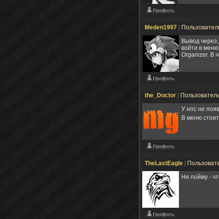
Meden1997
|
Пользовател
Вывод через 
войти в меню
Organizer. В
the_Doctor
|
Пользовател
У нпс не поя
В меню стоит 
TheLastEagle
|
Пользоват
Не пойму - ч