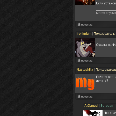
Если установ
Магия служит
ironknight
|
Пользователь
Ссылка на Ф
NastushKa
|
Пользовател
Ребят,я вот 
делать?
ArXangel
|
Ветеран
|
Что зна