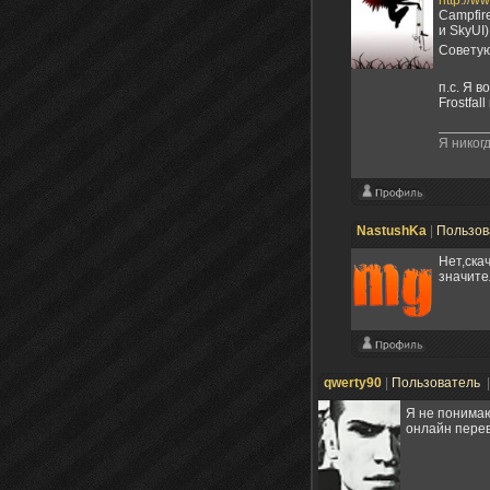
Campfir
и SkyUI)
Советую
п.с. Я в
Frostfal
Я никогд
NastushKa
|
Пользов
Нет,ска
значите
qwerty90
|
Пользователь
Я не понимаю
онлайн перев