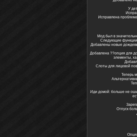
У де
Испра
Исправлена проблема,
Мод был в значительн
Следующие функции б
Добавлены новые дождевы
Добавлена ??опция для до
элементы, ха
Добавл
Слоты для лицевой повя
Теперь м
Альтернативны
Теп
Иди домой: больше не оши
ес
Зареги
Отпуск бол
Опция