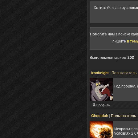
Хотите больше русскояз
Помогите нам в поиске кач
пишите
в тем
Всего комментариев
:
203
ironknight
|
Пользователь
Год прошёл, 
Ghostduh
|
Пользователь
Исправьте сс
условиях 2.0