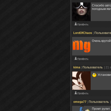
Спасибо авто
погодным яв
LordOfChaos
|
Пользоват
Очень круто
kima
|
Пользователь
| 21 
Установи
omega77
|
Пользователь
|
Промт рулит.