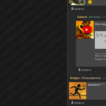
Safarel
|
Ветеран
| 1
Мне еще
Мои ст
Канал в
Dvigun
|
Пользователь
| 1
Шикарно! *-*