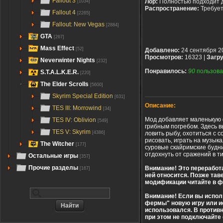
Fallout 3
Лор:
Полностью подходит 
[1034]
Распространение:
Требуе
Fallout 4
[2265]
Fallout: New Vegas
[2884]
GTA
[267]
Mass Effect
[52]
Добавлено:
24 сентября 2
Просмотров:
16323 |
Загру
Neverwinter Nights
[232]
Понравилось:
90
пользова
S.T.A.L.K.E.R.
[220]
The Elder Scrolls
[5600]
Skyrim Special Edition
[631]
Описание:
TES III: Morrowind
[34]
Мод добавляет маленькую ф
TES IV: Oblivion
[549]
грибным погребом. Здесь вы
TES V: Skyrim
ловить рыбу, охотиться с 
[4386]
рисовать, играть на музык
The Witcher
[177]
суровые скайримские будни
отдохнуть от сражений в т
Остальные игры
[357]
Прочие разделы
Внимание! Это переработа
[167]
ней относится. Позже тав
модификации читайте в ф
Внимание! Если вы испол
фермы" новую игру или и
использовался. В против
при этом не подключайте 