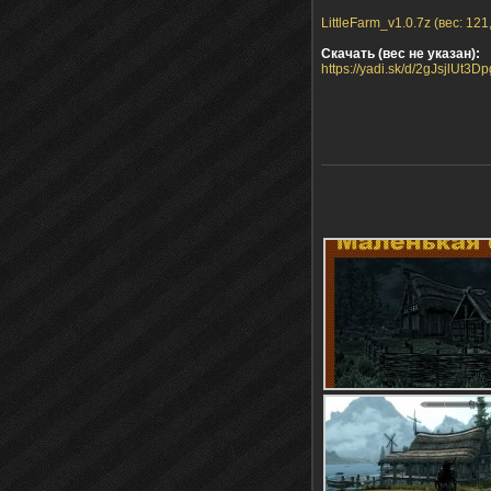
LittleFarm_v1.0.7z (вес: 12
Скачать (вес не указан):
https://yadi.sk/d/2gJsjlUt3D