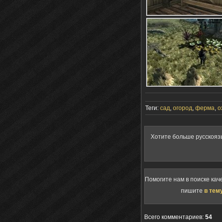
Теги:
сад
,
огород
,
ферма
,
о
Хотите больше русскояз
Помогите нам в поиске кач
пишите
в тем
Всего комментариев
:
54