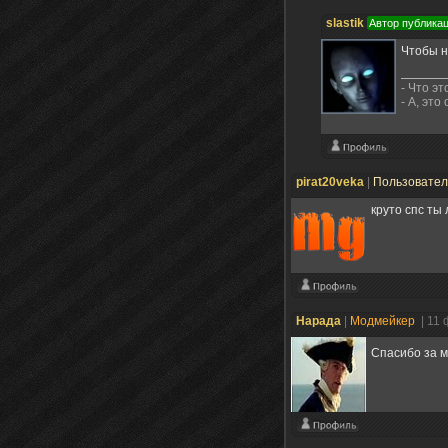
slastik
Автор публика
Чтобы н
- Что эт
- А, это
pirat20veka
|
Пользовате
круто спс ты
Нарада
|
Модмейкер
| 11
Спасибо за 