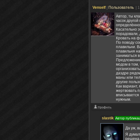
Venself
|
Пользователь
| 
Автор, ты кл
часок другой
определённо
Касательно э
порадовали, 
Кровать на ф
По поводу со
плавильни. В
плавильня на
заниматься в
Предложение 
модом в том, 
организовать
даэдре рядом
маны или тел
другие польз
Как вариант,
жертвовать п
вписывается 
нужным.
slastik
Автор публика
Да уж, 
Я думал
решена.