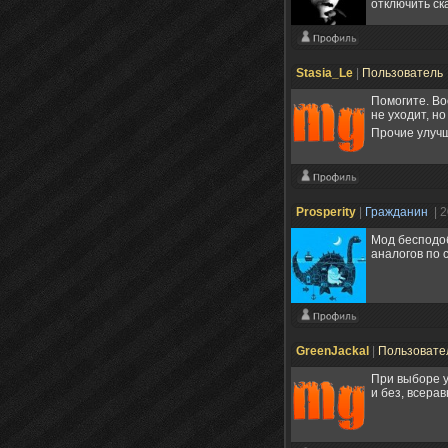
отключить ск
Stasia_Le
|
Пользователь
Помогите. Во
не уходит, но
Прочие улуч
Prosperity
|
Гражданин
| 
Мод бесподоб
аналогов по 
GreenJackal
|
Пользовате
При выборе у
и без, всера