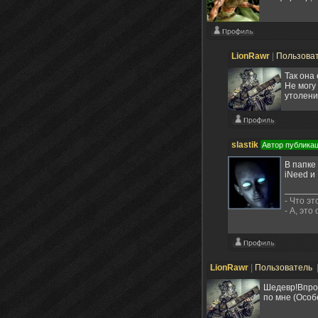
LionRawr
|
Пользова
Так она
Не могу
утолени
slastik
Автор публика
В папке
iNeed и 
- Что эт
- А, это
LionRawr
|
Пользователь
Шедевр!Впроч
по мне (Особ