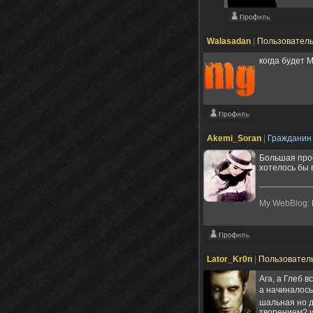
Walasadan
|
Пользовател
когда будет 
Akemi_Soran
|
Граждани
Большая прос
хотелось бы 
My WebBlog:
Lator_Kr0n
|
Пользовател
Ага, а Глеб в
а начиналось
шальная но д
творением? и