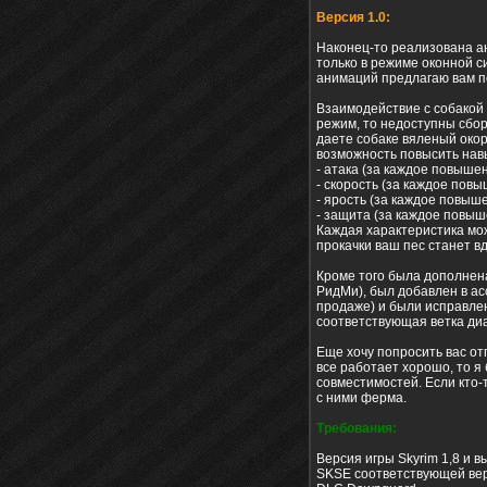
Версия 1.0:
Наконец-то реализована а
только в режиме оконной с
анимаций предлагаю вам по
Взаимодействие с собакой
режим, то недоступны сбор
даете собаке вяленый окоро
возможность повысить навы
- атака (за каждое повышен
- скорость (за каждое пов
- ярость (за каждое повыше
- защита (за каждое повыш
Каждая характеристика мож
прокачки ваш пес станет в
Кроме того была дополнен
РидМи), был добавлен в ас
продаже) и были исправлен
соответствующая ветка диа
Еще хочу попросить вас от
все работает хорошо, то я
совместимостей. Если кто-
с ними ферма.
Требования:
Версия игры Skyrim 1,8 и в
SKSE соответствующей вер