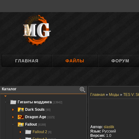
ГЛАВНАЯ
ФАЙЛЫ
ФОРУМ
Каталог
Главная
»
Моды
»
TES V: S
Гиганты моддинга
[13942]
Dark Souls
[90]
Dragon Age
[1115]
Fallout
[6189]
Автор:
slastik
Язык:
Русский
Fallout 2
[6]
Версия:
1.0