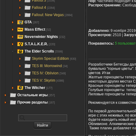
Fallout 3
Лор:
Частично подходит к 
[1034]
Распространение:
Свобод
Fallout 4
[2264]
Fallout: New Vegas
[2884]
GTA
[267]
Mass Effect
[52]
Добавлено:
9 ноября 2019
Просмотров:
2510 |
Загруз
Neverwinter Nights
[232]
Понравилось:
5
пользоват
S.T.A.L.K.E.R.
[220]
The Elder Scrolls
[5599]
Skyrim Special Edition
[630]
Разработчики Бетесды дали
TES III: Morrowind
[34]
буквально "горные цветы"
цветов. Итак
TES IV: Oblivion
[549]
Желтые горноцветы теперь 
TES V: Skyrim
некоторых других местах С
[4386]
Красные горноцветы тепер
The Witcher
[177]
Голубые горноцветы тепер
Лиловые горноцветы тепер
Остальные игры
[357]
Прочие разделы
Рекомендуется к совместн
[167]
По первой дополнительной
игре с этих неживых, по вс
будете находить новый инг
Обливионе. Алхимические с
Также плагин добавляет па