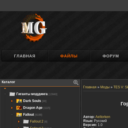
ГЛАВНАЯ
ФАЙЛЫ
ФОРУМ
Каталог
Главная
»
Моды
»
TES V: S
Гиганты моддинга
[13940]
Dark Souls
[90]
Го
Dragon Age
[1115]
Fallout
[6188]
Автор:
Aeltorken
Язык:
Русский
Fallout 2
[6]
Версия:
1.0