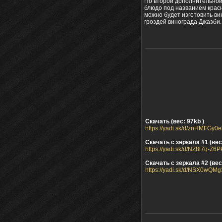
По второй дополнительной 
блюдо под названием красн
можно будет изготовить вин
гроздей винограда Джазби.
Скачать (вес: 97kb )
https://yadi.sk/d/znHMFGy
Скачать с зеркала #1 (вес:
https://yadi.sk/d/NZ8l7q-Z6
Скачать с зеркала #2 (вес
https://yadi.sk/d/NSX0wQM