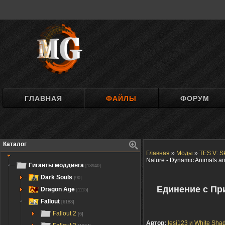
ГЛАВНАЯ
ФАЙЛЫ
ФОРУМ
Каталог
Главная
»
Моды
»
TES V: S
Nature - Dynamic Animals a
Гиганты моддинга
[13940]
Dark Souls
[90]
Единение с Пр
Dragon Age
[1115]
Fallout
[6188]
Fallout 2
[6]
Автор:
lesi123 и White Sha