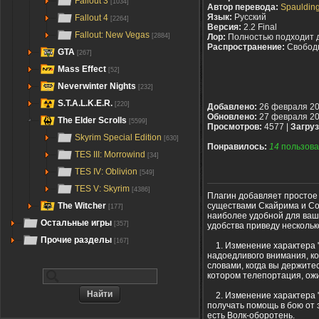
Fallout 3
[1034]
Автор перевода:
Spauldin
Язык:
Русский
Fallout 4
[2264]
Версия:
2.2 Final
Fallout: New Vegas
[2884]
Лор:
Полностью подходит 
Распространение:
Свобод
GTA
[267]
Mass Effect
[52]
Neverwinter Nights
[232]
S.T.A.L.K.E.R.
[220]
Добавлено:
26 февраля 2
Обновлено:
27 февраля 20
The Elder Scrolls
[5599]
Просмотров:
4577 |
Загруз
Skyrim Special Edition
[630]
Понравилось:
14
пользова
TES III: Morrowind
[34]
TES IV: Oblivion
[549]
TES V: Skyrim
[4386]
Плагин добавляет простое
существами Скайрима и Сол
The Witcher
[177]
наиболее удобной для ваше
Остальные игры
[357]
удобства приведу нескольк
Прочие разделы
[167]
1. Изменение характера "
надоедливого внимания, ко
словами, когда вы держитес
котором телепортация, ожи
2. Изменение характера "
получать помощь в бою от э
есть Волк-оборотень.