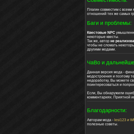
Плагин совместим с всеми
отношений тех же самых гр
Баги и проблемы:
Квестовые NPC
умышленно 
некоторые квесты.
Так же, автор
не реализов
чтобы не сломать некотор
другими модами.
ЧаВо и дальнейше
Данная версия мода - фина
модостроения и поэтому те
недоработку, Вы можете св
поинтересоваться и попро
Если, Вы обнаружили ошибк
комментариях. Приятной и
Благодарности:
Авторам мода -
lesi123 и W
полезные советы.