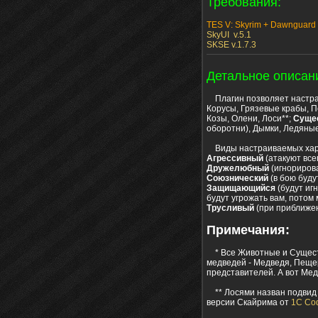
Требования:
TES V: Skyrim + Dawnguard
SkyUI v.5.1
SKSE v.1.7.3
Детальное описан
Плагин позволяет настра
Корусы, Грязевые крабы, 
Козы, Олени, Лоси**;
Суще
оборотни), Дымки, Ледяны
Виды настраиваемых хар
Агрессивный
(атакуют все
Дружелюбный
(игнорирова
Союзнический
(в бою буду
Защищающийся
(будут иг
будут угрожать вам, потом 
Трусливый
(при приближени
Примечания:
* Все Животные и Существа
медведей - Медведя, Пещер
представителей. А вот Мед
** Лосями назван подвид 
версии Скайрима от
1С Со