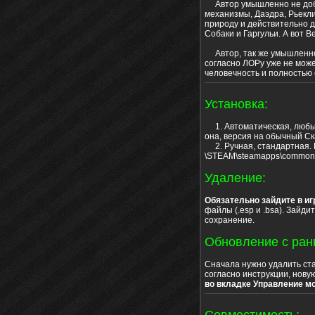
Автор умышленно не добав
механизмы, Даэдра, Рьеклин
природу и действительно д
Собаки и Гаргульи. А вот 
Автор, так же умышленно, 
согласно ЛОРу уже не може
человечность и полностью
Установка:
1. Автоматическая, любы
она, версия на обычный С
2. Ручная, стандартная. П
\STEAM\steamapps\common\S
Удаление:
Обязательно зайдите в иг
файлы (.esp и .bsa). Зайди
сохранение.
Обновление с ран
Сначала нужно удалить ста
согласно инструкции, нову
во вкладке Управление мо
Совместимость: