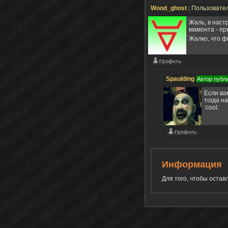
Wood_ghost
|
Пользовате
Жаль, в наст
мамонта - пря
Жалко, что 
Spaulding
Автор публ
Если ва
тогда н
:cool:
Информация
Для того, чтобы оста