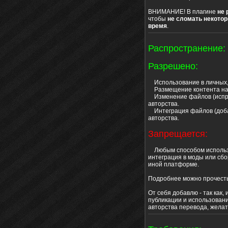
ВНИМАНИЕ! В плагине
не 
чтобы
не сломать некото
время
.
Распространение:
Разрешено:
Использование в личных, 
Размещение контента на с
Изменение файлов (исправ
авторства.
Интеграция файлов (добав
авторства.
Запрещается:
Любым способом использо
интеграция в моды или сбо
иной платформе.
Подробнее можно прочесть
От себя добавлю - так как, 
публикации и использовани
авторства перевода, жела