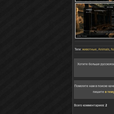
Теги:
животные
,
Animals
,
N
Хотите больше русскояз
Помогите нам в поиске кач
пишите
в тем
Всего комментариев
:
2