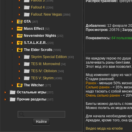
Fallout 3
Распространение:
Требуе
[1034]
Fallout 4
[2264]
Fallout: New Vegas
[2884]
GTA
[267]
Добавлено:
12 февраля 2
Mass Effect
[52]
Просмотров:
20876 |
Загру
Neverwinter Nights
[232]
Понравилось:
64
пользова
S.T.A.L.K.E.R.
[220]
The Elder Scrolls
[5599]
Skyrim Special Edition
[630]
Не каждому герою по душе м
залечивать раны бинтами.
TES III: Morrowind
[34]
Этот мод это вам позволит.
TES IV: Oblivion
[549]
Мод изменяет одну из часте
TES V: Skyrim
Стадии ранений:
[4386]
Ранен
- меньше 50% жизне
The Witcher
[177]
Сильно ранен
- < 35% жизн
надо таскать с собой множ
Остальные игры
[357]
Очень сильно ранен
- < 20
Прочие разделы
[167]
Бинты можно делать с помо
Можно полить их медом или
Для начала необходимо купи
Аркадии, кроме того, она г
Видео мода на ютюбе