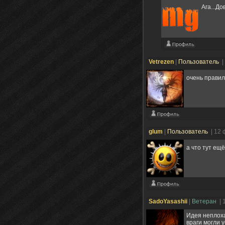
Ага...Д
Vetrezen
|
Пользователь
|
очень прави
glum
|
Пользователь
| 12
а что тут ещ
SadoYasashii
|
Ветеран
| 
Идея неплоха
враги могли 