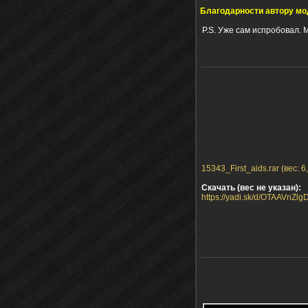
Благодарности автору мо
P.S. Уже сам испробовал. 
15343_First_aids.rar (вес: 6
Скачать (вес не указан):
https://yadi.sk/d/OTAAVnZl