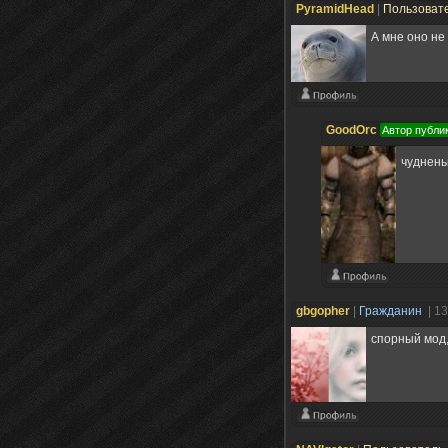
PyramidHead
|
Пользоват
А мне оно не 
GoodOrc
Автор публи
чуднен
gbgopher
|
Гражданин
| 1
спорный мод,