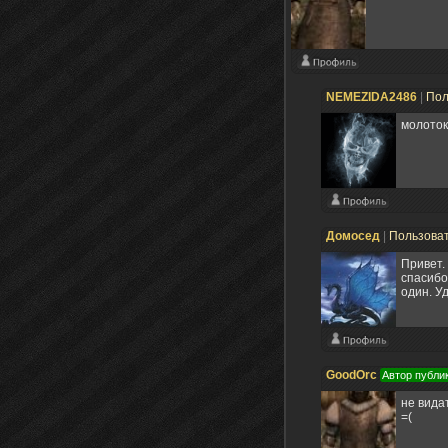
NEMEZIDA2486
|
Пол
молоток
Домосед
|
Пользова
Привет.
спасибо
один. У
GoodOrc
Автор публи
не вида
=(