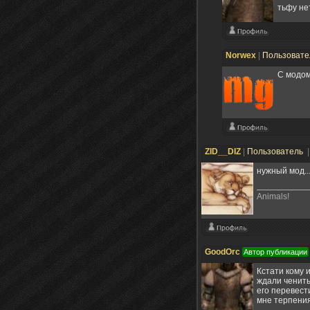
тьфу нет
Norwex
|
Пользоват
С модом
ZID__DIZ
|
Пользователь
|
нужный мод..
Animals!
GoodOrc
Автор публикации
Кстати кому 
ждали ченить
его перевест
мне терпения