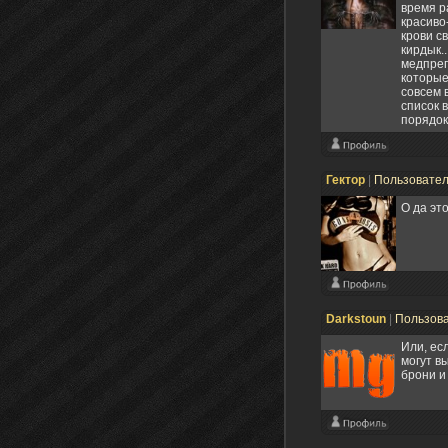
время р
красиво
крови с
кирдык.
медпреп
которые
совсем 
список 
порядок
Гектор
|
Пользовате
О да это
Darkstoun
|
Пользов
Или, ес
могут в
брони и