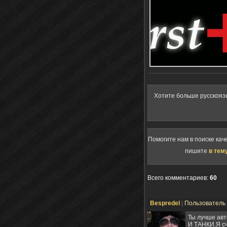
Хотите больше русскояз
Помогите нам в поиске кач
пишите
в тем
Всего комментариев
:
60
Bespredel
|
Пользователь
Ты лучше ав
И ТАНКИ.Я сч