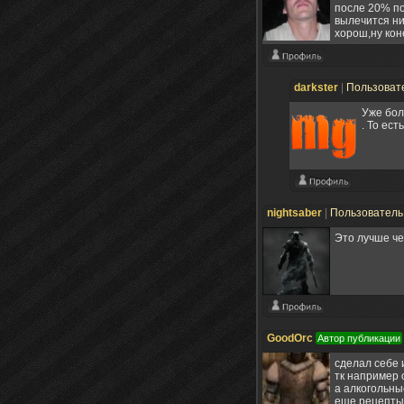
после 20% пот
вылечится ни
хорош,ну коне
darkster
|
Пользоват
Уже бол
. То ес
nightsaber
|
Пользовател
Это лучше чем
GoodOrc
Автор публикации
сделал себе 
тк например 
а алкогольны
еще рецепты 