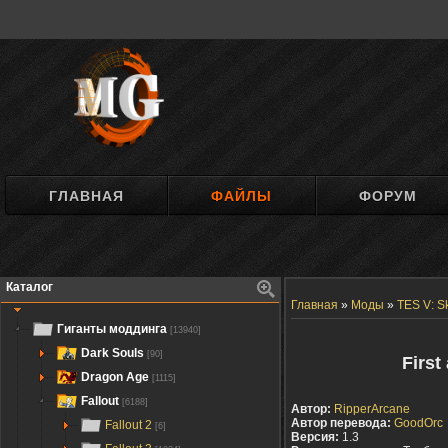
ГЛАВНАЯ
ФАЙЛЫ
ФОРУМ
Каталог
Главная
»
Моды
»
TES V: S
Гиганты моддинга
[13940]
Dark Souls
[90]
First
Dragon Age
[1115]
Fallout
[6188]
Автор:
RipperArcane
Автор перевода:
GoodOrc
Fallout 2
[6]
Версия:
1.3