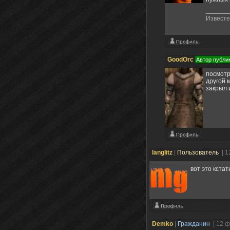
Известен
GoodOrc
Автор публи
посмотр
другой 
закрыл 
langlitz
|
Пользователь
| 1
вот это кстат
Demko
|
Гражданин
| 12 