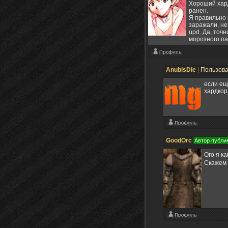
Хороший хард
ранен.
Я правильно 
заражали, не
upd. Да, точ
морозного пау
AnubisDie
|
Пользов
если еще
хардкор.
GoodOrc
Автор публи
Ого я к
Скажем 