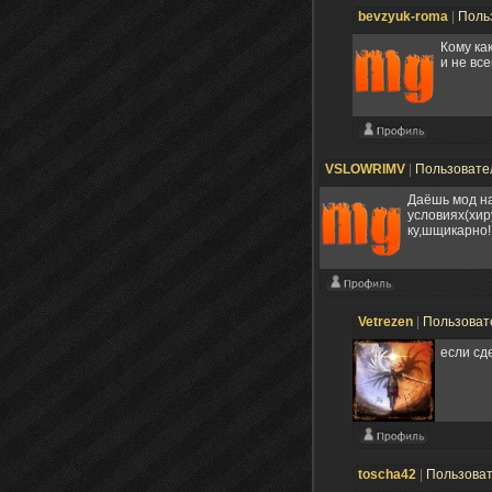
bevzyuk-roma
|
Поль
Кому ка
и не вс
VSLOWRIMV
|
Пользовате
Даёшь мод на
условиях(хиру
ку,шщикарно!
Vetrezen
|
Пользоват
если сд
toscha42
|
Пользова