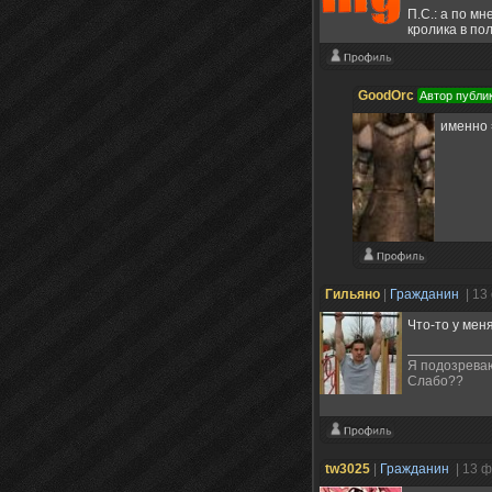
П.С.: а по м
кролика в поле
GoodOrc
Автор публи
именно 
Гильяно
|
Гражданин
| 13
Что-то у мен
Я подозреваю
Слабо??
tw3025
|
Гражданин
| 13 