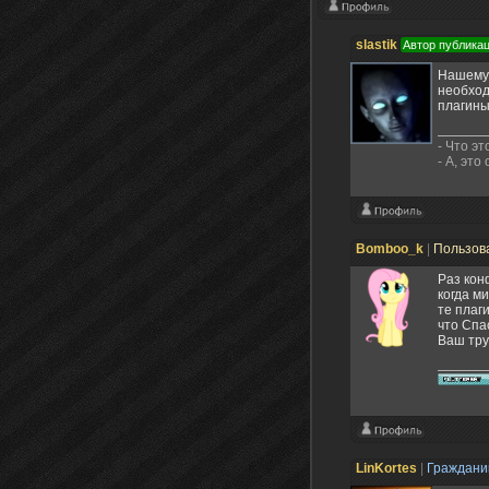
slastik
Автор публика
Нашему 
необход
плагины
- Что эт
- А, это
Bomboo_k
|
Пользов
Раз кон
когда м
те плаг
что Спа
Ваш тру
LinKortes
|
Граждан