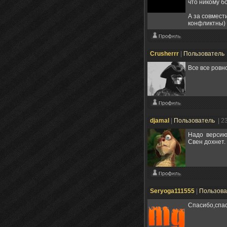
что никому б
А за совмест
конфликтны)
Crusherrr
|
Пользователь
Все все ровно
djamal
|
Пользователь
| 2
Надо версию обнов
Свен дохнет.
Seryoga111555
|
Пользов
Спасибо,спас