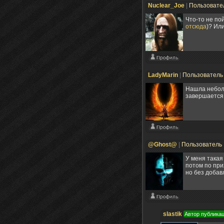
Nuclear_Joe
|
Пользовате
Что-то не по
отсюда
)? Ил
LadyMarin
|
Пользовател
Нашла неболь
завершается,
@Ghost@
|
Пользователь
У меня такая
потом по при
но без добав
slastik
Автор публика