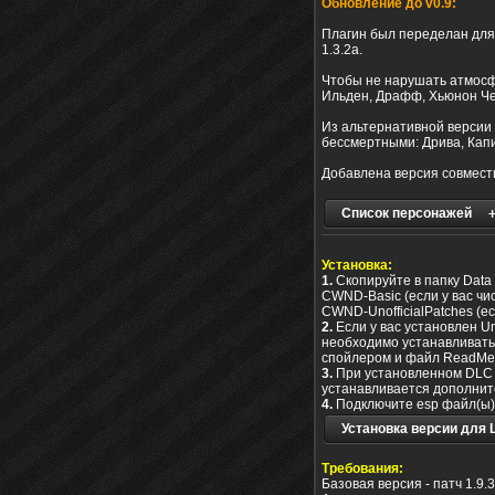
Обновление до v0.9:
Плагин был переделан для 
1.3.2a.
Чтобы не нарушать атмосф
Ильден, Драфф, Хьюнон Че
Из альтернативной версии п
бессмертными: Дрива, Кап
Добавлена версия совместим
Список персонажей
Установка:
1.
Скопируйте в папку Data
CWND-Basic (если у вас чис
CWND-UnofficialPatches (ес
2.
Если у вас установлен Uno
необходимо устанавливать в
спойлером и файл ReadMe_L
3.
При установленном DLC 
устанавливается дополните
4.
Подключите esp файл(ы) 
Установка версии для
Требования:
Базовая версия - патч 1.9.3