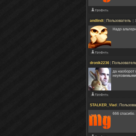
andlindt
|
Пользователь
| 
Надо альтерн
dronik2236
|
Пользовател
да наоборот 
неуязвимыми с
STALKER_Vlad
|
Пользов
666 спасибо.