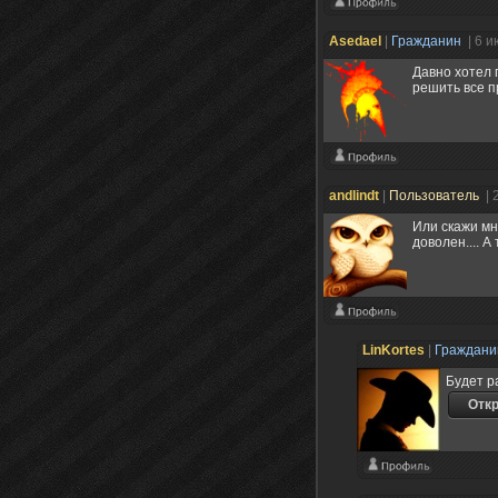
Asedael
|
Гражданин
| 6 
Давно хотел 
решить все п
andlindt
|
Пользователь
| 
Или скажи мне
доволен.... А 
LinKortes
|
Граждан
Будет р