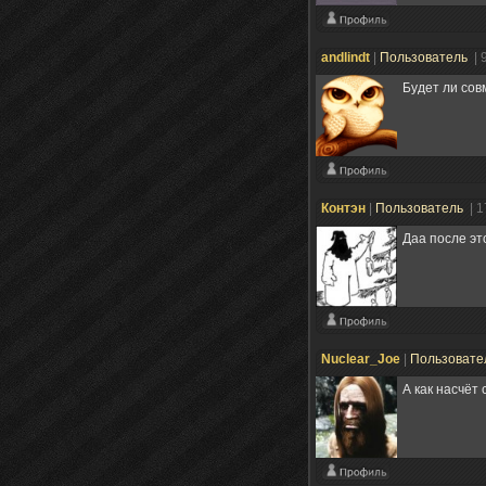
andlindt
|
Пользователь
| 
Будет ли со
Контэн
|
Пользователь
| 
Даа после эт
Nuclear_Joe
|
Пользовате
А как насчёт