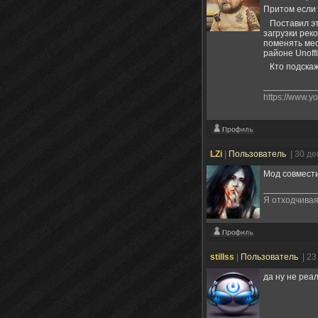
Притом если 
Поставил это
загрузки реко
поменять мест
районе Unoffic
Кто подскаж
https://www.
LZi
|
Пользователь
| 30 д
Мод совмести
Я отходчивая.
stillss
|
Пользователь
| 23
да ну не реа