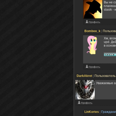
Вы не с
плагина
slasik 
Bomboo_k
|
Пользов
Хм, воз
upd. Де
в основ
DarkAkret
|
Пользовател
Уважаемые ав
LinKortes
|
Граждан