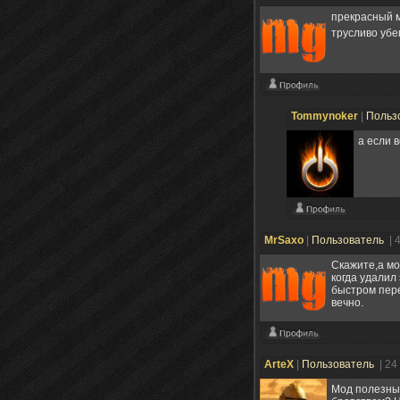
прекрасный м
трусливо уб
Tommynoker
|
Польз
а если 
MrSaxo
|
Пользователь
| 
Скажите,а мо
когда удалил
быстром пере
вечно.
ArteX
|
Пользователь
| 24
Мод полезный