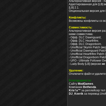
Альтернативная версия - пат
Адаптированная для [LB] вер
[LB] 2.1.
Опциональная версия для D
Конфликты:
Возможны конфликты со вс
Совместимость:
Альтернативная версия ра
ними совместима:
- Офф. DLC Dawnguard;
- Офф. DLC Hearthfire;
- Офф. DLC Dragonborn.
- Unofficial Skyrim Patch (в
- Unofficial Dawnguard Patch
- Unofficial Hearthfire Patch 
- Unofficial Dragonborn Patc
- UFO - Ultimate Follower Ove
- Lady Body [LB] (версии
не
Удаление:
Отключите файл и удалите 
Благодарности:
Сайту
ModGames
.
Компании
Bethesda
.
Kris†a™
за реплейсер тел 
DJ_Kovrik
за перевод Unoffi