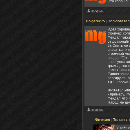
Это хорошо...
Bolgarec75
|
Пользовател
Идея хороша,
(пример: согл
Фендал также
от дракона(((
2). Опять же 
спасаться и 
огромный мол
сердце!!!")))
пьянчушка хо
крыльцо как н
налево, она е
Единственно 
реагируют - э
т.д.".. Короче
UPDATE
: Бл
к примеру, чт
Фендал, что 
Народ, чё де
Nitrosum
|
Пользова
У тебя 