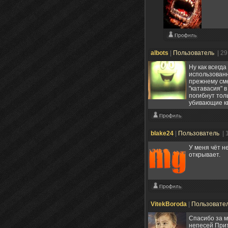
albots
|
Пользователь
| 2
Ну как всегд
использован
прежнему сме
"катавасия" в
погибнут толь
убивающие кв
blake24
|
Пользователь
| 
У меня чёт н
открывает.
VitekBoroda
|
Пользовате
Спасибо за м
непесей Прит