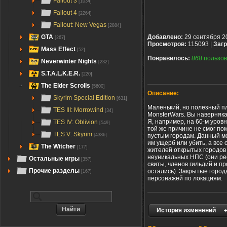
Fallout 3
[1034]
Fallout 4
[2264]
Fallout: New Vegas
[2884]
GTA
Добавлено:
29 сентября 2
[267]
Просмотров:
115093 |
Загр
Mass Effect
[52]
Понравилось:
868
пользов
Neverwinter Nights
[232]
S.T.A.L.K.E.R.
[220]
The Elder Scrolls
[5600]
Описание:
Skyrim Special Edition
[631]
Маленький, но полезный пл
TES III: Morrowind
[34]
MonsterWars. Вы наверняк
Я, например, на 60-м уров
TES IV: Oblivion
[549]
той же причине не смог по
TES V: Skyrim
пустым городам. Данный м
[4386]
им ущерб или убить, а все 
The Witcher
[177]
жителей открытых городов 
неуникальных НПС (они рес
Остальные игры
[357]
свиты, членов гильдий и п
Прочие разделы
остались). Закрытые город
[167]
персонажей по локациям.
История изменений