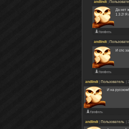
andlindt
|
Пользоват
Да нет ж
1.3.2! Я
andlindt
|
Пользоват
И спс з
andlindt
|
Пользователь
| 
И на русском!
andlindt
|
Пользователь
| 