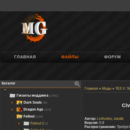
ГЛАВНАЯ
ФАЙЛЫ
ФОРУМ
Каталог
Главная
»
Моды
»
TES V: S
Гиганты моддинга
[13941]
Dark Souls
[90]
Civ
Dragon Age
[1115]
Fallout
[6188]
Автор:
LinKortes, slastik
Версия:
0.9
Fallout 2
[6]
Распространение:
Требуе