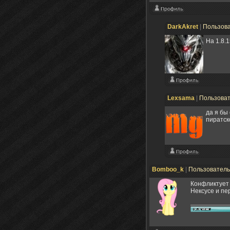
DarkAkret
|
Пользов
На 1.8.1
Lexsama
|
Пользова
да я бы 
пиратск
Bomboo_k
|
Пользовател
Конфликтует 
Нексусе и пе