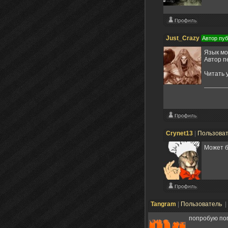
Just_Crazy
Автор пу
Язык мо
Автор п
Читать 
Crynet13
|
Пользова
Может б
Tangram
|
Пользователь
|
попробую погл