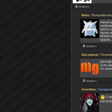
Mako
|
Пользовател
Умный д
скайрим
просто 
брони н
КРИКИ Е
врагом.
Шусурисик
|
Пользо
ДАЛАДН
если ум
P.s лег
GreenNya
|
Граждан
Сове
НЕПОЛН