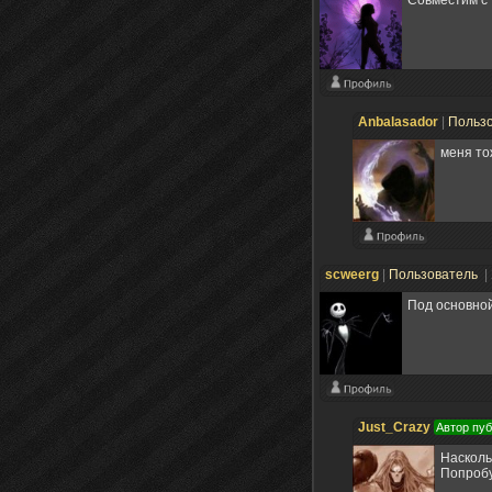
Anbalasador
|
Польз
меня то
scweerg
|
Пользователь
|
Под основной
Just_Crazy
Автор пу
Насколь
Попробу