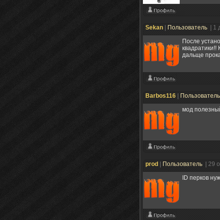
Sekan
|
Пользователь
| 1
После устано
квадратики!!
дальще прока
Barbos116
|
Пользовател
мод полезный
prod
|
Пользователь
| 29 
ID перков ну