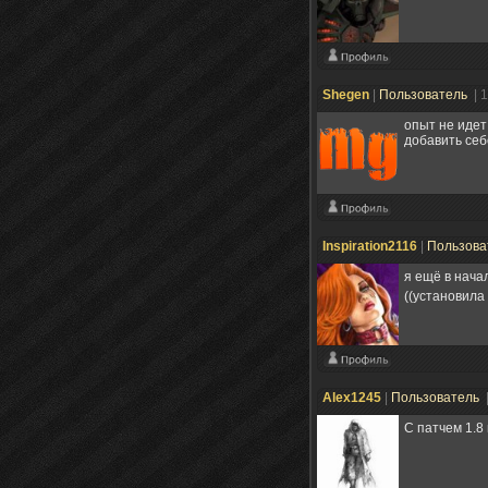
Shegen
|
Пользователь
| 
опыт не идет
добавить себ
Inspiration2116
|
Пользова
я ещё в нача
((установила
Alex1245
|
Пользователь
С патчем 1.8