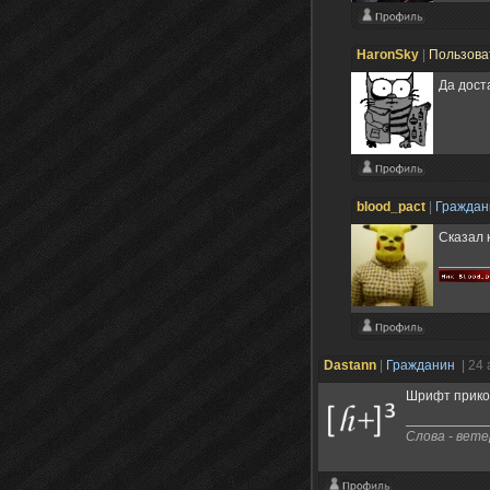
HaronSky
|
Пользова
Да дост
blood_pact
|
Гражда
Сказал 
Dastann
|
Гражданин
| 24
Шрифт прикол
Слова - ветер