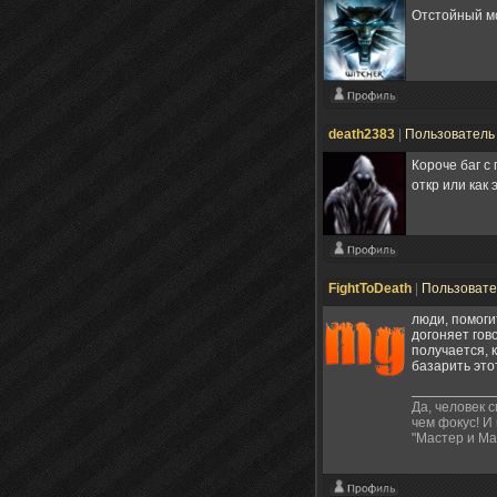
Отстойный мо
death2383
|
Пользовател
Короче баг с
откр или как 
FightToDeath
|
Пользоват
люди, помогит
догоняет гово
получается, 
базарить это
Да, человек 
чем фокус! И
"Мастер и Ма