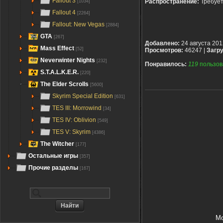
Fallout 3
Распространение:
Требуе
[1034]
Fallout 4
[2264]
Fallout: New Vegas
[2884]
GTA
[267]
Добавлено:
24 августа 201
Mass Effect
[52]
Просмотров:
46247 |
Загру
Neverwinter Nights
[232]
Понравилось:
119
пользов
S.T.A.L.K.E.R.
[220]
The Elder Scrolls
[5600]
Skyrim Special Edition
[631]
TES III: Morrowind
[34]
TES IV: Oblivion
[549]
TES V: Skyrim
[4386]
The Witcher
[177]
Остальные игры
[357]
Прочие разделы
[167]
Мо