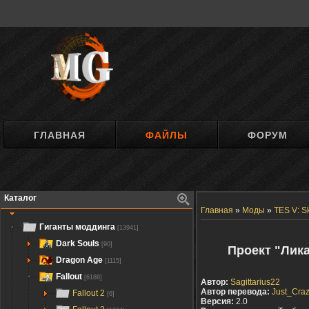
ГЛАВНАЯ
ФАЙЛЫ
ФОРУМ
Каталог
Главная
»
Моды
»
TES V: S
Гиганты моддинга
[13941]
Dark Souls
[90]
Проект "Лика
Dragon Age
[1115]
Fallout
[6188]
Автор:
Sagittarius22
Автор перевода:
Just_Cra
Fallout 2
[6]
Версия:
2.0