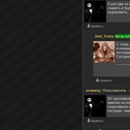
Съел уже хз 
схавать и буд
подправить.
Just_Crazy
Автор пу
C этим,
и никак
последн
Сегодня
scweerg
|
Пользователь
|
50 трупов(ил
именно на по
спортивного 
сестрам - лик