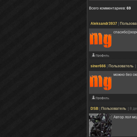
Всего комментариев
:
69
Aleksandr3937
|
Пользова
спасибо))хор
siner666
|
Пользователь
|
можно без ск
DSB
|
Пользователь
| 8 д
Автор лол мо