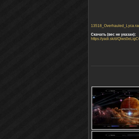
13518_Overhauled_Lyca.rar 
Скачать (вес не указан):
https://yadi.sk/d/Qlws0eLig