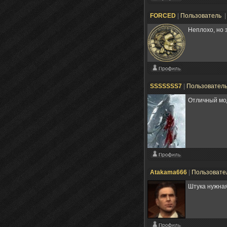
FORCED
|
Пользователь
|
Неплохо, но 
SSSSSSS7
|
Пользовател
Отличный мо
Atakama666
|
Пользовате
Штука нужна