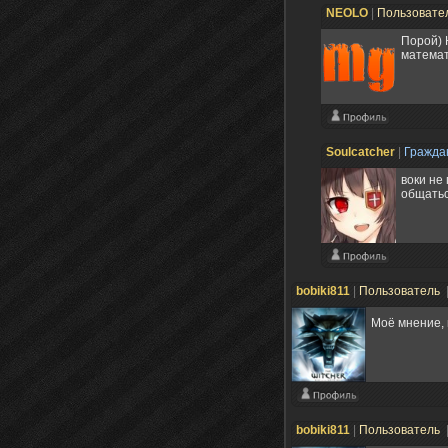
NEOLO
|
Пользовате
Порой) 
математ
Soulcatcher
|
Гражда
воки не
общатьс
bobiki811
|
Пользователь
Моё мнение, 
bobiki811
|
Пользователь