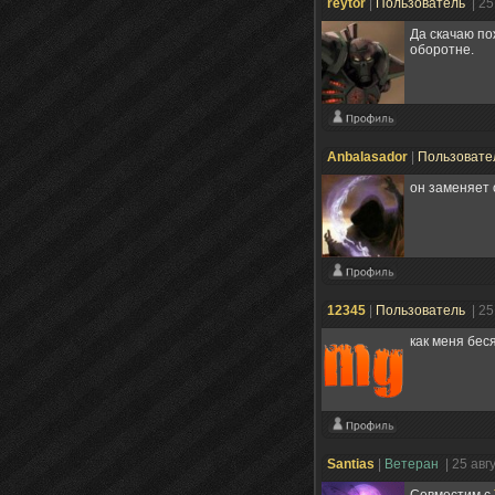
reytor
|
Пользователь
| 25
Да скачаю пож
оборотне.
Anbalasador
|
Пользовате
он заменяет 
12345
|
Пользователь
| 25
как меня бес
Santias
|
Ветеран
| 25 авг
Совместим с