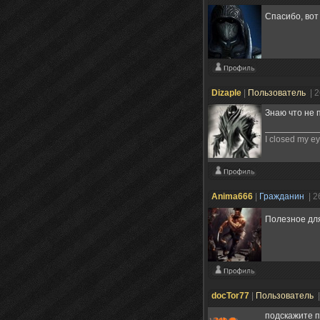
Спасибо, вот
Dizaple
|
Пользователь
| 
Знаю что не 
I closed my ey
Anima666
|
Гражданин
| 2
Полезное дл
docTor77
|
Пользователь
|
подскажите п