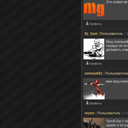
Это новая ве
Dj_Sani
|
Пользователь
| 
Мод хороший,
сердца не ес
добавить очк
zetman581
|
Пользовател
мне мод очен
reytor
|
Пользователь
| 2
Тупой баг с 
удары и из ру