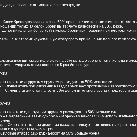
ни душ дают дополнит.магию для перезарядки.
и
-- Класс брони увеличивается на 50% при ношении полного комплекта тяжелы
и ношении только тяжелой брони вы теряете равновесие на 50% реже.
-- Дополнительный бонус 75% к классу брони при ношении полного комплект
- 50% шанс отразить рукопашную атаку врага при ношении полного комплекта
Закрывшийся щитом,вы получаете на 50% меньше урона от огня,холода и элек
ашмя -- Удары плашмя наносят в 5 раз больше урона.
ужия
-----
Силовые атаки двуручным оружием расходуют на 50% меньше сил.
- Силовая атака при движении назад парализует противника с вероятностью
 -- Силовые атаки стоя наносят 50% дополнительного урона с некоторым ша
оружия
-------
 Силовые атаки одноручным оружием расходуют на 50% меньше сил.
р -- Смертельные атаки одноручным оружием наносят 50% дополнительного 
голову.
р -- Силовая атака при движении назад парализует противника с вероятнос
таки с двух рук на 40% быстрее.
 Силовые атаки с двух рук наносят на 50% больше урона.