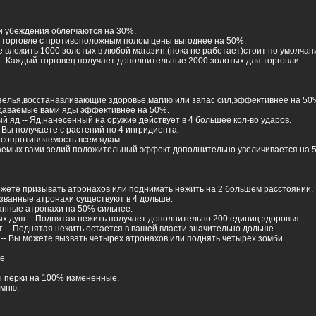
и убеждения облегчаются на 30%.
и торговле с противоположным полом цены выгоднее на 50%.
е вложить 1000 золотых в любой магазин.(пока не работает)стоит по умолчан
-- Каждый торговец получает дополнительные 2000 золотых для торговли.
 зелья,восстанавливающие здоровье,магию или запас сил,эффективнее на 50
здаваемые вами яды эффективнее на 50%.
 яд -- Яд,нанесенный на оружие,действует в 4 большее кол-во ударов.
- Вы получаете с растений по 4 ингридиента.
 сопротивляемость всем ядам.
ваемых вами зелий положительный эффект дополнительно увеличивается на 
ожете призывать атронахов или поднимать нежить на 2 большем расстоянии.
изванные атронахи существуют в 4 дольше.
ванные атронахи на 50% сильнее.
х душ -- Поднятая нежить получает дополнительно 200 единиц здоровья.
 -- Поднятая нежить остается в вашей власти значительно дольше.
-- Вы можете вызвать четырех атронахов или поднять четырех зомби.
ие
 перки на 100% измененные.
омню.