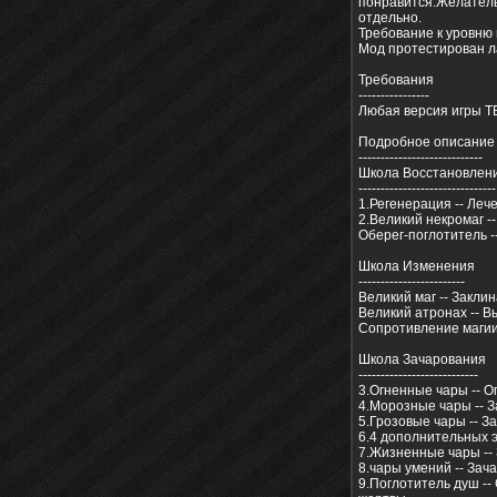
понравится.Желательно
отдельно.
Требование к уровню 
Мод протестирован ла
Требования
----------------
Любая версия игры TE
Подробное описание
----------------------------
Школа Восстановлен
-------------------------------
1.Регенерация -- Ле
2.Великий некромаг -
Оберег-поглотитель 
Школа Изменения
------------------------
Великий маг -- Закл
Великий атронах -- В
Сопротивление магии
Школа Зачарования
---------------------------
3.Огненные чары -- 
4.Морозные чары -- 
5.Грозовые чары -- 
6.4 дополнительных э
7.Жизненные чары --
8.чары умений -- За
9.Поглотитель душ -