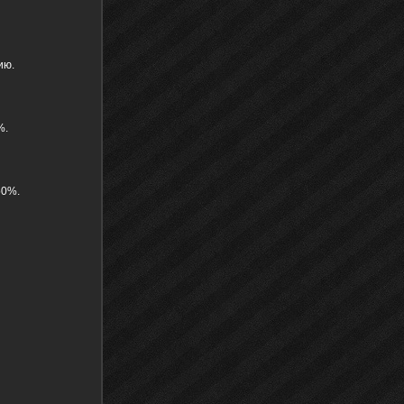
ию.
%.
50%.