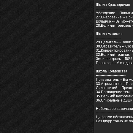
Школа Красноречия
---------------------------
Убеждение -- Попытк
27.Очарование -- Пр
Вкладчик -- Вы может
28.Великий торговец 
Школа Алхимии
---------------------
29.Целитель -- Ваши
30.Отравитель -- Со
31.Концентрированный
32.Великий травник -
Змеиная кровь -- 50%
Провизор -- У созда
Школа Колдовства
-------------------------
Призыватель -- Вы м
33.Атромантия -- Пр
Сила стихий -- Приз
34.Поглощение темны
35.Великий некромант
36.Спиральные души 
Небольшое замечан
------------------------------
Цифрами обозначены
Без цифр точно не п