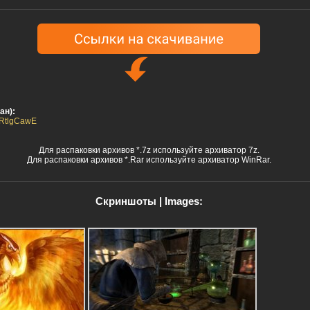
ан):
xVRtlgCawE
Для распаковки архивов *.7z используйте архиватор 7z.
Для распаковки архивов *.Rar используйте архиватор WinRar.
Скриншоты | Images: