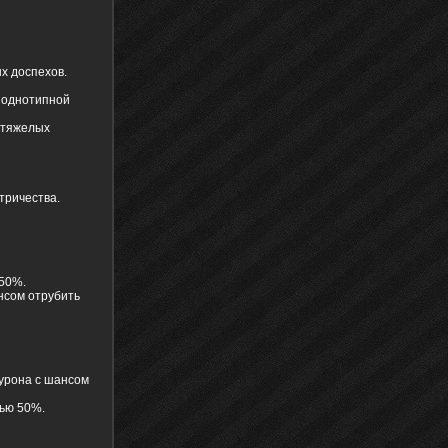
х доспехов.
а однотипной
 тяжелых
тричества.
 50%.
нсом отрубить
урона с шансом
тью 50%.