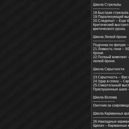
Школа Стрельбы
-----------------------
18.Быстрая стрельба 
19.Парализующий выс
20.Следопыт -- Еще б
Критический выстрел
критического урона.
Школа Легкой брони
----------------------------
Подгонка по фигуре -
21.Ловкость тени -- 
брони.
22.Полный комплект 
легкой брони.
Школа Скрытности
-------------------------
23.Скрытность -- Вас
24.Удар в спину -- С
25.Смертельный выстр
Приглушенные шаги -
Школа Взлома
-------------------
Охотник за сокровищ
Школа Карманных кр
-------------------------------
26.Накладные карман
Щипач -- Карманные к