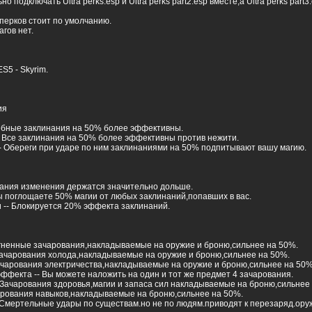
 подключать Ultra perks.esp и Ultra perks part2.esp вместе,а Ultra perks part
перков стоит по умолчанию.
гов нет.
S5 - Skyrim.
ия
чебные заклинания на 50% более эффективны.
- Все заклинания на 50% более эффективны против нежити.
-- Обереги при ударе по ним заклинаниями на 50% подпитывают вашу магию.
инания изменения держатся значительно дольше.
ы поглощаете 50% магии от любых заклинаний,попавших в вас.
 -- Блокируется 20% эффекта заклинаний.
Огненные зачарования,накладываемые на оружие и броню,сильнее на 50%.
Зачарования холода,накладываемые на оружие и броню,сильнее на 50%.
Зачарования электричества,накладываемые на оружие и броню,сильнее на 50%
ффекта -- Вы можете наложить на один и тот же предмет 4 зачарования.
 Зачарования здоровья,магии и запаса сил накладываемые на броню,сильнее
чарования навыков,накладываемые на броню,сильнее на 50%.
- Смертельные удары по существам.но не по людям.приводят к перезаряд.ор