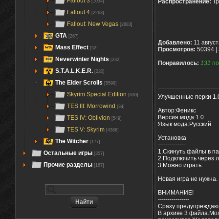
Fallout 3
Распространение:
Тр
[1034]
Fallout 4
[2263]
Fallout: New Vegas
[2883]
GTA
[267]
Добавлено:
11 авгус
Mass Effect
[52]
Просмотров:
50394 |
Neverwinter Nights
[232]
Понравилось:
131
по
S.T.A.L.K.E.R.
[220]
The Elder Scrolls
[5599]
Skyrim Special Edition
[630]
Улучшенные перки 1.
TES III: Morrowind
[34]
Автор:Феникс
Версия мода:1.0
TES IV: Oblivion
[549]
Язык мода:Русский
TES V: Skyrim
[4386]
Установка
The Witcher
[177]
--------------
1.Скинуть файлы в па
Остальные игры
[357]
2.Подключить через ла
Прочие разделы
3.Можно играть.
[167]
Новая игра не нужна.
ВНИМАНИЕ!
----------------
Сразу предупреждаю 
В архиве 3 файла.Мож