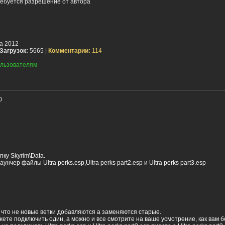
ебуется разрешение от автора
та 2012
Загрузок:
5665 |
Комментарии:
114
льзователям
0
пку Skyrim\Data.
унчер файлы Ultra perks.esp,Ultra perks part2.esp и Ultra perks part3.esp
что не новые ветки добавляются а заменяются старые.
ете подключить один, а можно и все смотрите на ваше усмотрение, как вам 