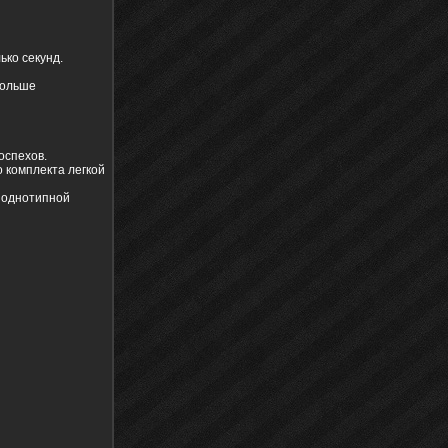
ько секунд.
больше
оспехов.
 комплекта легкой
а однотипной