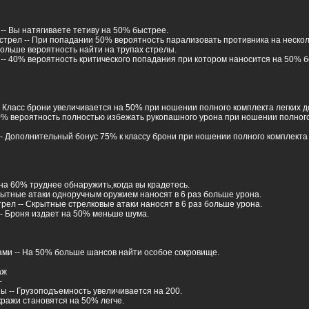
-- Вы натягиваете тетиву на 50% быстрее.
трел -- При попадании 50% вероятность парализовать противника на нескол
ольше вероятность найти на трупах стрелы.
 -- 40% вероятность критического попадания при котором наносится на 50% 
- Класс брони увеличивается на 50% при ношении полного комплекта легких д
50% вероятность полностью избежать рукопашного урона при ношении полного
-- Дополнительный бонус 75% к классу брони при ношении полного комплект
 на 60% труднее обнаружить,когда вы крадетесь.
крытные атаки одноручным оружием наносят в 6 раз больше урона.
ел -- Скрытные стрелковые атаки наносят в 6 раз больше урона.
- Броня издает на 50% меньше шума.
ами -- На 50% больше шансов найти особое сокровище.
аж
-
ы -- Грузоподъемность увеличивается на 200.
ражи становятся на 50% легче.