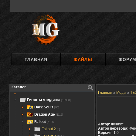
ГЛАВНАЯ
ФАЙЛЫ
ФОРУ
Каталог
Главная
»
Моды
»
TES
Гиганты моддинга
[13938]
Dark Souls
[90]
Dragon Age
[1115]
Fallout
[6186]
Автор:
Феникс
Автор перевода:
Фен
Fallout 2
[6]
Версия:
1.0