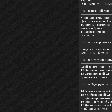
жертвы.
Экономия душ -- Кам
Школа Тяжелой брон
-------------------------------
Хорошая экипировка 
Центр тяжести -- Пр
10.Полный комплект 
тяжелой брони.
11.Отражение тени -
доспехов.
Школа Блокирования
----------------------------
Защита от стихий -- 
Смертельный удар пл
Школа Двуручного ор
-------------------------------
Стойка чемпиона -- 
12.Великий паладин -
13.Смертельный удар
противнику голову.
Школа Одноручного 
-------------------------------
14.Боевая стойка --
15.Убийственный уда
отрубить противнику 
16.Парализующий уда
17.Двойной вихрь -- А
Двойная мясорубка --