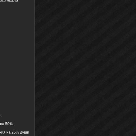
3.esp можно
.
 на 50%.
ужия на 25% души