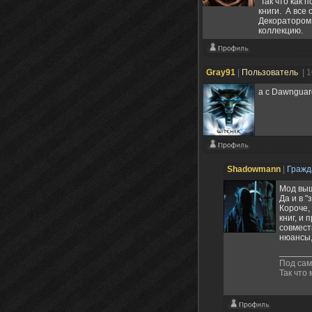
Так что как 
книги. А все 
Декоратором 
коллекцию.
Gray91
|
Пользователь
| 
а с Dawngua
Shadowmann
|
Граж
Мод выш
Да и в "
Короче,
книг, и
совмест
нюансы,
Под сам
Так что