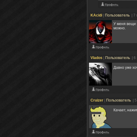
KAcidi
|
Пользователь
| 7
У меня вещи 
можно.
Vlados
|
Пользователь
| 6
Давно уже хо
Cruizer
|
Пользователь
| 
Качает, нажи