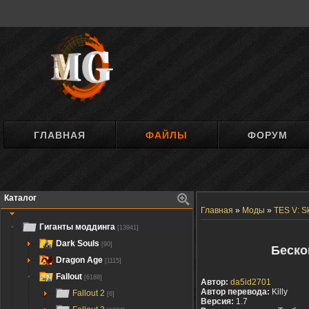
ГЛАВНАЯ
ФАЙЛЫ
ФОРУМ
Каталог
Главная
»
Моды
»
TES V: S
Гиганты моддинга
[13941]
Dark Souls
[90]
Беско
Dragon Age
[1115]
Fallout
[6188]
Автор:
da5id2701
Автор перевода:
Killy
Fallout 2
[6]
Версия:
1.7