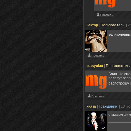
Гектор
|
Пользователь
| 2
великолепный
patsyukot
|
Пользователь
Блин. Не смо
полезут воро
распотрошу и
князь
|
Гражданин
| 13 ию
о вышел фикс