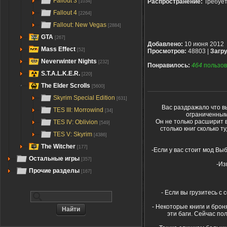
Fallout 3
Распространение:
Требуе
[1034]
Fallout 4
[2264]
Fallout: New Vegas
[2884]
GTA
[267]
Добавлено:
10 июня 2012
Mass Effect
[52]
Просмотров:
48803 |
Загру
Neverwinter Nights
[232]
Понравилось:
464
пользов
S.T.A.L.K.E.R.
[220]
The Elder Scrolls
[5600]
Skyrim Special Edition
[631]
Вас раздражало что вы
TES III: Morrowind
[34]
ограниченным 
Он не только расширит 
TES IV: Oblivion
[549]
столько книг сколько 
TES V: Skyrim
[4386]
The Witcher
[177]
-Если у вас стоит мод Вы
Остальные игры
[357]
-Из
Прочие разделы
[167]
- Если вы грузитесь с
- Некоторые книги и брон
эти баги. Сейчас по