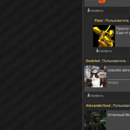
Floot
|
Пользователь
Просто 
Еще от 
Dedshot
|
Пользователь
|
спасибо авто
sergey
AlexanderSoul
|
Пользова
Отличный Мод