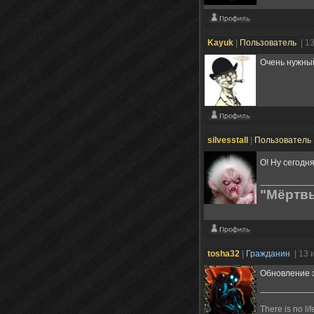
Kayuk
|
Пользователь
| 1
Очень нужный
silvesstall
|
Пользователь
О! Ну сегодн
"Мёртвы
tosha32
|
Гражданин
| 13 
Обновление 
There is no li