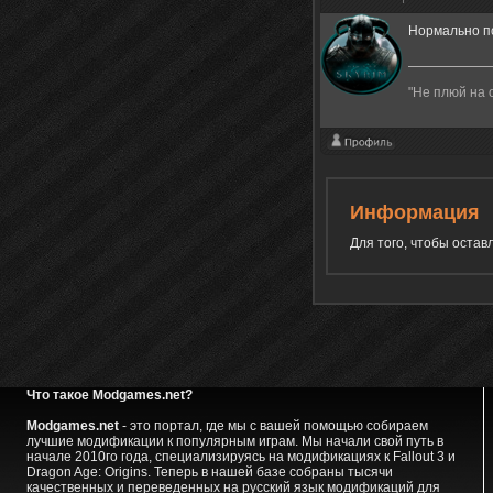
Нормально по
"Не плюй на 
Информация
Для того, чтобы оста
Что такое Modgames.net?
Modgames.net
- это портал, где мы с вашей помощью собираем
лучшие модификации к популярным играм. Мы начали свой путь в
начале 2010го года, специализируясь на модификациях к Fallout 3 и
Dragon Age: Origins. Теперь в нашей базе собраны тысячи
качественных и переведенных на русский язык модификаций для