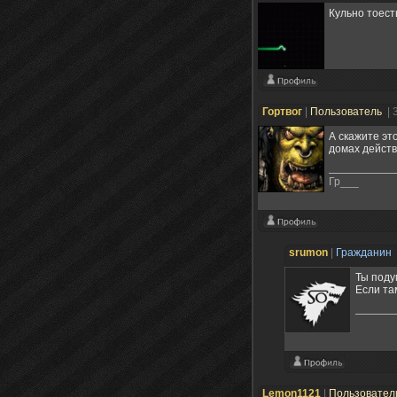
Кульно тоест
Гортвог
|
Пользователь
| 
А скажите эт
домах дейст
Гр___
srumon
|
Гражданин
Ты подум
Если та
Lemon1121
|
Пользовател