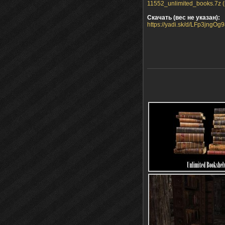
11552_unlimited_books.7z (
Скачать (вес не указан):
https://yadi.sk/d/LFp3jngOg9