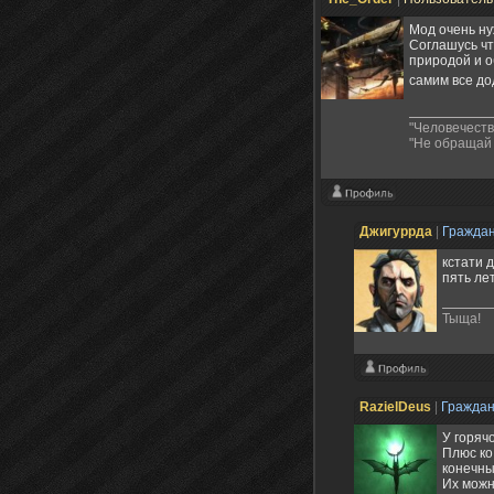
Мод очень н
Соглашусь чт
природой и о
самим все до
"Человечество
"Не обращай 
Джигуррда
|
Гражда
кстати 
пять ле
Тыща!
RazielDeus
|
Гражда
У горяч
Плюс ко
конечны
Их можн