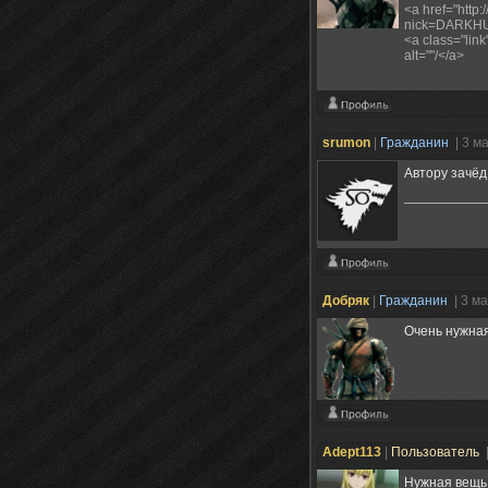
<a href="http:
nick=DARKHUM
<a class="lin
alt=""/</a>
srumon
|
Гражданин
| 3 м
Автору зачёд
Добряк
|
Гражданин
| 3 м
Очень нужная
Adept113
|
Пользователь
Нужная вещь.