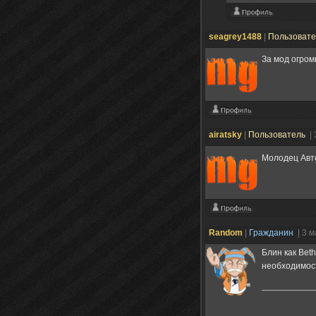
seagrey1488
|
Пользоват
За мод огро
airatsky
|
Пользователь
|
Молодец Авт
Random
|
Гражданин
| 3 
Блин как Bet
необходимос