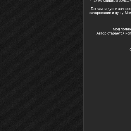
- Так же слишком больши
- Так камни душ и зачар
зачарование и душу. Мод
Мод полно
Автор старается исп