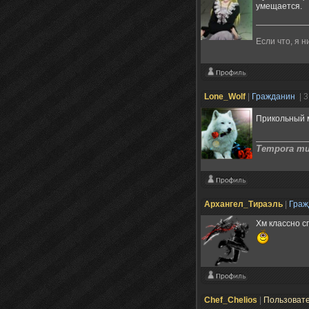
умещается.
Если что, я н
Lone_Wolf
|
Гражданин
| 
Прикольный 
Tempora mut
Архангел_Тираэль
|
Гра
Хм классно сп
Chef_Chelios
|
Пользоват