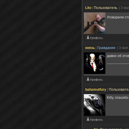
Lito
|
Пользователь
| 3 ма
Уговорили с
князь
|
Гражданин
| 3 мая
давно об это
bahamutfury
|
Пользовате
Killy, спасиб