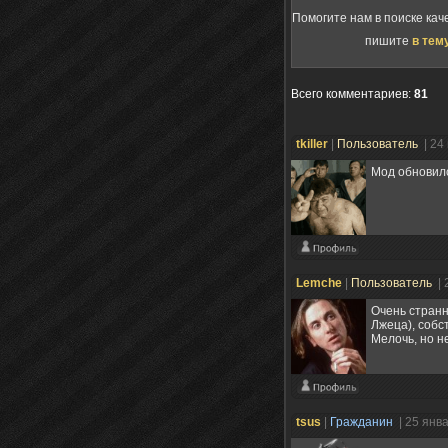
Помогите нам в поиске кач
пишите
в тем
Всего комментариев
:
81
tkiller
|
Пользователь
| 24
Мод обновилс
Lemche
|
Пользователь
| 
Очень странн
Лжеца), собс
Мелочь, но н
tsus
|
Гражданин
| 25 янв