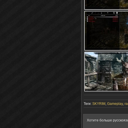
Теги:
SKYRIM
,
Gameplay
,
ra
Хотите больше русскояз