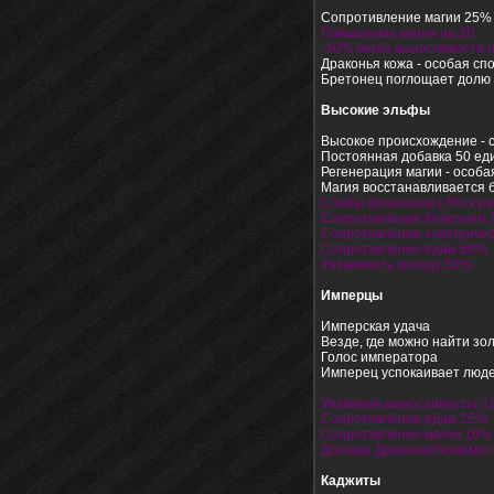
Сопротивление магии 25%
Повышение магии на 20
-10% реген выносливости.
Драконья кожа - особая сп
Бретонец поглощает долю 
Высокие эльфы
Высокое происхождение - 
Постоянная добавка 50 ед
Регенерация магии - особа
Магия восстанавливается б
Слабы физически (-5% к р
Сопротивления болезням
Сопротивление электриче
Сопротивление ядам 50%
Уязвимость холоду 50%
Имперцы
Имперская удача
Везде, где можно найти зо
Голос императора
Имперец успокаивает люде
Уязвимая выносливость(-1
Сопротивление ядам 25%
Сопротивление магии 10%
Договор Дракона(Уязвимост
Каджиты