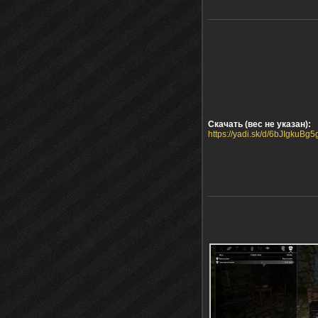
Скачать (вес не указан):
https://yadi.sk/d/6bJIgkuBg