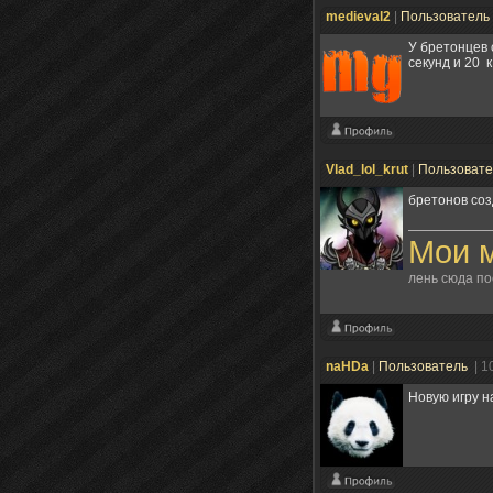
medieval2
|
Пользователь
У бретонцев 
секунд и 20 
Vlad_lol_krut
|
Пользоват
бретонов со
Мои 
лень сюда по
naHDa
|
Пользователь
| 1
Новую игру н