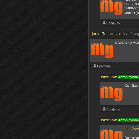
сначала
выводов
может(в 
jaru
|
Пользователь
| 2 ма
отдельно мо
westsaw
Автор публи
Ок. Щас
westsaw
Автор публи
http://
Вот отде