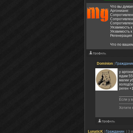
Что вы думае
Аргониане:
Сопротивлен
Сопротивлен
Сопротивлен
Уязвимость к
Уязвимость к
Регенерация
Что по вашем
Dominion
|
Граждани
у аргон
ядам 5
магии у
холод/э
реген +
Если у в
-----------
Хотите 
LunaticK
|
Гражданин
| 3 