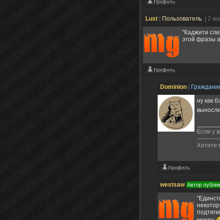
Lust
|
Пользователь
| 2 м
"Каджити сли
этой фразы ав
Dominion
|
Граждани
ну как 
выносли
Если у в
-----------
Хотите 
westsaw
Автор публи
"Единст
некотор
подтяги