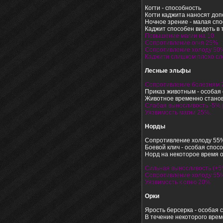
Когти - способность
Когти каджита наносят доп
Ночное зрение - малая сп
Каджит способен видеть в
Повышение магии на 10.
Сопротивление огня 25%
Сопротивление холоду 50
Каджити слишком плохо сл
Лесные эльфы
Сопротивление болезням
Приказ животным - особая
Животное временно станов
Слабая выносливость -5% р
Уязвимость магии 25%.
Норды
Сопротивление холоду 55%
Боевой клич - особая спос
Норд на некоторое время о
Сильная выносливость (+5%
Сопротивление холоду 55
Уязвимость к огню 20%
Орки
Ярость берсерка - особая 
В течение некоторого врем