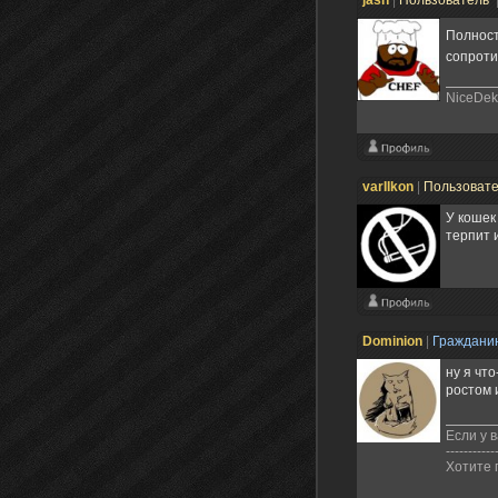
Полност
сопроти
NiceDek
varIIkon
|
Пользоват
У кошек
терпит 
Dominion
|
Граждани
ну я чт
ростом 
Если у в
-----------
Хотите 