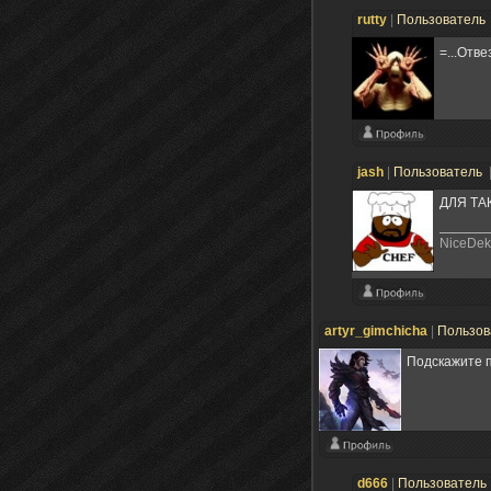
rutty
|
Пользователь
=...Отв
jash
|
Пользователь
ДЛЯ ТА
NiceDek
artyr_gimchicha
|
Пользов
Подскажите п
d666
|
Пользователь