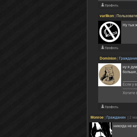
varIIkon
|
Пользоват
Ну тык 
Dominion
|
Граждани
ну я ду
больше,
Если у в
-----------
Хотите 
Monroe
|
Гражданин
| 2 м
никогда не к