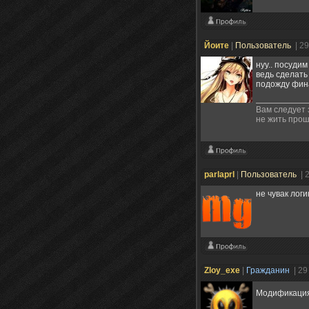
Йоите
|
Пользователь
| 2
нуу.. посуди
ведь сделать
подожду фина
Вам следует 
не жить про
parlaprl
|
Пользователь
| 
не чувак логи
Zloy_exe
|
Гражданин
| 2
Модификация