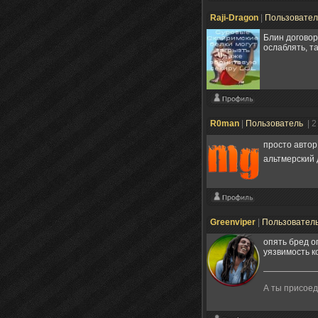
Raji-Dragon
|
Пользовате
Блин договор
ослаблять, т
R0man
|
Пользователь
| 
просто автор
альтмерский 
Greenviper
|
Пользовател
опять бред о
уязвимость к
А ты присое