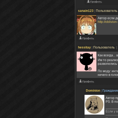
sanain123
|
Пользователь
Автор если д
http://oblivio
hessitay
|
Пользователь
|
Как всегда...
Им то реализ
развопелись
По моду: инт
ничего в голо
Dominion
|
Граждани
Автор п
PS: В п
Если у в
-----------