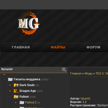
ГЛАВНАЯ
ФАЙЛЫ
ФОРУМ
Каталог
Главная
»
Моды
»
TES V: S
Гиганты моддинга
[13942]
Dark Souls
[90]
Dragon Age
[1115]
Fallout
[6189]
Автор:
Vave42
Версия:
1.2
Fallout 2
[6]
Распространение:
Требуе