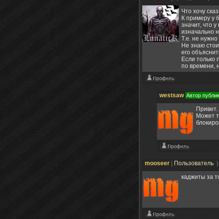
Что хочу ска
К примеру у 
значит, что у
изначально н
Т.е. не нужн
Не знаю стои
его объяснит
Если только 
по времени, 
westsaw
Автор публи
Привет.
Может т
блокиро
mooseer
|
Пользователь
|
каджиты за т