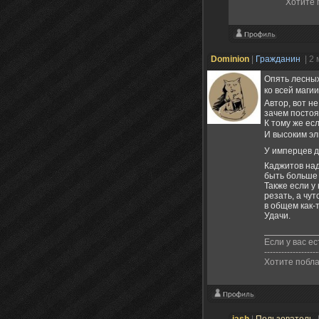
Хотите 
Dominion
|
Гражданин
| 2
Опять лесных
ко всей магии.
Автор, вот не
зачем постоя
К тому же есл
И высоким эл
У имперцев д
Каджитов над
быть больше 
Также если у
резать, а чу
в общем как-т
Удачи.
Если у вас ес
-------------------
Хотите побла
jash
|
Пользователь