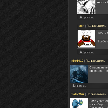
версия 
jash
|
Пользователь
просто 
NiceDek
niro1010
|
Пользователь
|
Смысла не ви
не сделает та
SatorGriz
|
Пользователь
Если у "объе
и на оборот...
А лучше и пр