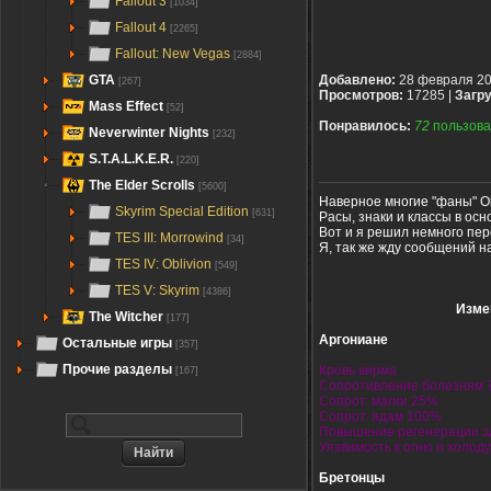
Fallout 3
[1034]
Fallout 4
[2265]
Fallout: New Vegas
[2884]
GTA
Добавлено:
28 февраля 2
[267]
Просмотров:
17285 |
Загру
Mass Effect
[52]
Понравилось:
72
пользова
Neverwinter Nights
[232]
S.T.A.L.K.E.R.
[220]
The Elder Scrolls
[5600]
Наверное многие "фаны" Obl
Skyrim Special Edition
[631]
Расы, знаки и классы в осн
Вот и я решил немного пер
TES III: Morrowind
[34]
Я, так же жду сообщений н
TES IV: Oblivion
[549]
TES V: Skyrim
[4386]
Изме
The Witcher
[177]
Аргониане
Остальные игры
[357]
Прочие разделы
Кровь вирма
[167]
Сопротивление болезням
Сопрот. магии 25%
Сопрот. ядам 100%
Повышение регенерации з
Уязвимость к огню и холод
Бретонцы