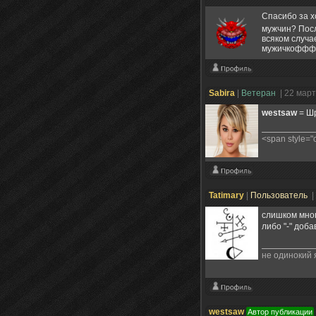
Спасибо за х
мужчин? Пос
всяком случа
мужичкоффф..
Sabira
|
Ветеран
| 22 мар
westsaw
= Ш
<span style=
Tatimary
|
Пользователь
|
слишком мног
либо "-" доб
не одинокий я
westsaw
Автор публикации