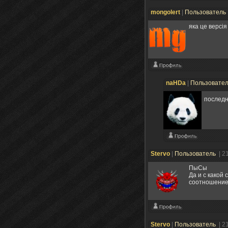
mongolert
|
Пользователь
яка це версія
naHDa
|
Пользовате
послед
Stervo
|
Пользователь
| 2
ПыСы
Да и с какой
соотношение 
Stervo
|
Пользователь
| 2