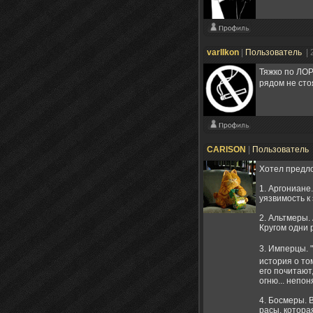
varIIkon
|
Пользователь
| 
Тяжко по ЛОР
рядом не сто
CARlSON
|
Пользователь
Хотел предло
1. Аргониане
уязвимость к
2. Альтмеры.
Кругом одни р
3. Имперцы. 
история о то
его почитают
огню... непо
4. Босмеры. 
расы, котор