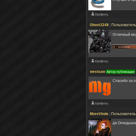
Ghost3248
|
Пользовател
Отличный мо
westsaw
Автор публикации
Спасибо за о
MoreVinde
|
Пользовател
да Огнедыша