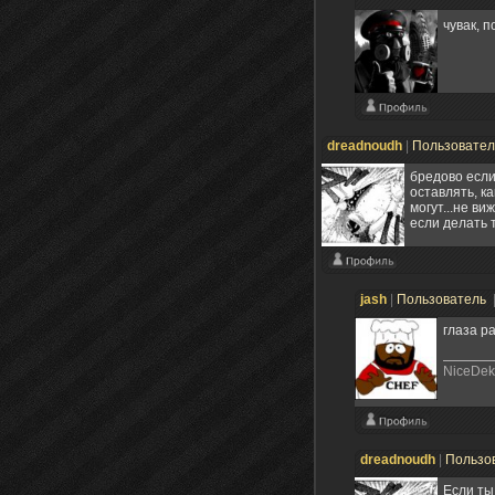
чувак, п
dreadnoudh
|
Пользовате
бредово если
оставлять, к
могут...не в
если делать 
jash
|
Пользователь
глаза р
NiceDek
dreadnoudh
|
Пользо
Если ты