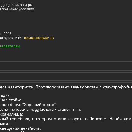
одит для мира игры
 при каких условиях
я 2015
агрузок:
616 |
Комментарии:
13
ьзователям
для авантюриста. Противопоказано авантюристам с клаустрофоби
адик;
ная стойка;
ющая бонус "Хороший отдых"
сла, наковальня, дубильный станок и т.п;
 хранилища;
ный кофейник, в котором можно сварить себе кофе. Необходим
омике;
свещения день/ночь;