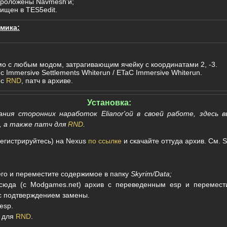
роложены Navmesh'и;
ищен в TES5edit.
мика:
о с любым модом, затрагивающим ячейку с координатами 2, -3.
 Immersive Settlements Whiterun / ETaC Immersive Whiterun.
 с
RND
, патч в архиве.
Установка:
ания сторонних наработок Elianor'ой в своей работе, здесь 
, а также патч для
RND
.
регистрируйтесь) на Nexus
по ссылке
и скачайте оттуда архив. См. S
его и переместите содержимое в папку
Skyrim/Data;
сюда (с Modgames.net) архив с переведенным esp и перемести
 подтверждением замены.
esp.
 для
RND
.