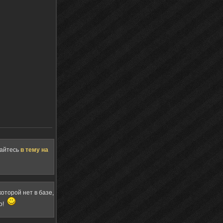
щайтесь
в тему на
оторой нет в базе,
о!