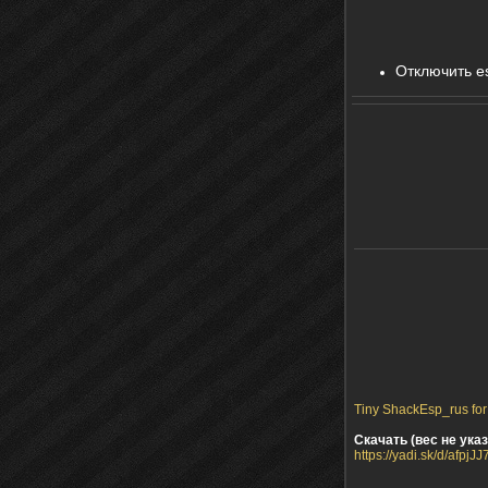
Отключить e
Tiny ShackEsp_rus for
Скачать (вес не указ
https://yadi.sk/d/afp