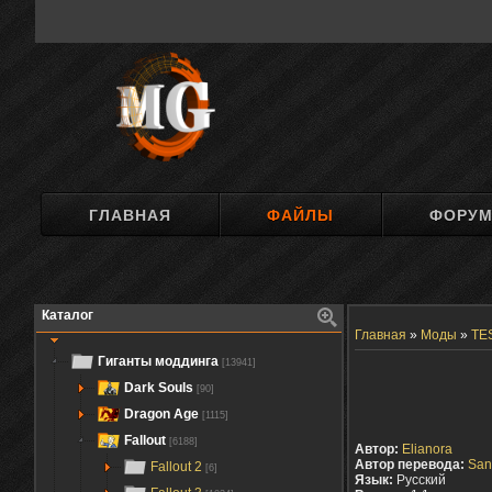
ГЛАВНАЯ
ФАЙЛЫ
ФОРУ
Каталог
Главная
»
Моды
»
TES
Гиганты моддинга
[13941]
Dark Souls
[90]
Dragon Age
[1115]
Fallout
[6188]
Автор:
Elianora
Автор перевода:
San
Fallout 2
[6]
Язык:
Русский