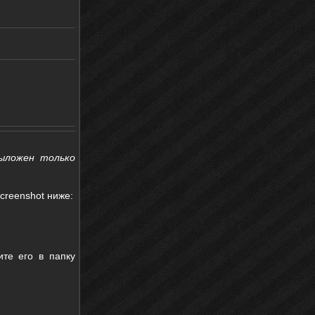
выложен только
creenshot ниже:
те его в папку