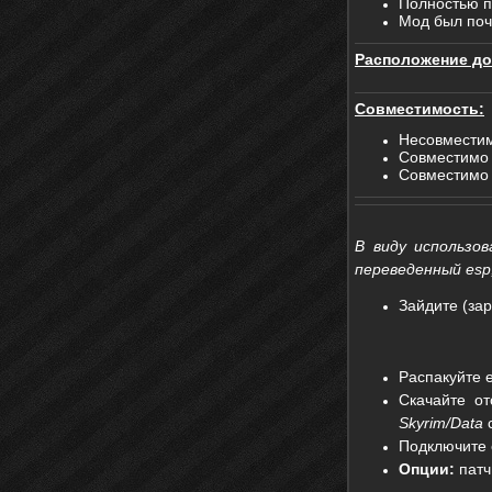
Полностью п
Мод был поч
Расположение до
Совместимость:
Несовместим
Совместимо с
Совместимо
В виду использов
переведенный esp
Зайдите (за
Распакуйте 
Скачайте от
Skyrim/Data
с
Подключите 
Опции:
патч