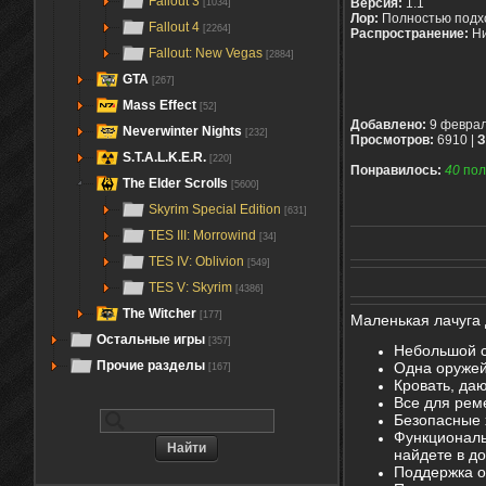
Fallout 3
Версия:
1.1
[1034]
Лор:
Полностью подх
Fallout 4
[2264]
Распространение:
Ни
Fallout: New Vegas
[2884]
GTA
[267]
Mass Effect
[52]
Добавлено:
9 феврал
Neverwinter Nights
[232]
Просмотров:
6910 |
З
S.T.A.L.K.E.R.
[220]
Понравилось:
40
пол
The Elder Scrolls
[5600]
Skyrim Special Edition
[631]
TES III: Morrowind
[34]
TES IV: Oblivion
[549]
TES V: Skyrim
[4386]
The Witcher
[177]
Маленькая лачуга 
Остальные игры
[357]
Небольшой с
Прочие разделы
Одна оружей
[167]
Кровать, да
Все для реме
Безопасные
Функциональ
найдете в д
Поддержка о