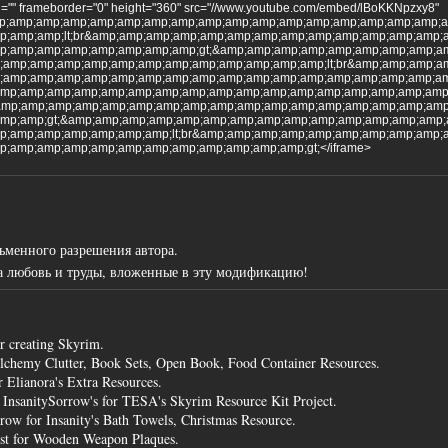
en="" frameborder="0" height="360" src="//www.youtube.com/embed/lBoKKNpzxy8"
mp;amp;amp;amp;amp;amp;amp;amp;amp;amp;amp;amp;amp;amp;amp;amp;amp;
p;amp;amp;lt;br&amp;amp;amp;amp;amp;amp;amp;amp;amp;amp;amp;amp;amp;
p;amp;amp;amp;amp;amp;amp;amp;gt;&amp;amp;amp;amp;amp;amp;amp;amp;a
;amp;amp;amp;amp;amp;amp;amp;amp;amp;amp;amp;amp;lt;br&amp;amp;amp;a
;amp;amp;amp;amp;amp;amp;amp;amp;amp;amp;amp;amp;amp;amp;amp;amp;am
amp;amp;amp;amp;amp;amp;amp;amp;amp;amp;amp;amp;amp;amp;amp;amp;am
p;amp;amp;amp;amp;amp;amp;amp;amp;amp;amp;amp;amp;amp;amp;amp;amp;am
amp;amp;gt;&amp;amp;amp;amp;amp;amp;amp;amp;amp;amp;amp;amp;amp;amp;
p;amp;amp;amp;amp;amp;amp;lt;br&amp;amp;amp;amp;amp;amp;amp;amp;amp;
;amp;amp;amp;amp;amp;amp;amp;amp;amp;amp;amp;gt;</iframe>
ьменного разрешения автора.
а любовь и труды, вложенные в эту модификацию!
r creating Skyrim.
Alchemy Clutter, Book Sets, Open Book, Food Container Resources.
r Elianora's Extra Resources.
 InsanitySorrow's for TESA's Skyrim Resource Kit Project.
row for Insanity's Bath Towels, Christmas Resource.
st for Wooden Weapon Plaques.