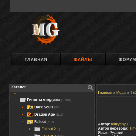
ГЛАВНАЯ
ФАЙЛЫ
ФОРУ
Каталог
Главная
»
Моды
»
TES
Гиганты моддинга
[13940]
Dark Souls
[90]
Dragon Age
[1115]
Fallout
[6188]
Автор:
lolikyonyu
Автор перевода:
Tim
Fallout 2
[6]
Язык:
Русский