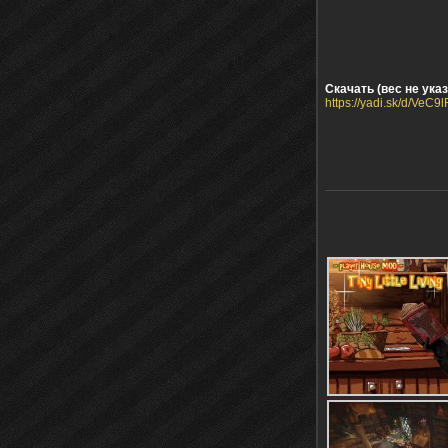
Скачать (вес не указ
https://yadi.sk/d/VeC9