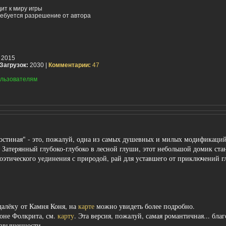
ит к миру игры
ебуется разрешение от автора
 2015
Загрузок:
2030 |
Комментарии:
47
льзователям
гостиная" - это, пожалуй, одна из самых душевных и милых модификаций
 Затерянный глубоко-глубоко в лесной глуши, этот небольшой домик ста
оэтического уединения с природой, рай для уставшего от приключений г
далёку
от Камня Коня, на
карте
можно увидеть более подробно.
айоне Фолкрита, см.
карту
. Эта версия, пожалуй, самая романтичная... благ
озвышенности.