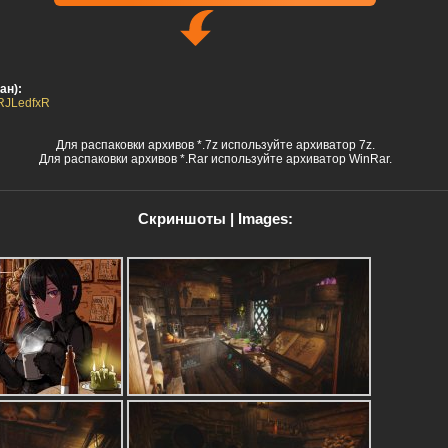
ан):
lRJLedfxR
Для распаковки архивов *.7z используйте архиватор 7z.
Для распаковки архивов *.Rar используйте архиватор WinRar.
Скриншоты | Images: