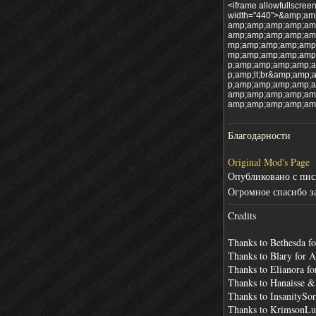
<iframe allowfullscre
width="440">&amp;a
amp;amp;amp;amp;am
amp;amp;amp;amp;am
mp;amp;amp;amp;amp
mp;amp;amp;amp;amp
p;amp;amp;amp;amp;
p;amp;lt;br&amp;am
p;amp;amp;amp;amp;
amp;amp;amp;amp;am
amp;amp;amp;amp;amp
Благодарности
Original Mod's Page
Опубликовано с пис
Огромное спасибо з
Credits
Thanks to Bethesda fo
Thanks to Blary for 
Thanks to Elianora fo
Thanks to Hanaisse &
Thanks to InsanitySor
Thanks to KrimsonLu