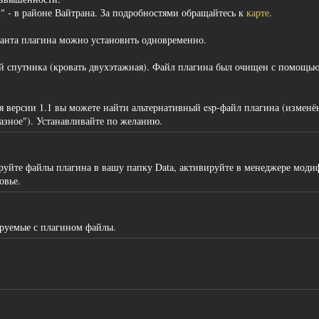
in" - в районе Вайтрана. За подробностями обращайтесь к
карте
.
рианта плагина можно установить одновременно.
ой спутника (кровать двухэтажная). Файл плагина был очищен с помощь
ля версии 1.1 вы можете найти альтернативный esp-файл плагина (измен
азное"). Устанавливайте по желанию.
ируйте файлы плагина в вашу папку Data, активируйте в менеджере моди
овье.
ируемые с плагином файлы.