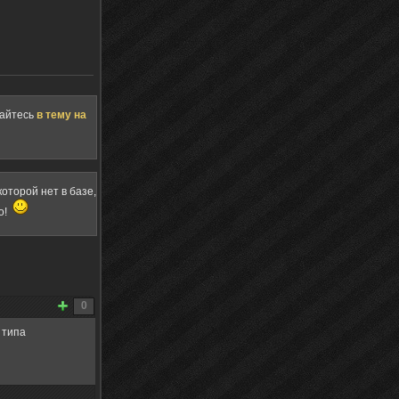
щайтесь
в тему на
оторой нет в базе,
о!
0
 типа