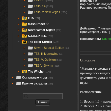
Fallout 3
Версия:
3.0
[1034]
Лор:
Частично подход
Fallout 4
[2264]
Распространение:
Тр
Fallout: New Vegas
[2884]
GTA
[267]
Mass Effect
[52]
Добавлено:
7 января
Neverwinter Nights
[232]
Просмотров:
21669 |
S.T.A.L.K.E.R.
[220]
Понравилось:
136
по
The Elder Scrolls
[5599]
Skyrim Special Edition
[630]
TES III: Morrowind
[34]
Описание
TES IV: Oblivion
[549]
TES V: Skyrim
[4386]
"Маленькая лесная 
The Witcher
приходилось видеть.
[177]
домашнего уюта и п
Остальные игры
[357]
игры.
Прочие разделы
[167]
Расположение:
1. Версия 1.1 - непо
2. Версия 2.1 - в р
расположении на в