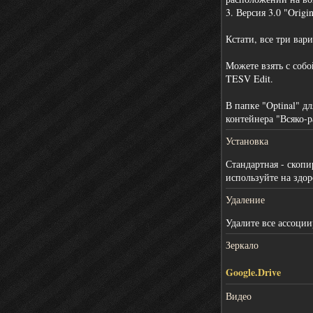
3. Версия 3.0 "Orig
Кстати, все три ва
Можете взять с соб
TESV Edit.
В папке "Optinal" д
контейнера "Всяко-р
Установка
Стандартная - скоп
используйте на здор
Удаление
Удалите все ассоци
Зеркало
Google.Drive
Видео