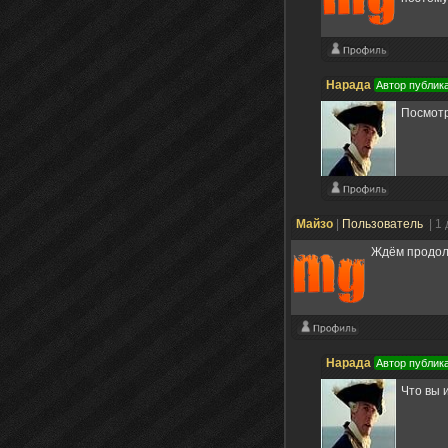
Нарада
Автор публик
Посмотр
Майзо
|
Пользователь
| 1
Ждём продол
Нарада
Автор публик
Что вы 