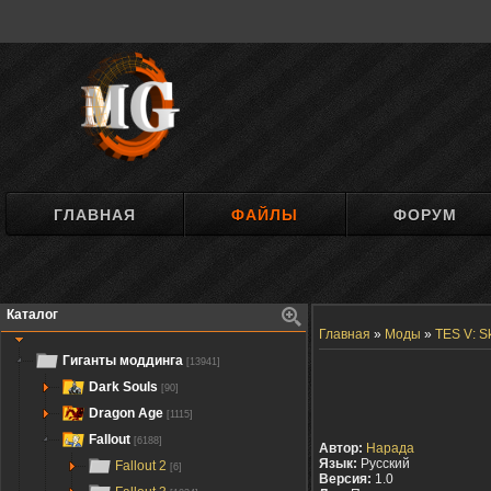
ГЛАВНАЯ
ФАЙЛЫ
ФОРУМ
Каталог
Главная
»
Моды
»
TES V: S
Гиганты моддинга
[13941]
Dark Souls
[90]
Dragon Age
[1115]
Fallout
[6188]
Автор:
Нарада
Язык:
Русский
Fallout 2
[6]
Версия:
1.0