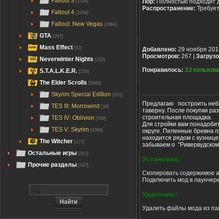
Fallout 3
Лор:
Полностью подходит 
[1034]
Распространение:
Требуе
Fallout 4
[2264]
Fallout: New Vegas
[2884]
GTA
[267]
Mass Effect
[52]
Добавлено:
29 ноября 201
Просмотров:
267 |
Загрузо
Neverwinter Nights
[232]
Понравилось:
53
пользова
S.T.A.L.K.E.R.
[220]
The Elder Scrolls
[5600]
Skyrim Special Edition
[631]
Предлагаю построить небо
TES III: Morrowind
[34]
таверну. После покупки ра
строительная площадка.
TES IV: Oblivion
[549]
Для стройки вам понадобит
TES V: Skyrim
округе. Пиленные бревна п
[4386]
находится рядом с кузницей
The Witcher
[177]
забываем о "Ривервудском
Остальные игры
[357]
Установка:
Прочие разделы
[167]
Скопировать содержимое ар
Подключить мод в лаунчер
Удаление:
Удалить файлы мода из па