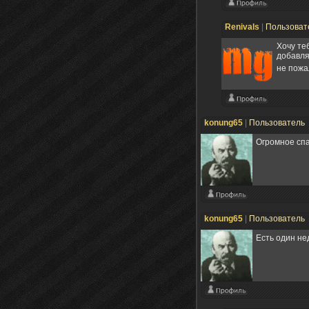
Renivals
|
Пользоват
Хочу те
добавля
не пож
konung65
|
Пользователь
Огромное спа
konung65
|
Пользователь
Есть один не