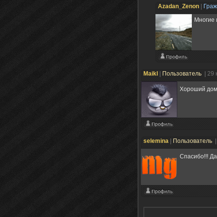
Azadan_Zenon
|
Гра
Многие 
Maikl
|
Пользователь
| 29
Хороший дом
selemina
|
Пользователь
|
Спасибо!!! Д