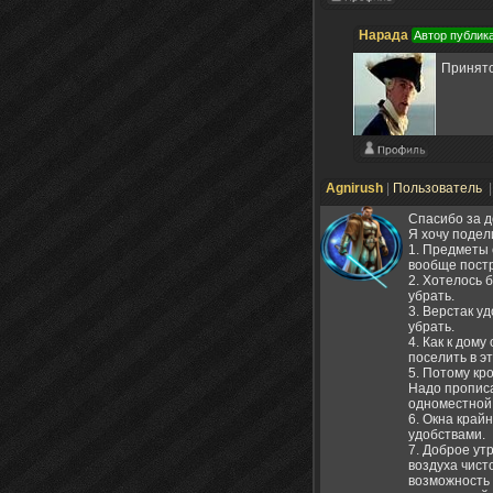
Нарада
Автор публик
Принят
Agnirush
|
Пользователь
|
Спасибо за д
Я хочу подел
1. Предметы 
вообще постр
2. Хотелось 
убрать.
3. Верстак у
убрать.
4. Как к дом
поселить в э
5. Потому кр
Надо прописа
одноместной
6. Окна край
удобствами.
7. Доброе ут
воздуха чист
возможность 