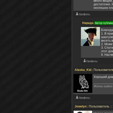
много вещей,
достаточно. 
неспешно пл
Нарада
Автор публик
Благода
1. В пр
шкатулк
висеть в
2. Може
3. Спутн
этот до
6. Насч
Alaska_Kid
|
Пользовател
Хороший доми
Жизнь нужно 
Jewelyn
|
Пользователь
|