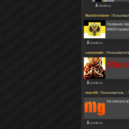
MaeStrovdose
|
Пользова
Название зву
ИМХО правиль
comannder
|
Пользовател
Прико
marc68
|
Пользователь
| 
На нексусе в