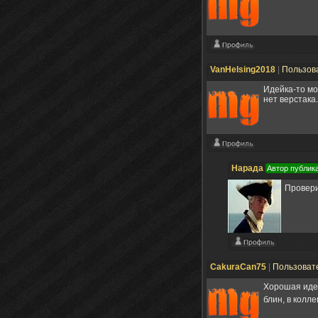
VanHelsing2018
|
Пользов
Идейка-то мо
нет верстака.
Нарада
Автор публик
Провери
CakuraCan75
|
Пользоват
Хорошая идей
блин, в колл