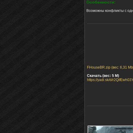
Особенности:
Возможны конфликты с о
FHouseBR.zip (вес: 6,31 Mb
Скачать (вес: 5 М)
https://yadi.sk/d/r2QifEwh0