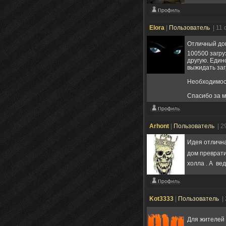
Elora
|
Пользователь
| 11
Отличный до
100500 загру
другую. Един
выжидать заг
Необходимост
Спасибо за м
Arhont
|
Пользователь
| 2
Идея отлична
дом преврат
холла . А ве
Kot3333
|
Пользователь
|
Для жителей 