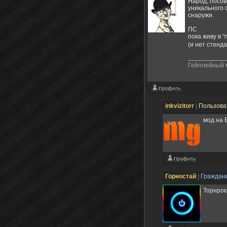
Народ, посов
уникального о
снаружи.
ПС
пока живу в "
(и нет стенд
Гейплейный м
inkvizitorr
|
Пользова
мод на 
Горностай
|
Граждан
Торнрок