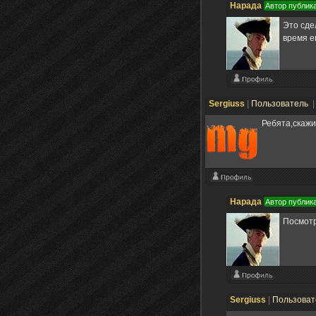
Нарада
Автор публик
Это сдел
время е
Sergiuss
|
Пользователь
|
Ребята,скажи
Нарада
Автор публик
Посмотри
Sergiuss
|
Пользова