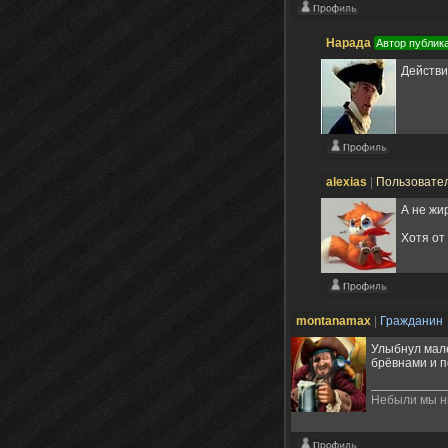
Нарада
Автор публик
Действи
alexias
|
Пользовате
А не жи
Хотя от
montanamax
|
Гражданин
Улыбнул мале
брёвнами и 
Небыли мы ни 