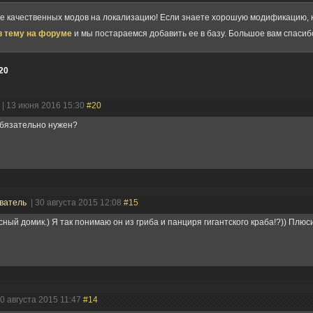
ке качественных модов на локализацию! Если знаете хорошую модификацию, к
в тему на форуме
и мы постараемся добавить ее в базу. Большое вам спасиб
20
| 13 июня 2016 15:30
#20
обязательно нужен?
ватель
| 30 августа 2015 12:08
#15
ный домик.) Я так понимаю он из гриба и панциря гигантского краба!?)) Плюси
30 августа 2015 11:47
#14