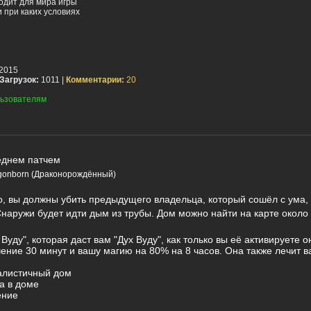
одит для мира игры
 при каких условиях
2015
Загрузок:
1011 |
Комментарии:
20
ьзователям
еднем патчем
gonborn (Драконорождённый)
о, вы должны убить предыдущего владельца, который сошёл с ума, 
наружи будет идти дым из трубы. Дом можно найти на карте окол
Вуду", которая даст вам "Дух Вуду", как только вы её активируете 
чение 30 минут и вашу магию на 80% на 8 часов. Она также лечит 
еалистичный дом
а в доме
ение