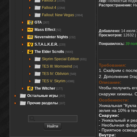
Fallout 3
Лор:
Полностью подх
[1034]
Распространение:
Ни
Fallout 4
[2264]
Fallout: New Vegas
[2884]
GTA
[267]
Mass Effect
[52]
Добавлено:
14 июля 
Просмотров:
12632 |
Neverwinter Nights
[232]
Понравилось:
39
пол
S.T.A.L.K.E.R.
[220]
The Elder Scrolls
[5600]
Skyrim Special Edition
[631]
Требования:
TES III: Morrowind
[34]
1.
Скайрим с посл
TES IV: Oblivion
[549]
2. Дополнение
Dra
TES V: Skyrim
Описание:
[4386]
Чтобы получить ег
The Witcher
[177]
снаружи хижины. С
Остальные игры
[357]
Особенности:
Прочие разделы
[167]
Уникальная "Кукла 
зелия на 10% в те
Снаружи:
- Уникальный и р
- Необычная флор
- Приятное освещ
Внутри: