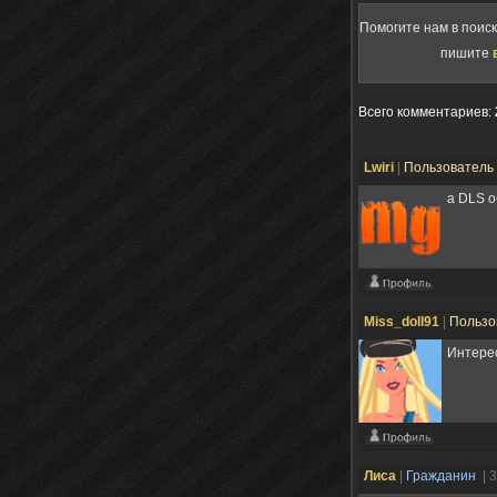
Помогите нам в поис
пишите
Всего комментариев
:
Lwiri
|
Пользователь
а DLS 
Miss_doll91
|
Пользо
Интерес
Лисa
|
Гражданин
| 