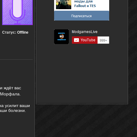
Статус:
Offline
и ждёт вас
о Морфала.
она усилит ваши
ваши болезни.