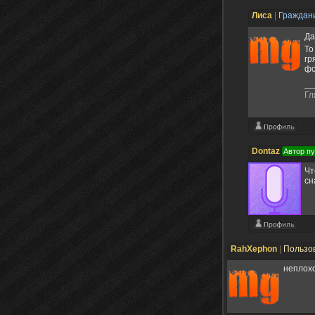
Лисa
|
Граждан
Да
То
гр
фо
Гл
Dontaz
Автор п
Чт
сн
RahXephon
|
Пользо
неплохо