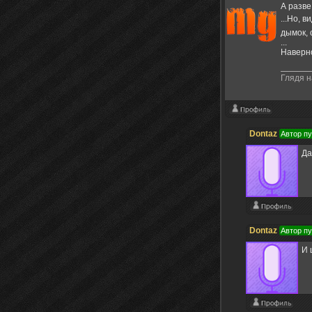
А разве
...Но,
дымок, 
...
Наверно
Глядя н
Dontaz
Автор п
Да
Dontaz
Автор п
И 