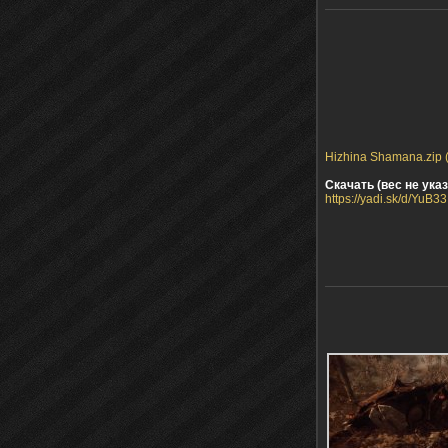
Hizhina Shamana.zip (
Скачать (вес не указ
https://yadi.sk/d/YuB