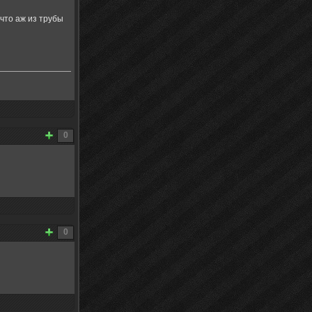
что аж из трубы
0
0