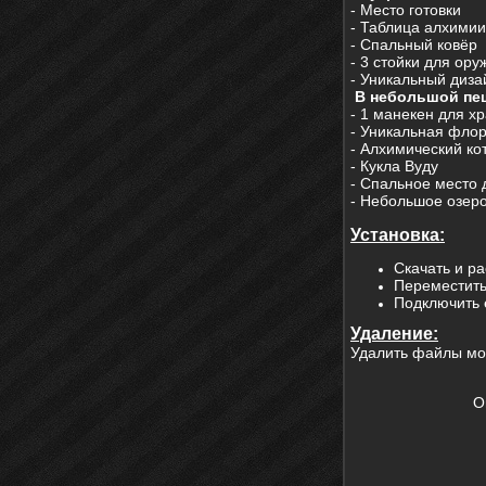
- Место готовки
- Таблица алхимии
- Спальный ковёр
- 3 стойки для ору
- Уникальный диза
В небольшой пе
- 1 манекен для х
- Уникальная флор
- Алхимический ко
- Кукла Вуду
- Спальное место
- Небольшое озер
Установка:
Скачать и ра
Переместить
Подключить 
Удаление:
Удалить файлы мо
O