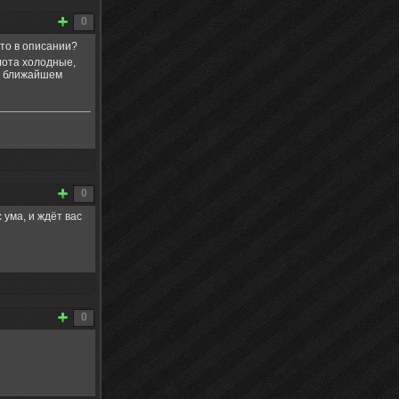
0
то в описании?
лота холодные,
 в ближайшем
0
ума, и ждёт вас
0