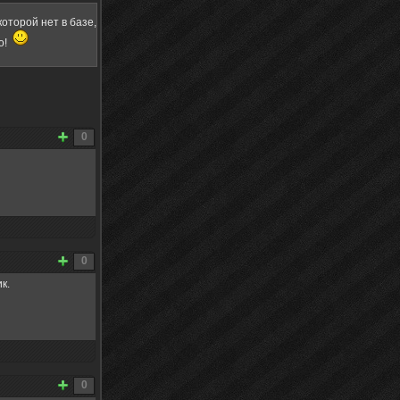
оторой нет в базе,
о!
0
0
к.
0