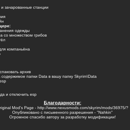
 и зачарованные станции
жия
йн
щере:
ранения одежды
а со множеством грибов
тёл
 для компаньёна
о
спаковать архив
 содержимое папки Data в вашу папку Skyrim\Data
esp
да и отключить esp
Благодарности:
riginal Mod's Page -
http://www.nexusmods.com/skyrim/mods/36975/?
Опубликовано с письменного разрешения - "
Nahkin
"
Огромное спасибо автору за разработку модификации!