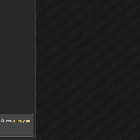
щайтесь
в тему на