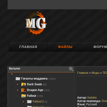
ГЛАВНАЯ
ФАЙЛЫ
ФОРУ
Каталог
Главная
»
Моды
»
TES
Гиганты моддинга
[13941]
Dark Souls
[90]
Dragon Age
[1115]
Fallout
[6188]
Автор:
Nahkin
Автор перевода:
Don
Fallout 2
[6]
Язык:
Русский