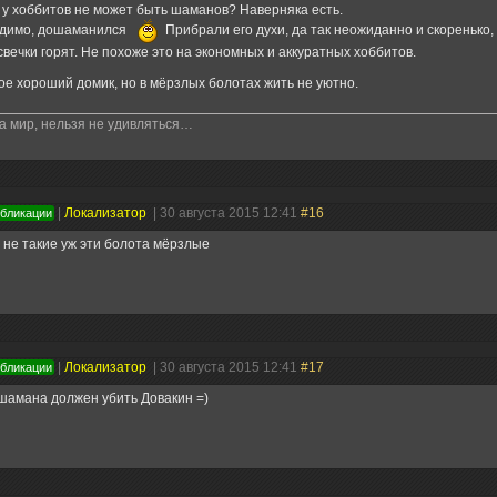
 у хоббитов не может быть шаманов? Наверняка есть.
 видимо, дошаманился
Прибрали его духи, да так неожиданно и скоренько, 
свечки горят. Не похоже это на экономных и аккуратных хоббитов.
е хороший домик, но в мёрзлых болотах жить не уютно.
а мир, нельзя не удивляться…
|
Локализатор
| 30 августа 2015 12:41
#16
убликации
 не такие уж эти болота мёрзлые
|
Локализатор
| 30 августа 2015 12:41
#17
убликации
шамана должен убить Довакин =)