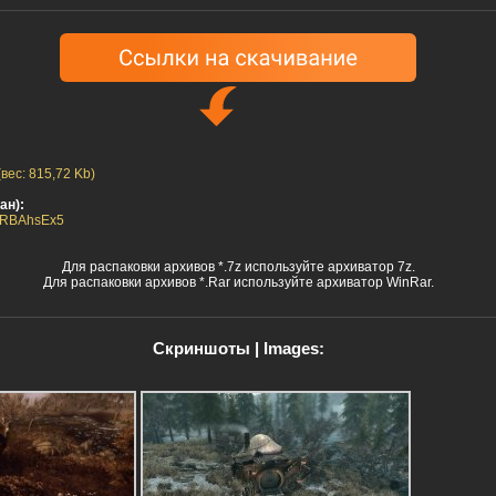
вес: 815,72 Kb)
ан):
33RBAhsEx5
Для распаковки архивов *.7z используйте архиватор 7z.
Для распаковки архивов *.Rar используйте архиватор WinRar.
Скриншоты | Images: