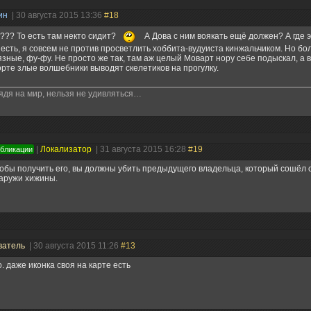
ин
| 30 августа 2015 13:36
#18
??? То есть там некто сидит?
А Дова с ним воякать ещё должен? А где э
 есть, я совсем не против просветлить хоббита-вудуиста кинжальчиком. Но бо
язные, фу-фу. Не просто же так, там аж целый Моварт нору себе подыскал, а
рте злые волшебники выводят скелетиков на прогулку.
ядя на мир, нельзя не удивляться…
|
Локализатор
| 31 августа 2015 16:28
#19
убликации
обы получить его, вы должны убить предыдущего владельца, который сошёл с 
аружи хижины.
ватель
| 30 августа 2015 11:26
#13
. даже иконка своя на карте есть