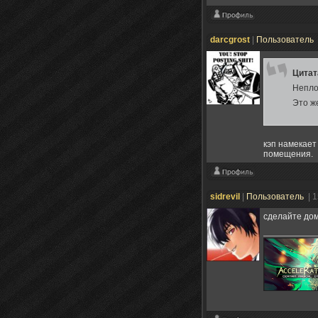
darcgrost
|
Пользователь
Цита
Непло
Это же
кэп намекает
помещения.
sidrevil
|
Пользователь
| 
сделайте дом 