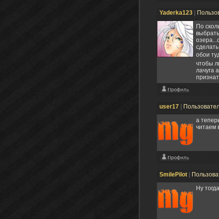
Yaderka123
|
Пользо
По скол
выбрать
озера..
сделать
обои ту
чтобы л
лачуга 
признат
user17
|
Пользовате
а тепер
читаем 
SmilePilot
|
Пользова
Ну тогд