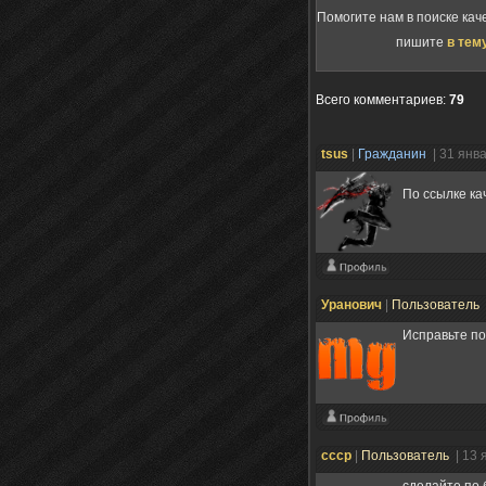
Помогите нам в поиске кач
пишите
в тем
Всего комментариев
:
79
tsus
|
Гражданин
| 31 янв
По ссылке ка
Уранович
|
Пользователь
Исправьте по
ссср
|
Пользователь
| 13 
сделайте по