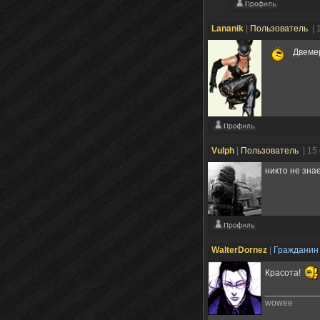
Lananik
|
Пользователь
| 
Двемер
Vulph
|
Пользователь
| 15
никто не зна
WalterDornez
|
Граждани
Красота!
wowee