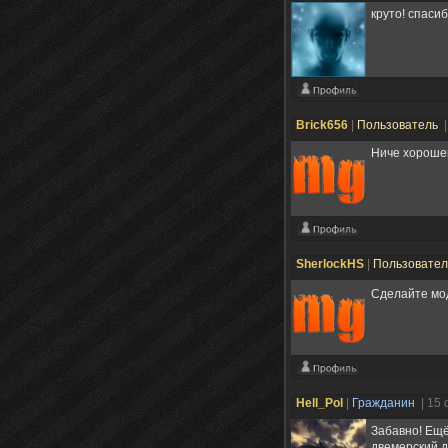
круто! спаси
Brick656
|
Пользователь
|
Ниче хорошег
SherlockHS
|
Пользовате
Сделайте мод
Hell_Pol
|
Гражданин
| 15
Забавно! Ещё
двемерский 