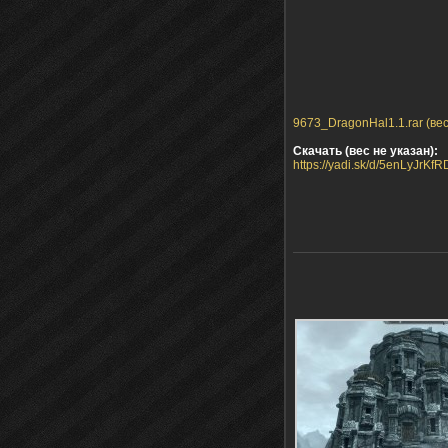
9673_DragonHal1.1.rar (вес
Скачать (вес не указан):
https://yadi.sk/d/5enLyJrKf