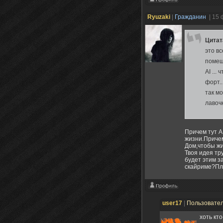
Ryuzaki
|
Гражданин
| 15
Цита
это в
помещ
AI ..
форт..
так мо
лавочк
Причем тут A
жизни.Причем
Дом,чтобы жи
Твоя идея тр
будет этим з
скайриме?Пл
user17
|
Пользовате
хоть кто