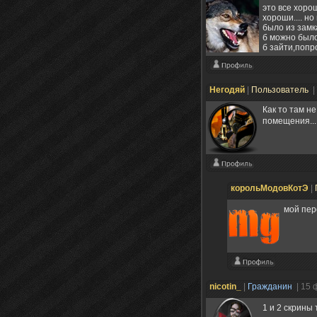
это все хоро
хороши.... но
было из замк
б можно было 
б зайти,попро
Негодяй
|
Пользователь
|
Как то там не
помещения....
корольМодовКотЭ
|
мой пер
nicotin_
|
Гражданин
| 15 
1 и 2 скрины