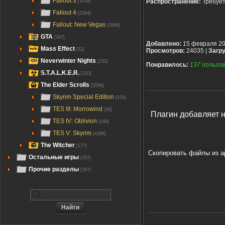
Fallout 3
Распространение:
Требуе
[1034]
Fallout 4
[2264]
Fallout: New Vegas
[2884]
GTA
[267]
Добавлено:
15 февраля 2
Mass Effect
[52]
Просмотров:
24035 |
Загру
Neverwinter Nights
[232]
Понравилось:
137
пользов
S.T.A.L.K.E.R.
[220]
The Elder Scrolls
[5599]
Skyrim Special Edition
[630]
TES III: Morrowind
[34]
Плагин добавляет н
TES IV: Oblivion
[549]
TES V: Skyrim
[4386]
The Witcher
[177]
Скопировать файлы из ар
Остальные игры
[357]
Прочие разделы
[167]