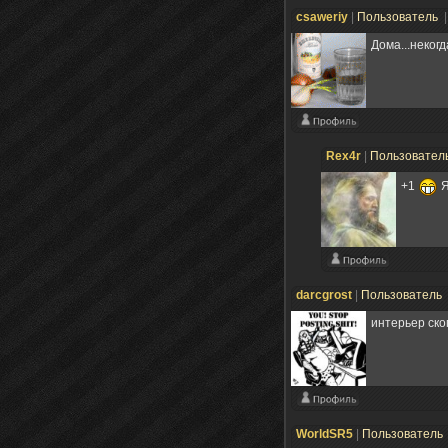
csaweriy
|
Пользователь
|
Дома...некогд
Rex4r
|
Пользовател
+1
Я
darcgrost
|
Пользователь
интерьер ско
WorldSR5
|
Пользователь