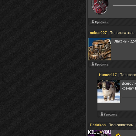
nekos007
|
Пользователь
Классный до
Hunter117
|
Пользов
Всего л
хрена?
Darlakon
|
Пользователь
|