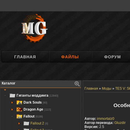
ГЛАВНАЯ
ФАЙЛЫ
ФОРУМ
Каталог
Главная
»
Моды
»
TES V: S
Гиганты моддинга
[13940]
Dark Souls
[90]
Особн
Dragon Age
[1115]
Fallout
[6188]
Автор:
immortalz0
Автор перевода:
Gluzdir
Fallout 2
[6]
Версия:
2.5