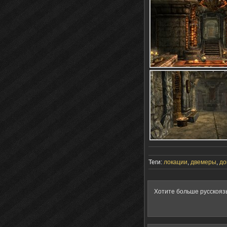
Теги:
локации
,
двемеры
,
до
Хотите больше русскояз