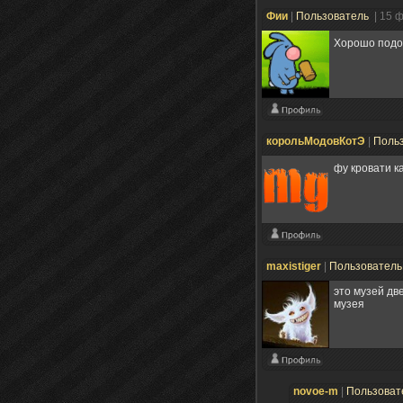
Фии
|
Пользователь
| 15 
Хорошо подой
корольМодовКотЭ
|
Поль
фу кровати 
maxistiger
|
Пользовател
это музей дв
музея
novoe-m
|
Пользоват