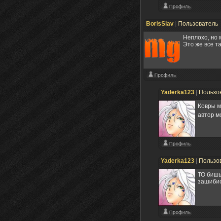
BorisSlav
|
Пользователь
Неплохо, но 
Это же все та
Yaderka123
|
Пользо
Ковры м
автор м
Yaderka123
|
Пользо
ТО бишь
зашибис