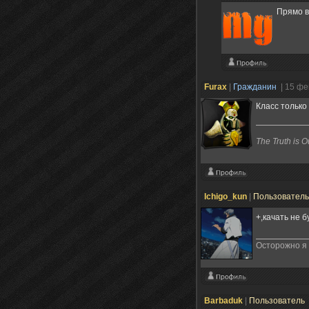
Прямо в
Furax
|
Гражданин
| 15 ф
Класс только
The Truth is O
Ichigo_kun
|
Пользовател
+,качать не б
Осторожно я 
Barbaduk
|
Пользователь