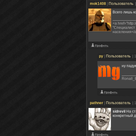
mok1408
|
Пользователь
Всего лишь к
<a href="htt
"Специалист п
населения</
ру
|
Пользователь
| 
ну паду
Ronall_
pathner
|
Пользователь
| 
sidrevil
На ст
конкретный д