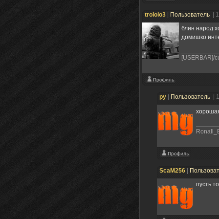
trololo3
|
Пользователь
| 
блин народ х
домишко ин
[USERBAR]/cu
ру
|
Пользователь
| 
хорошая
Ronall_
ScaM256
|
Пользова
пусть то