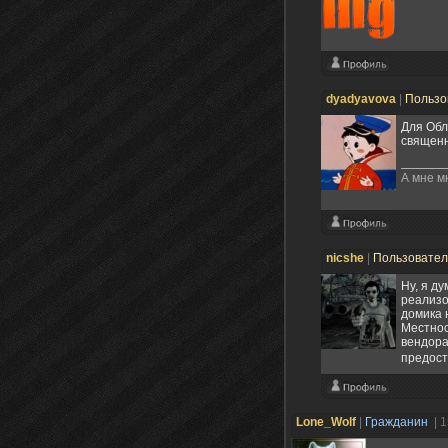
dyadyavova
|
Пользо
Для Обл
священн
А мне м
nicshe
|
Пользовате
Ну, я ду
реализо
домика 
Местнос
вендора
предост
Lone_Wolf
|
Гражданин
| 