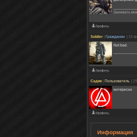
Занижать мою
Sоldier
|
Гражданин
| 15 
Not bad.
Садик
|
Пользователь
| 1
интересно
Информация