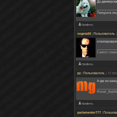
Да двемерска
Tempora mut
vegeta00
|
Пользователь
откопировали
Самого главн
ру
|
Пользователь
| 15 фе
А где он нах
Ronall_BigW
parlamenter777
|
Пользов