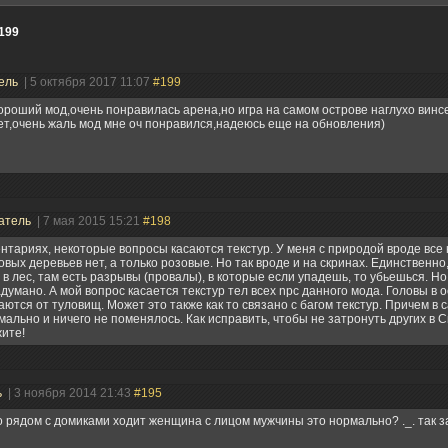
199
ель
| 5 октября 2017 11:07
#199
ороший мод,очень понравилась арена,но игра на самом острове наглухо винс
т,очень жаль мод мне оч понравился,надеюсь еще на обновления)
атель
| 7 мая 2015 15:21
#198
нтариях, некоторые вопросы касаются текстур. У меня с природой вроде все
вых деревьев нет, а только розовые. Но так вроде и на скринах. Единственно,
 в лес, там есть разрывы (провалы), в которые если упадешь, то убьешься. Но
думано. А мой вопрос касается текстур тел всех npc данного мода. Головы в
аются от туловищ. Может это также как то связано с багом текстур. Причем в
мально и ничего не поменялось. Как исправить, чтобы не затронуть других в 
ите!
ь
| 3 ноября 2014 21:43
#195
то рядом с домиками ходит женщина с лицом мужчины это нормально? ._. так