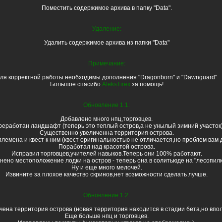
Поместить содержимое архива в папку "Data".
Удаление:
Удалить содержимое архива из папки "Data"
Примечание:
ля корректной работы необходимы дополнения "Dragonborn" и "Dawnguard"
Большое спасибо
AleksTirex
за помощь!
Обновление 1.1:
Добавлено много нпц,торговцев.
еработан ландшафт (теперь это теплый остров,а не унылый зимний участок
Существенно увеличенна территория острова.
лемена и квест к ним (квест оригинальностью не отличается,но проблем вам д
Поработал над красотой острова.
Исправил торговцев,учителей навыков.Теперь они 100% работают.
нено местоположение лодки на остров - теперь она в солитьюде на "лесопилк
Ну и еще много мелочей.
Извините за плохое качество скринов,нет возможности сделать лучше.
Обновление 1.2:
ена территория острова (новая территория находится в стадии бета,но впол
Еще больше нпц и торговцев.