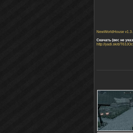
NewWorldHouse v1.3.r
Скачать (вес не указ
http://yadi.sk/d/T63J