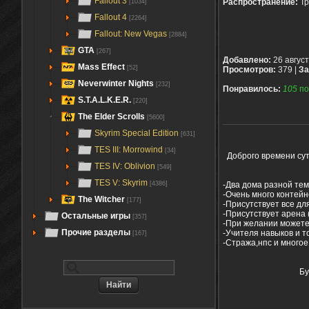
Fallout 3
Распространение:
Тр
[1034]
Fallout 4
[2264]
Fallout: New Vegas
[2884]
GTA
[267]
Добавлено:
26 авгус
Mass Effect
[52]
Просмотров:
379 |
За
Neverwinter Nights
[232]
Понравилось:
105
по
S.T.A.L.K.E.R.
[220]
The Elder Scrolls
[5600]
Skyrim Special Edition
[631]
TES III: Morrowind
[34]
Доброго времени сут
TES IV: Oblivion
[549]
TES V: Skyrim
-Два дома разной тем
[4386]
-Очень много контейн
The Witcher
[177]
-Присутствует все дл
-Присутствует арена 
Остальные игры
[357]
-При желании можете 
Прочие разделы
-Учителя навыков и т
[167]
-Стража,нпс и многое
Бу