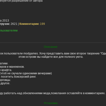
ебуется разрешение от автора
та 2013
грузок:
2621 |
Комментарии:
199
льзователям
Описание:
ок пользователи modgames. Хочу представить вам свое второе творение "Од
этом острове вы найдете все для полного уюта.
атики.
еров и манекенов.
я крафта.
(чтоб не скучали одинокими вечерами)
посетить боксерский ринг.
орговцы.
 другое.
ду работать над обновлениями мода,пожелания оставляйте в комментариях.
Установка: