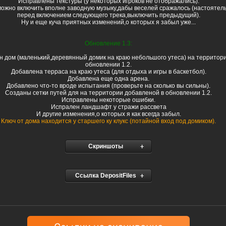
Исправлены текстуры (у некоторых игроков не отображались).
можно включить вполне заводную музыку,дабы веселей сражалось (настоятел
перед включением следующего трека,выключить предыдущий).
Ну и еще куча приятных изменений,о которых я забыл уже...
Обновление 1.3:
 дом (маленький,деревянный домик на краю небольшого утеса) на территор
обновлении 1.2.
Добавлена терраса на краю утеса (для отдыха и игры в баскетбол).
Добавлена еще одна арена.
Добавлено что-то вроде испытания (проверьте на сколько вы сильны).
Созданы сетки путей для на территории добавленой в обновлении 1.2.
Исправлены некоторые ошибки.
Испрален ландшафт у стражи рассвета
И другие изменения,о которых я как всегда забыл.
Ключ от дома находится у старшего ку клукс (потайной вход под домиком).
Скриншоты
Ссылка DepositFiles