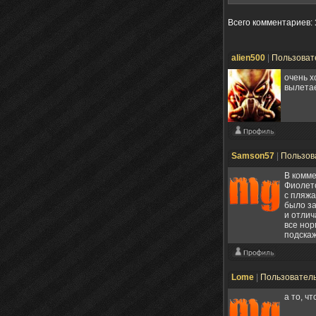
Всего комментариев
:
alien500
|
Пользоват
очень х
вылетае
Samson57
|
Пользов
В комме
Фиолето
с пляжа
было за
и отлич
все нор
подскаж
Lome
|
Пользовател
а то, ч