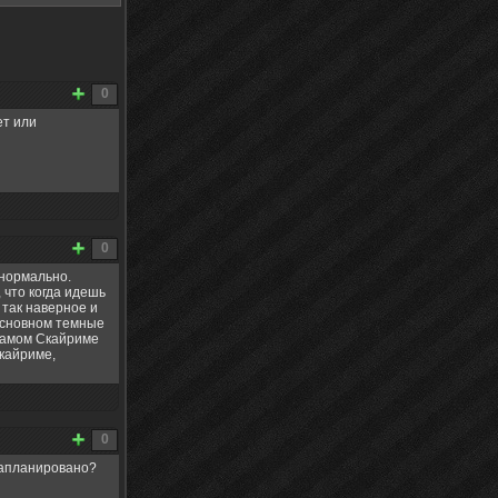
0
ет или
0
 нормально.
 что когда идешь
 так наверное и
 основном темные
 самом Скайриме
Скайриме,
0
 запланировано?