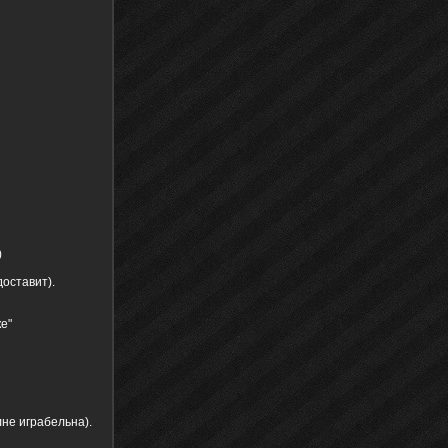
)
оставит).
е"
не играбельна).