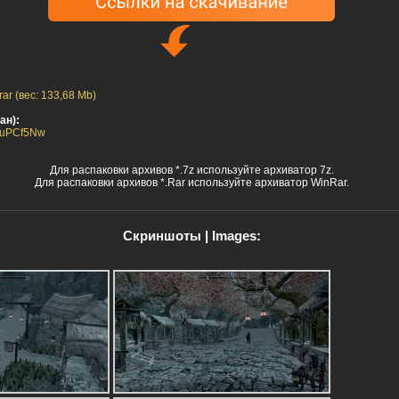
ar (вес: 133,68 Mb)
ан):
OcuPCf5Nw
Для распаковки архивов *.7z используйте архиватор 7z.
Для распаковки архивов *.Rar используйте архиватор WinRar.
Скриншоты | Images: