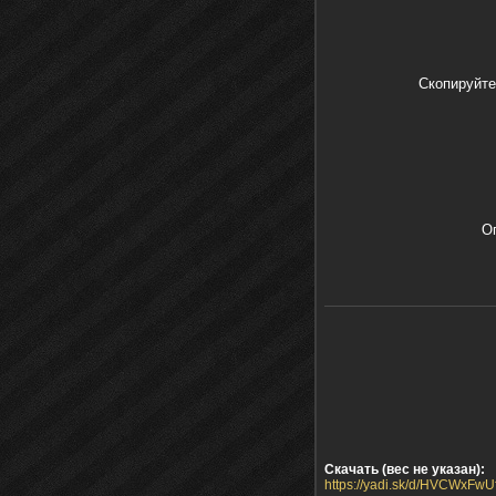
Скопируйте
О
Скачать (вес не указан):
https://yadi.sk/d/HVCWxFw