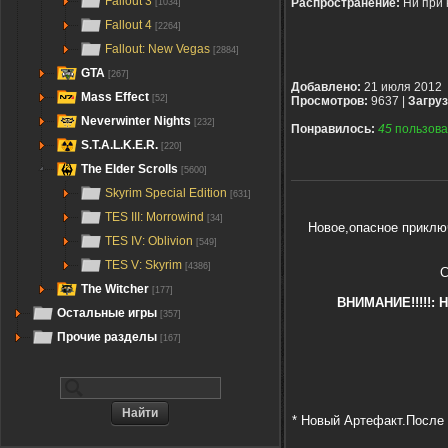
Fallout 3
Распространение:
Ни при 
[1034]
Fallout 4
[2264]
Fallout: New Vegas
[2884]
GTA
[267]
Добавлено:
21 июля 2012
Mass Effect
[52]
Просмотров:
9637 |
Загруз
Neverwinter Nights
[232]
Понравилось:
45
пользова
S.T.A.L.K.E.R.
[220]
The Elder Scrolls
[5600]
Skyrim Special Edition
[631]
TES III: Morrowind
[34]
Новое,опасное приклю
TES IV: Oblivion
[549]
TES V: Skyrim
[4386]
С
The Witcher
[177]
ВНИМАНИЕ!!!!!: 
Остальные игры
[357]
Прочие разделы
[167]
* Новый Артефакт.После