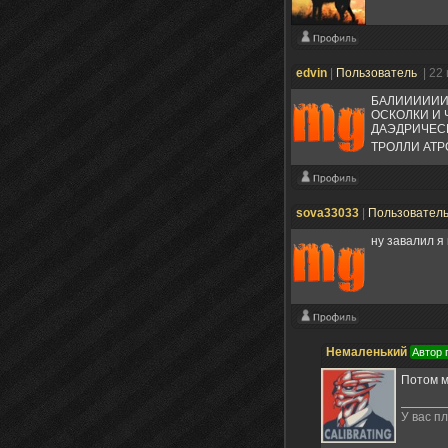
edvin
|
Пользователь
| 22
БАЛИИИИИИИ
ОСКОЛКИ И Ч
ДАЭДРИЧЕСК
ТРОЛЛИ АТР
sova33033
|
Пользовател
ну завалил я
Немаленький
Автор 
Потом м
У вас пл