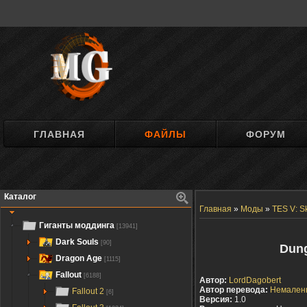
ГЛАВНАЯ
ФАЙЛЫ
ФОРУМ
Каталог
Главная
»
Моды
»
TES V: S
Гиганты моддинга
[13941]
Dark Souls
[90]
Dun
Dragon Age
[1115]
Fallout
[6188]
Автор:
LordDagobert
Автор перевода:
Немален
Fallout 2
[6]
Версия:
1.0