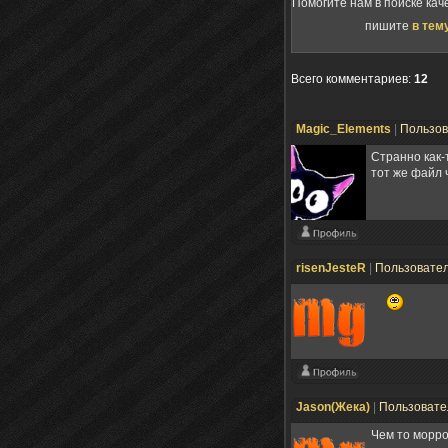
Помогите нам в поиске кач
пишите
в тем
Всего комментариев
:
12
Magic_Elements
|
Пользо
Странно как-
тот же файл 
risenJesteR
|
Пользовате
Jason(Жека)
|
Пользоват
Чем то морро