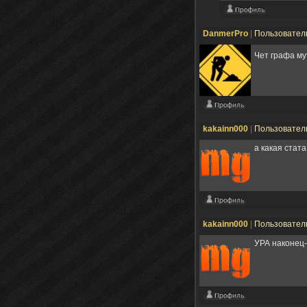
DanmerPro
|
Пользовател
Чет графа му
kakainn000
|
Пользовател
а какая стата
kakainn000
|
Пользовател
УРА наконец-