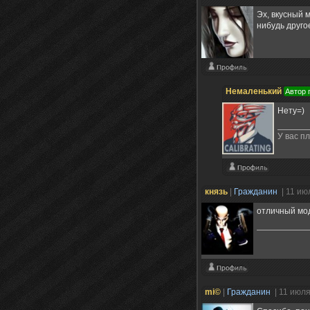
Эх, вкусный 
нибудь друг
Немаленький
Автор 
Нету=)
У вас пл
князь
|
Гражданин
| 11 ию
отличный мо
mi©
|
Гражданин
| 11 июл