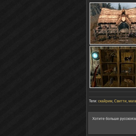
Теги:
скайрим
,
Свитти
,
маг
Хотите больше русскояз