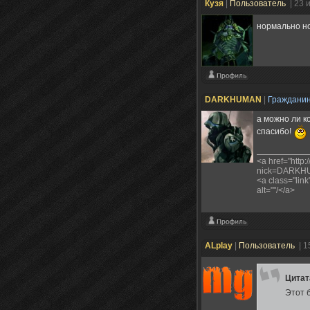
Кузя
|
Пользователь
| 23 
нормально но
DARKHUMAN
|
Граждани
а можно ли к
спасибо!
<a href="http:
nick=DARKHUM
<a class="lin
alt=""/</a>
ALplay
|
Пользователь
| 1
Цита
Этот 