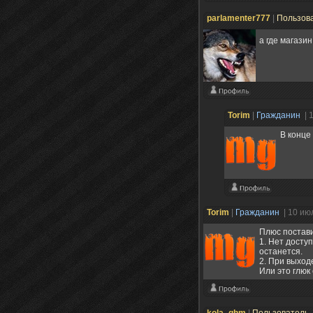
parlamenter777
|
Пользов
а где магази
Torim
|
Гражданин
| 
В конце
Torim
|
Гражданин
| 10 ию
Плюс постави
1. Нет досту
останется.
2. При выход
Или это глюк
kola_ghm
|
Пользователь