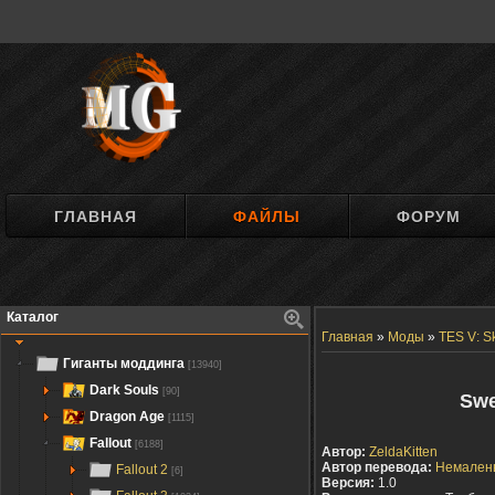
ГЛАВНАЯ
ФАЙЛЫ
ФОРУМ
Каталог
Главная
»
Моды
»
TES V: S
Гиганты моддинга
[13940]
Dark Souls
[90]
Swe
Dragon Age
[1115]
Fallout
[6188]
Автор:
ZeldaKitten
Автор перевода:
Немален
Fallout 2
[6]
Версия:
1.0