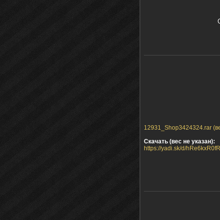
12931_Shop3424324.rar (ве
Скачать (вес не указан):
https://yadi.sk/d/hRe6kxR0f