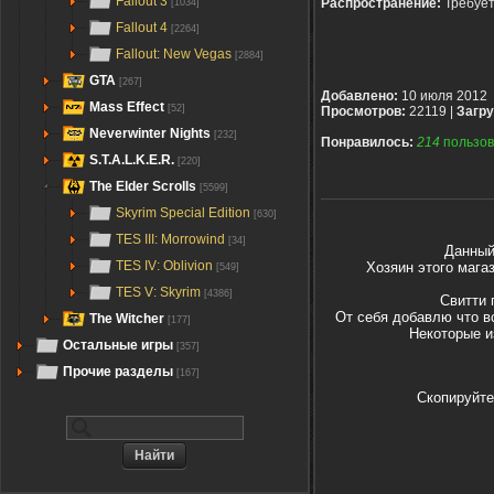
Fallout 3
Распространение:
Требуе
[1034]
Fallout 4
[2264]
Fallout: New Vegas
[2884]
GTA
[267]
Добавлено:
10 июля 2012
Mass Effect
[52]
Просмотров:
22119 |
Загру
Neverwinter Nights
[232]
Понравилось:
214
пользов
S.T.A.L.K.E.R.
[220]
The Elder Scrolls
[5599]
Skyrim Special Edition
[630]
TES III: Morrowind
[34]
Данный
TES IV: Oblivion
Хозяин этого мага
[549]
TES V: Skyrim
[4386]
Свитти 
От себя добавлю что в
The Witcher
[177]
Некоторые и
Остальные игры
[357]
Прочие разделы
[167]
Скопируйте