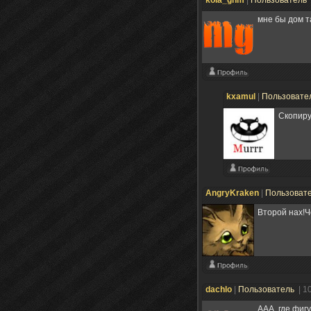
мне бы дом т
kxamul
|
Пользовате
Скопиру
AngryKraken
|
Пользоват
Второй нах!Чё
dachlo
|
Пользователь
| 1
ААА, где фигу