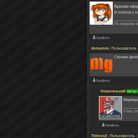
Красиво офо
И голосок у 
По каждому в
demamon
|
Пользователь
Сколько дене
Немаленький
Автор 
Маркера
У вас пл
Thinvesil
|
Пользователь
|