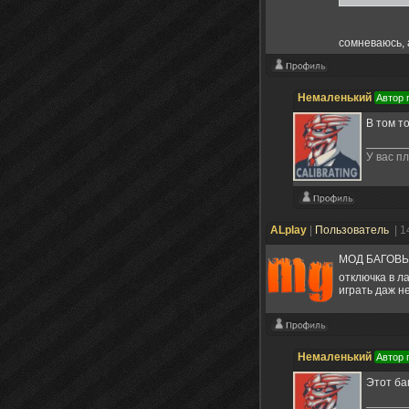
сомневаюсь, 
Немаленький
Автор 
В том т
У вас пл
ALplay
|
Пользователь
| 1
МОД БАГОВЫЙ!
отключка в л
играть даж н
Немаленький
Автор 
Этот ба