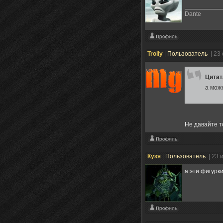
Dante
Trolly
|
Пользователь
| 23
Цита
а мож
Не давайте т
Кузя
|
Пользователь
| 23 
а эти фигурк