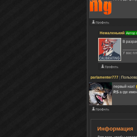
Немаленький
Автор 
В разра
У вас пл
parlamenter777
|
Пользов
первый нах!
P.S
а где име
Информация