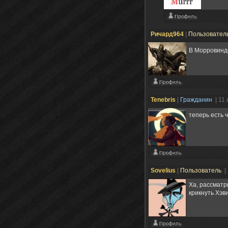
Ричард964
|
Пользовател
В Морровинде
Tenebris
|
Гражданин
| 11
теперь есть 
Sovelius
|
Пользователь
|
Ха, рассматр
крикнуть Хэ