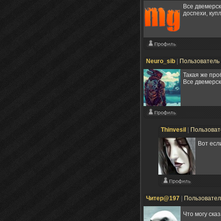
Все двемерск
доспехи, куп
Neuro_sib
|
Пользователь
Такая же проб
Все двемерск
Thinvesil
|
Пользова
Вот есл
Читер@197
|
Пользовате
Что могу ска