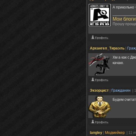
А прикольно 
Мои блоги
Прошу проще
Архангел_Тираэль
|
Гра
Хм а как с Дв
качаю.
Экзорцист
|
Гражданин
| 
Будем считат
langley
|
Модмейкер
| 11 