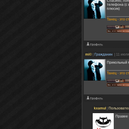
Спасибо, пон
телефона (с 
плюсик)
Танец - это с
mi©
|
Гражданин
| 11 июл
Прикольный м
Танец - это с
kxamul
|
Пользовате
Правее 