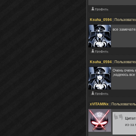
Ksuha_0594
|
Пользовате
все замечате
Ksuha_0594
|
Пользовате
Очень очень 
,надеюсь все
xVITAMINx
|
Пользовател
Цита
из-за