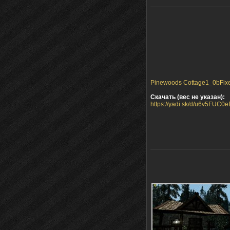
Pinewoods Cottage1_0bFixe
Скачать (вес не указан):
https://yadi.sk/d/u6v5FUC0