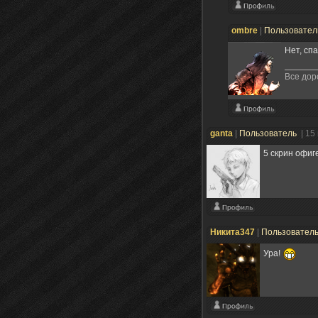
ombre
|
Пользовате
Нет, спа
Все дор
ganta
|
Пользователь
| 15
5 скрин офиг
Никита347
|
Пользовател
Ура!