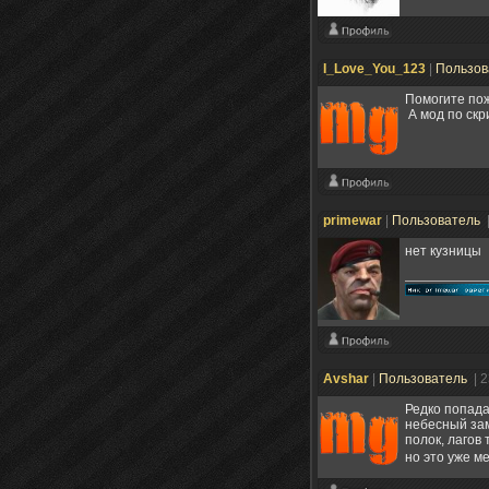
I_Love_You_123
|
Пользов
Помогите пож
А мод по скри
primewar
|
Пользователь
нет кузницы
Avshar
|
Пользователь
| 
Редко попада
небесный зам
полок, лагов
но это уже м