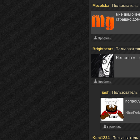
Mozolьka
|
Пользователь
мне дом очен
страшно дом
Brightheart
|
Пользовател
Нет стен =__
jash
|
Пользователь
попробу
NiceDek
Kent1234
|
Пользователь