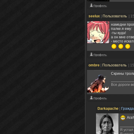
seelux
|
Пользователь
| 1
намедни прог
палке.я ему:
-ты куда!
а он мне отв
- место иска
ombre
|
Пользователь
| 1
Скрины троли
Все дороги в
Darkapache
|
Гражд
Ага!!
Я устал
Я устал