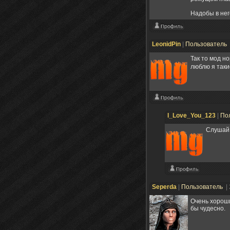
Надобы в нег
LeonidPin
|
Пользователь
Так то мод н
люблю я таки
I_Love_You_123
|
По
Слушай, 
Seperda
|
Пользователь
|
Очень хороши
бы чудесно.