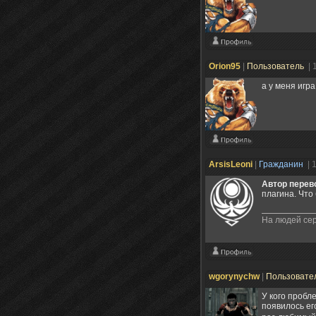
Orion95
|
Пользователь
| 
а у меня игр
ArsisLeoni
|
Гражданин
| 
Автор перево
плагина. Что
На людей сер
wgorynychw
|
Пользовате
У кого пробл
появилось ег