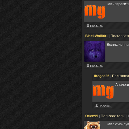
как исправит
BlackWolf001
|
Пользоват
Великолепный
firegod26
|
Пользова
Аналоги
Orion95
|
Пользователь
| 
как активиру