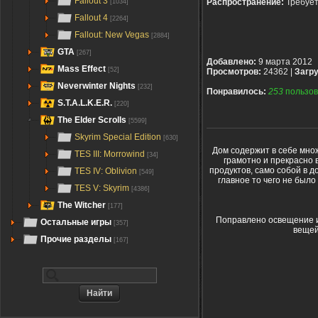
Fallout 3
Распространение:
Требуе
[1034]
Fallout 4
[2264]
Fallout: New Vegas
[2884]
GTA
[267]
Добавлено:
9 марта 2012
Mass Effect
[52]
Просмотров:
24362 |
Загру
Neverwinter Nights
[232]
Понравилось:
253
пользов
S.T.A.L.K.E.R.
[220]
The Elder Scrolls
[5599]
Skyrim Special Edition
[630]
Дом содержит в себе множ
TES III: Morrowind
[34]
грамотно и прекрасно 
продуктов, само собой в д
TES IV: Oblivion
[549]
главное то чего не был
TES V: Skyrim
[4386]
The Witcher
[177]
Поправлено освещение и
Остальные игры
[357]
вещей
Прочие разделы
[167]