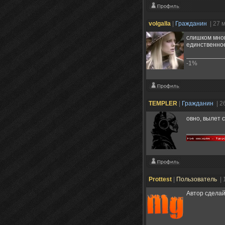
volgalla
|
Гражданин
| 27 
слишком мног
единственно
-1%
TEMPLER
|
Гражданин
| 2
овно, вылет 
Prottest
|
Пользователь
| 
Автор сделай