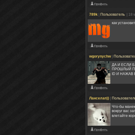
789k
|
Пользователь
| 18 
как установи
wgorynychw
|
Пользовате
ДА И ЕСЛИ 
ПРОШЛЫЙ ПО
ID И НАЖАВ
Ланселап))
|
Пользовател
Что-бы манек
вокруг вас з
влетайте ко