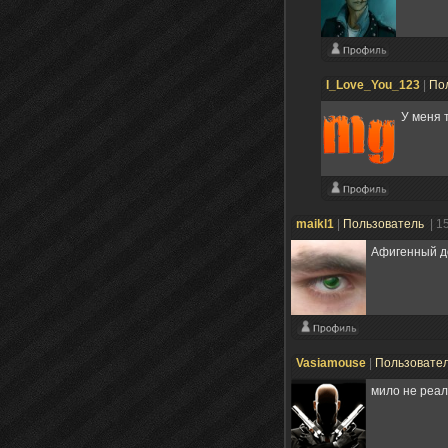
I_Love_You_123
|
По
У меня т
maikl1
|
Пользователь
| 1
Афигенный до
Vasiamouse
|
Пользовате
мило не реал