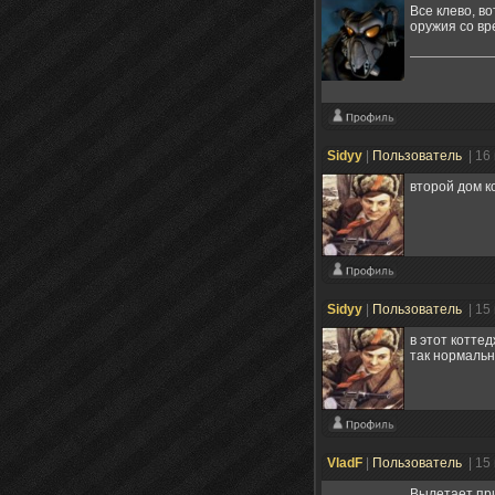
Все клево, в
оружия со вр
Sidyy
|
Пользователь
| 16
второй дом к
Sidyy
|
Пользователь
| 15
в этот котте
так нормальн
VladF
|
Пользователь
| 15
Вылетает при