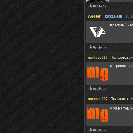
Weeller
|
Гражданин
| 16 
Красивый не
maksss997
|
Пользовате
как рспаковат
maksss997
|
Пользовате
у мя на том 