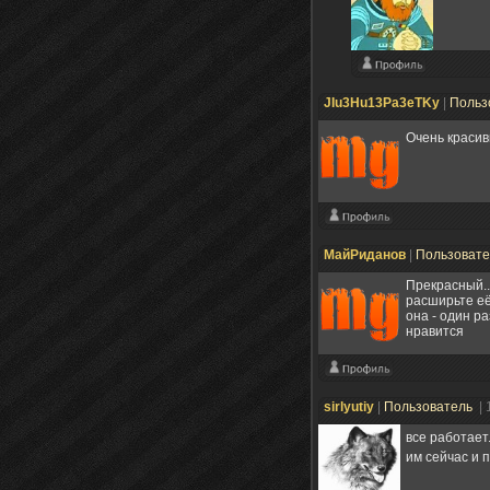
JIu3Hu13Pa3eTKy
|
Польз
Очень краси
МайРиданов
|
Пользоват
Прекрасный..
расширьте её
она - один р
нравится
sirlyutiy
|
Пользователь
| 
все работает.
им сейчас и п