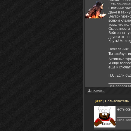
Есть заклина
Спутники зах
Даже в ванну
Внутри уютно
всяким хламо
тому, что по
Окрестности 
Вейтрана - у
другим от ле
Круть! Молод
Пожелания:
Ты стойку с 
Активные эфф
И еще вопрос
еще и глючат
П.С. Если бу
Все дороги в
jash
|
Пользователь
есть сс
NiceDek