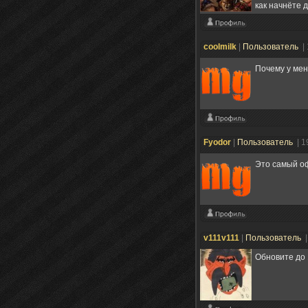
как начнёте д
coolmilk
|
Пользователь
|
Почему у мен
Fyodor
|
Пользователь
| 1
Это самый оф
v111v111
|
Пользователь
|
Обновите до 