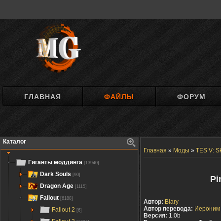
ГЛАВНАЯ
ФАЙЛЫ
ФОРУМ
Каталог
Главная
»
Моды
»
TES V: S
Гиганты моддинга
[13940]
Dark Souls
[90]
Pi
Dragon Age
[1115]
Fallout
[6188]
Автор:
Blary
Автор перевода:
Иероним
Fallout 2
[6]
Версия:
1.0b