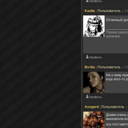
Kaolla
|
Пользователь
| 1
Отличный дом
Прием заказо
наличии.
Bo-Na
|
Пользователь
| 1
Не к чему пр
еще кого-то р
Assgard
|
Пользователь
|
Домик очень 
манекенов ко
азу поставит