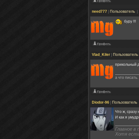
need777
|
Пользователь
|
буру !!!
Vlad_Kiler
|
Пользователь
прикольный д
а что писать.
Diodor-96
|
Пользователь
Что ж, сразу
И как я умудр
Главное в
Хотя есть 