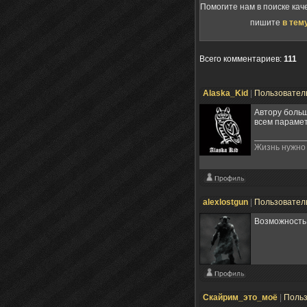
Помогите нам в поиске кач
пишите
в тем
Всего комментариев
:
111
Alaska_Kid
|
Пользовател
Автору больш
всем парамет
Жизнь нужно 
alexlostgun
|
Пользовател
Возможность
Скайрим_это_моё
|
Поль