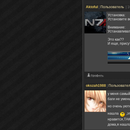
Aktoful
|
Пользователь
| 
Установка:
Установите в
Внимание:
Устанавливат
Это как??
И еще, прису
okszah1988
|
Пользовате
у меня самый
баги не уме
но очень уют
нашла
,э
нравится,ТАК
дома,я нашла